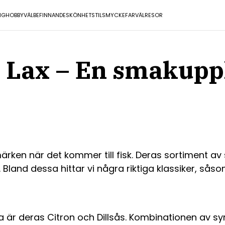
NG
HOBBY
VÄLBEFINNANDE
SKÖNHET
STIL
SMYCKE
FARVÄL
RESOR
ll Lax – En smakupp
rken när det kommer till fisk. Deras sortiment a
Bland dessa hittar vi några riktiga klassiker, såso
är deras Citron och Dillsås. Kombinationen av syrl