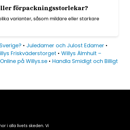
 eller förpackningsstorlekar?
olika varianter, såsom mildare eller starkare
 Sverige?
•
Juledamer och Julost Edamer
•
llys Friskväderstorget
•
Willys Älmhult –
Online på Willys.se
•
Handla Smidigt och Billigt
r i alla livets skeden. Vi