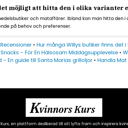
t möjligt att hitta den i olika varianter
smedelsbutiker och mataffärer. Ibland kan man hitta den i 
oende på behov och preferenser.
 Recensioner
•
Hur många Willys butiker finns det i
p Snacks – För En Hälsosam Middagsupplevelse
•
Wi
d – En guide till Santa Marias grilloljor
•
Handla Mat 
K
vinnors Kurs
urs, en plattform dedikerad till att lyfta fram och inspirera kvinno