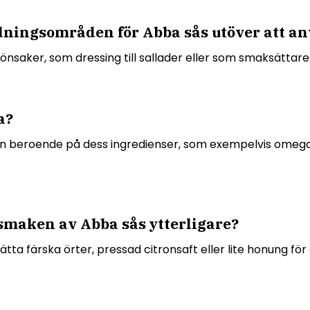
ningsområden för Abba sås utöver att anv
nsaker, som dressing till sallader eller som smaksättare i
a?
en beroende på dess ingredienser, som exempelvis omega-3
a smaken av Abba sås ytterligare?
ätta färska örter, pressad citronsaft eller lite honung 