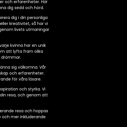
ser och erfarenheter. Här
änna dig sedd och hörd.
rera dig i din personliga
ler kreativitet, så har vi
a genom livets utmaningar
 varje kvinna har en unik
m att lyfta fram olika
na drömmar.
 känna sig välkomna. Vår
nskap och erfarenheter.
rande för våra läsare.
nspiration och styrka. Vi
 din resa, och genom att
irerande resa och hoppas
re och mer inkluderande