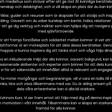
ett mediehus som strävar efter att ge röst åt kvinnliga berättel
emenskap och delaktighet, och vi vill skapa en plats där du kan k
iklar, guider och resurser som är skapade för att stödja och inspi
ling. Oavsett om du söker kunskap om karriär, hälsa, relationer el
är att ge dig verktyg och insikter som kan hjälpa dig att naviger
med självförtroende.
 för att främja förståelse och solidaritet mellan kvinnor. Vi vet att
lattformar är en mötesplats för att dela dessa berättelser. Geno
 hoppas vi kunna inspirera dig att tänka stort och våga följa di
apa en inkluderande miljö där alla kvinnor, oavsett bakgrund, kan
ssionerade skribenter och experter som brinner för att dela ku
i för att säkerställa att innehållet alltid är relevant och engage
fta möter motgångar och begränsningar, vill vi vara en källa till i
rska, lära och växa tillsammans med oss. Du är aldrig ensam på
dela våra erfarenheter kan vi alla bli starkare.
 Kvinnors Kurs. Vi ser fram emot att följa med dig på denna insp
ch motivation i vårt innehåll. Tillsammans kan vi skapa en starka
framtid för alla kvinnor.