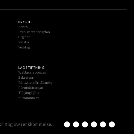
PROFIL
Konto
Prenumerationsplan
Utgifter
Vinster
Verktyg
LAGSTIFTNING
Webbplatscookies
Sekretess
Rättighetsförhållande
Förutsättningar
Tillgänglighet
Klimatansvar
skriftlig överenskommelse.