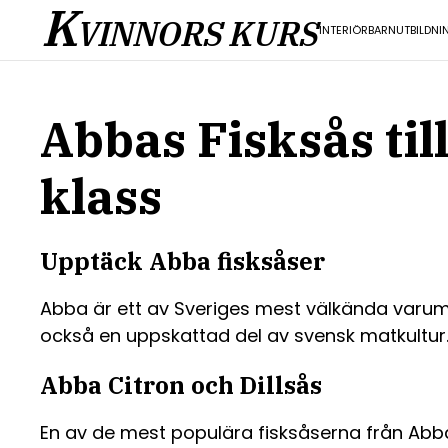
K
VINNORS KURS
INTERIÖR
BARN
UTBILDNI
Abbas Fisksås ti
klass
Upptäck Abba fisksåser
Abba är ett av Sveriges mest välkända varumä
också en uppskattad del av svensk matkultur. 
Abba Citron och Dillsås
En av de mest populära fisksåserna från Abba 