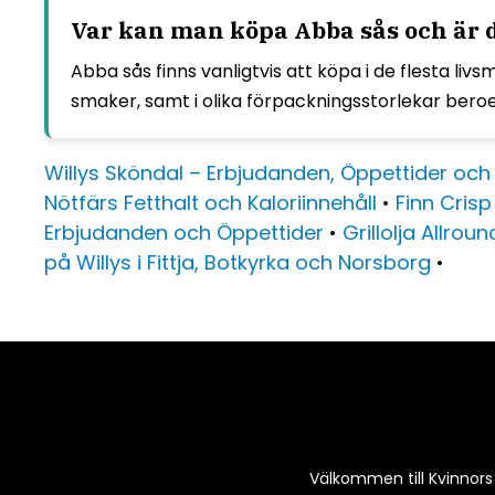
Var kan man köpa Abba sås och är de
Abba sås finns vanligtvis att köpa i de flesta liv
smaker, samt i olika förpackningsstorlekar ber
Willys Sköndal – Erbjudanden, Öppettider och
Nötfärs Fetthalt och Kaloriinnehåll
•
Finn Cris
Erbjudanden och Öppettider
•
Grillolja Allroun
på Willys i Fittja, Botkyrka och Norsborg
•
Välkommen till Kvinnors K