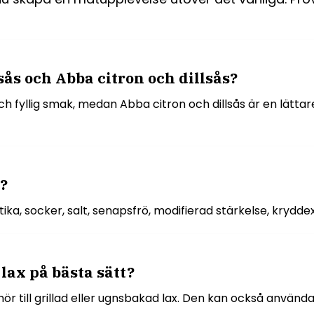
ås och Abba citron och dillsås?
ch fyllig smak, medan Abba citron och dillsås är en lättar
s?
ättika, socker, salt, senapsfrö, modifierad stärkelse, kryd
lax på bästa sätt?
ehör till grillad eller ugnsbakad lax. Den kan också använd