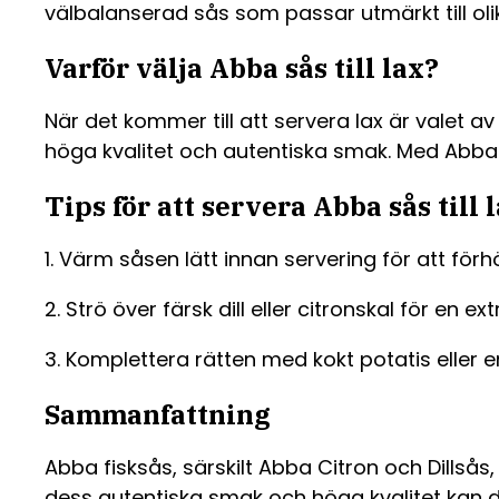
välbalanserad sås som passar utmärkt till olika
Varför välja Abba sås till lax?
När det kommer till att servera lax är valet a
höga kvalitet och autentiska smak. Med Abba s
Tips för att servera Abba sås till 
1. Värm såsen lätt innan servering för att för
2. Strö över färsk dill eller citronskal för en e
3. Komplettera rätten med kokt potatis eller e
Sammanfattning
Abba fisksås, särskilt Abba Citron och Dillsås
dess autentiska smak och höga kvalitet kan du