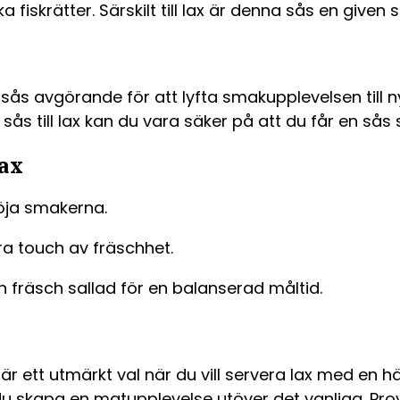
 fiskrätter. Särskilt till lax är denna sås en given 
v sås avgörande för att lyfta smakupplevelsen till 
ås till lax kan du vara säker på att du får en sås
lax
höja smakerna.
xtra touch av fräschhet.
n fräsch sallad för en balanserad måltid.
, är ett utmärkt val när du vill servera lax med en
 skapa en matupplevelse utöver det vanliga. Prova