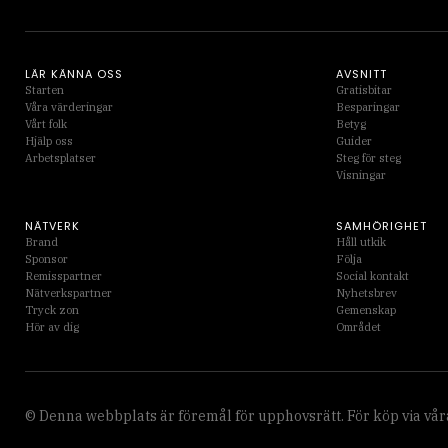
LÄR KÄNNA OSS
AVSNITT
Starten
Gratisbitar
Våra värderingar
Besparingar
Vårt folk
Betyg
Hjälp oss
Guider
Arbetsplatser
Steg för steg
Visningar
NÄTVERK
SAMHÖRIGHET
Brand
Håll utkik
Sponsor
Följa
Remisspartner
Social kontakt
Nätverkspartner
Nyhetsbrev
Tryck zon
Gemenskap
Hör av dig
Området
© Denna webbplats är föremål för upphovsrätt. För köp via våra