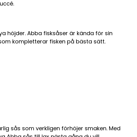
succé.
nya höjder. Abba fisksåser är kända för sin
 som kompletterar fisken på bästa sätt.
 härlig sås som verkligen förhöjer smaken. Med
 Abba sås till lax nästa gång du vill