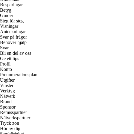
Besparingar
Betyg
Guider
Steg för steg
Visningar
Anteckningar
Svar på frågor
Behöver hjälp
Svar
Bli en del av oss
Ge ett tips
Profil
Konto
Prenumerationsplan
Utgifter
Vinster
Verktyg
Nätverk
Brand
Sponsor
Remisspartner
Nätverkspartner
Tryck zon
Hör av dig
Samhörighet