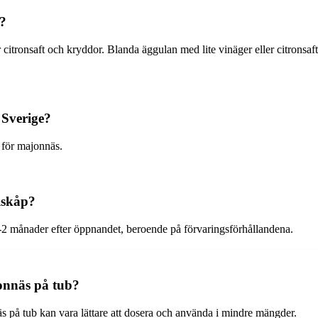
?
itronsaft och kryddor. Blanda äggulan med lite vinäger eller citronsaft 
 Sverige?
 för majonnäs.
lskåp?
1-2 månader efter öppnandet, beroende på förvaringsförhållandena.
onnäs på tub?
 på tub kan vara lättare att dosera och använda i mindre mängder.