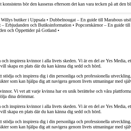
t konsistens bör den kasseras eftersom det kan vara tecken på att den bli
Willys butiker i Uppsala
•
Dubbelnougat – En guide till Marabous uts
t – Erbjudanden och Butiksinformation
•
Popcornkärnor – En guide til
den och Öppettider på Gotland
•
och inspirera kvinnor i alla livets skeden. Vi är en del av Yes Media, ett
 vill skapa en plats där du kan känna dig sedd och hörd.
t stödja och inspirera dig i din personliga och professionella utveckling
 insikter som kan hjälpa dig att navigera genom livets utmaningar med sjä
kvinnor. Vi vet att varje kvinna har en unik berättelse och våra plattform
följa dina drömmar.
och inspirera kvinnor i alla livets skeden. Vi är en del av Yes Media, ett
 vill skapa en plats där du kan känna dig sedd och hörd.
t stödja och inspirera dig i din personliga och professionella utveckling
 insikter som kan hjälpa dig att navigera genom livets utmaningar med sjä