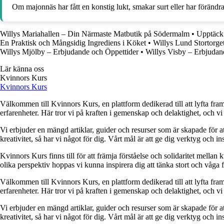
Om majonnäs har fått en konstig lukt, smakar surt eller har förändra
Willys Mariahallen – Din Närmaste Matbutik på Södermalm
•
Upptäck 
En Praktisk och Mångsidig Ingrediens i Köket
•
Willys Lund Stortorge
Willys Mjölby – Erbjudande och Öppettider
•
Willys Visby – Erbjudan
Lär känna oss
Kvinnors Kurs
Kvinnors Kurs
Välkommen till Kvinnors Kurs, en plattform dedikerad till att lyfta fram 
erfarenheter. Här tror vi på kraften i gemenskap och delaktighet, och vi
Vi erbjuder en mängd artiklar, guider och resurser som är skapade för at
kreativitet, så har vi något för dig. Vårt mål är att ge dig verktyg och
Kvinnors Kurs finns till för att främja förståelse och solidaritet mellan 
olika perspektiv hoppas vi kunna inspirera dig att tänka stort och våga 
Välkommen till Kvinnors Kurs, en plattform dedikerad till att lyfta fram 
erfarenheter. Här tror vi på kraften i gemenskap och delaktighet, och vi
Vi erbjuder en mängd artiklar, guider och resurser som är skapade för at
kreativitet, så har vi något för dig. Vårt mål är att ge dig verktyg och