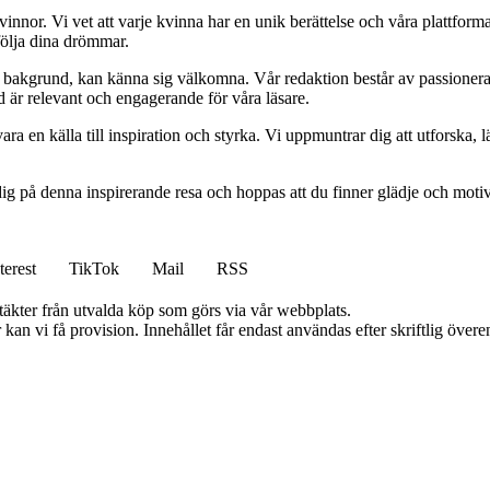
kvinnor. Vi vet att varje kvinna har en unik berättelse och våra plattform
följa dina drömmar.
ett bakgrund, kan känna sig välkomna. Vår redaktion består av passioner
tid är relevant och engagerande för våra läsare.
ara en källa till inspiration och styrka. Vi uppmuntrar dig att utforska
ig på denna inspirerande resa och hoppas att du finner glädje och motiv
terest
TikTok
Mail
RSS
ntäkter från utvalda köp som görs via vår webbplats.
kan vi få provision. Innehållet får endast användas efter skriftlig öve