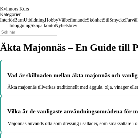
Kvinnors Kurs
Kategorier
Interiör
Barn
Utbildning
Hobby
Välbefinnande
Skönhet
Stil
Smycke
Farväl
Inloggning
Skapa konto
Nyhetsbrev
Äkta Majonnäs – En Guide till P
Vad är skillnaden mellan äkta majonnäs och vanli
Äkta majonnäs tillverkas traditionellt med äggula, olja, vinäger el
Vilka är de vanligaste användningsområdena för 
Majonnäs används ofta som dressing i sallader, som smaksättare i ol