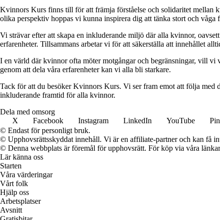
Kvinnors Kurs finns till för att främja förståelse och solidaritet mellan 
olika perspektiv hoppas vi kunna inspirera dig att tänka stort och våga 
Vi strävar efter att skapa en inkluderande miljö där alla kvinnor, oavs
erfarenheter. Tillsammans arbetar vi för att säkerställa att innehållet all
I en värld där kvinnor ofta möter motgångar och begränsningar, vill vi v
genom att dela våra erfarenheter kan vi alla bli starkare.
Tack för att du besöker Kvinnors Kurs. Vi ser fram emot att följa med d
inkluderande framtid för alla kvinnor.
Dela med omsorg
X
Facebook
Instagram
LinkedIn
YouTube
Pin
© Endast för personligt bruk.
© Upphovsrättsskyddat innehåll. Vi är en affiliate-partner och kan få i
© Denna webbplats är föremål för upphovsrätt. För köp via våra länkar 
Lär känna oss
Starten
Våra värderingar
Vårt folk
Hjälp oss
Arbetsplatser
Avsnitt
Gratisbitar