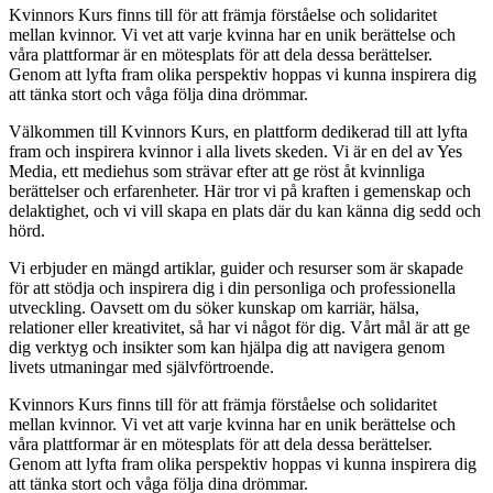
Kvinnors Kurs finns till för att främja förståelse och solidaritet
mellan kvinnor. Vi vet att varje kvinna har en unik berättelse och
våra plattformar är en mötesplats för att dela dessa berättelser.
Genom att lyfta fram olika perspektiv hoppas vi kunna inspirera dig
att tänka stort och våga följa dina drömmar.
Välkommen till Kvinnors Kurs, en plattform dedikerad till att lyfta
fram och inspirera kvinnor i alla livets skeden. Vi är en del av Yes
Media, ett mediehus som strävar efter att ge röst åt kvinnliga
berättelser och erfarenheter. Här tror vi på kraften i gemenskap och
delaktighet, och vi vill skapa en plats där du kan känna dig sedd och
hörd.
Vi erbjuder en mängd artiklar, guider och resurser som är skapade
för att stödja och inspirera dig i din personliga och professionella
utveckling. Oavsett om du söker kunskap om karriär, hälsa,
relationer eller kreativitet, så har vi något för dig. Vårt mål är att ge
dig verktyg och insikter som kan hjälpa dig att navigera genom
livets utmaningar med självförtroende.
Kvinnors Kurs finns till för att främja förståelse och solidaritet
mellan kvinnor. Vi vet att varje kvinna har en unik berättelse och
våra plattformar är en mötesplats för att dela dessa berättelser.
Genom att lyfta fram olika perspektiv hoppas vi kunna inspirera dig
att tänka stort och våga följa dina drömmar.