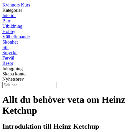
Kvinnors Kurs
Kategorier
Interiör
Barn
Utbildning
Hobby
Välbefinnande
Skönhet
Stil
Smycke
Farväl
Resor
Inloggning
Skapa konto
Nyhetsbrev
Allt du behöver veta om Heinz
Ketchup
Introduktion till Heinz Ketchup