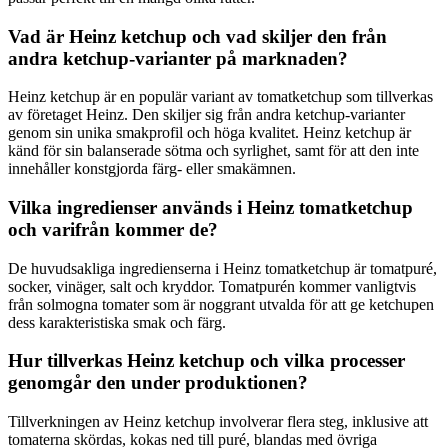
Vad är Heinz ketchup och vad skiljer den från
andra ketchup-varianter på marknaden?
Heinz ketchup är en populär variant av tomatketchup som tillverkas
av företaget Heinz. Den skiljer sig från andra ketchup-varianter
genom sin unika smakprofil och höga kvalitet. Heinz ketchup är
känd för sin balanserade sötma och syrlighet, samt för att den inte
innehåller konstgjorda färg- eller smakämnen.
Vilka ingredienser används i Heinz tomatketchup
och varifrån kommer de?
De huvudsakliga ingredienserna i Heinz tomatketchup är tomatpuré,
socker, vinäger, salt och kryddor. Tomatpurén kommer vanligtvis
från solmogna tomater som är noggrant utvalda för att ge ketchupen
dess karakteristiska smak och färg.
Hur tillverkas Heinz ketchup och vilka processer
genomgår den under produktionen?
Tillverkningen av Heinz ketchup involverar flera steg, inklusive att
tomaterna skördas, kokas ned till puré, blandas med övriga