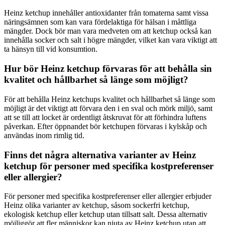
Heinz ketchup innehåller antioxidanter från tomaterna samt vissa
näringsämnen som kan vara fördelaktiga för hälsan i måttliga
mängder. Dock bör man vara medveten om att ketchup också kan
innehålla socker och salt i högre mängder, vilket kan vara viktigt att
ta hänsyn till vid konsumtion.
Hur bör Heinz ketchup förvaras för att behålla sin
kvalitet och hållbarhet så länge som möjligt?
För att behålla Heinz ketchups kvalitet och hållbarhet så länge som
möjligt är det viktigt att förvara den i en sval och mörk miljö, samt
att se till att locket är ordentligt åtskruvat för att förhindra luftens
påverkan. Efter öppnandet bör ketchupen förvaras i kylskåp och
användas inom rimlig tid.
Finns det några alternativa varianter av Heinz
ketchup för personer med specifika kostpreferenser
eller allergier?
För personer med specifika kostpreferenser eller allergier erbjuder
Heinz olika varianter av ketchup, såsom sockerfri ketchup,
ekologisk ketchup eller ketchup utan tillsatt salt. Dessa alternativ
möjliggör att fler människor kan njuta av Heinz ketchup utan att