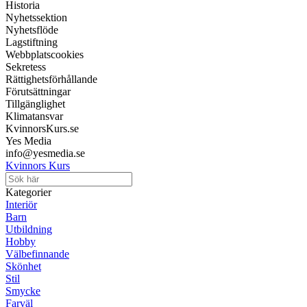
Historia
Nyhetssektion
Nyhetsflöde
Lagstiftning
Webbplatscookies
Sekretess
Rättighetsförhållande
Förutsättningar
Tillgänglighet
Klimatansvar
KvinnorsKurs.se
Yes Media
info@yesmedia.se
Kvinnors Kurs
Kategorier
Interiör
Barn
Utbildning
Hobby
Välbefinnande
Skönhet
Stil
Smycke
Farväl