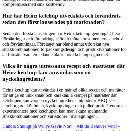
kompromissa med sina kostbehov.
Hur har Heinz ketchup utvecklats och förändrats
sedan den först lanserades på marknaden?
Sedan den första lanseringen har Heinz ketchup genomgått flera
förbättringar och förändringar för att möta konsumenternas behov
och förväntningar. Företaget har bland annat utforskat nya
smakkombinationer, förpackningsdesign och produktvariationer för
att fortsätta vara en ledande aktör inom ketchupsegmentet.
Vilka är några intressanta recept och maträtter där
Heinz ketchup kan användas som en
nyckelingrediens?
Heinz ketchup kan användas i en mängd olika recept och maträtter
för att ge en unik smak och karaktär. Exempel på maträtter där
ketchupen kan vara en nyckelingrediens inkluderar BBQ-såser,
hamburgare, köttbullar, kycklingvingar och pulled pork. Genom att
experimentera med ketchupen kan man skapa spännande
smakkombinationer och variationer i matlagningen.
Handla Smidigt på Willys Gävle Norr – Allt du Behöver Veta!
•