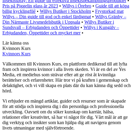
Insektsspray: En guide till effektiva insektsbekämpningsprodukter
•
Pris på Piggelin glass år 2023
•
Willys i Örebro
•
Guide till att köpa
billig kycklingfilé
•
Willys Butiker i Stockholm
•
Frystorkad mat
Willys – Din guide till god och enkel färdigmat
•
Willys Gränby –
Din Närmaste Livsmedelsbutik i Uppsala
•
Willys Butiker i
Sundsvall – Erbjudanden och Öppettider
•
Willys i Kungälv –
Erbjudanden, Öppettider och mycket mer
•
Lär känna oss
Kvinnors Kurs
Kvinnors Kurs
Välkommen till Kvinnors Kurs, en plattform dedikerad till att lyfta
fram och inspirera kvinnor i alla livets skeden. Vi är en del av Yes
Media, ett mediehus som strävar efter att ge röst åt kvinnliga
berättelser och erfarenheter. Här tror vi på kraften i gemenskap och
delaktighet, och vi vill skapa en plats där du kan känna dig sedd och
hörd.
Vi erbjuder en mängd artiklar, guider och resurser som är skapade
för att stödja och inspirera dig i din personliga och professionella
utveckling. Oavsett om du söker kunskap om karriär, hälsa,
relationer eller kreativitet, så har vi något för dig. Vårt mål är att ge
dig verktyg och insikter som kan hjälpa dig att navigera genom
livets utmaningar med självförtroende.