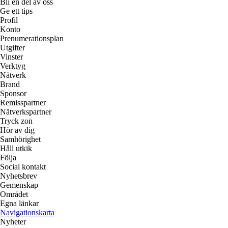
Bli en del av oss
Ge ett tips
Profil
Konto
Prenumerationsplan
Utgifter
Vinster
Verktyg
Nätverk
Brand
Sponsor
Remisspartner
Nätverkspartner
Tryck zon
Hör av dig
Samhörighet
Håll utkik
Följa
Social kontakt
Nyhetsbrev
Gemenskap
Området
Egna länkar
Navigationskarta
Nyheter