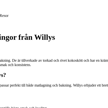
Resor
ingor från Willys
ning. De är tillverkade av torkad och rivet kokoskött och har en krämi
ssmak och konsistens.
ys?
ssar perfekt till både matlagning och bakning. Willys erbjuder ett brett