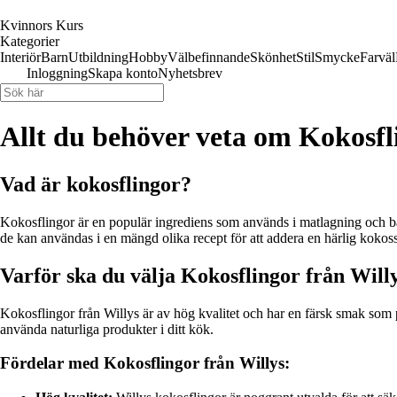
Kvinnors Kurs
Kategorier
Interiör
Barn
Utbildning
Hobby
Välbefinnande
Skönhet
Stil
Smycke
Farväl
Inloggning
Skapa konto
Nyhetsbrev
Allt du behöver veta om Kokosfl
Vad är kokosflingor?
Kokosflingor är en populär ingrediens som används i matlagning och bak
de kan användas i en mängd olika recept för att addera en härlig koko
Varför ska du välja Kokosflingor från Will
Kokosflingor från Willys är av hög kvalitet och har en färsk smak som pa
använda naturliga produkter i ditt kök.
Fördelar med Kokosflingor från Willys: