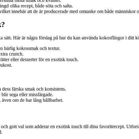
rställa bästa smak och kvalitet.
gd olika recept, både söta och salta.
vilket innebär att de är producerade med omtanke om både människor o
k?
 sätt. Här är några förslag på hur du kan använda kokosflingor i ditt k
r en härlig kokossmak och textur.
extra crunch.
ter eller desserter för en exotisk touch.
rukost.
ra dess färska smak och konsistens.
 blir sega eller missfärgade.
, även om de har lång hållbarhet.
t och gott val som adderar en exotisk touch till dina favoritrecept. Utf
d.