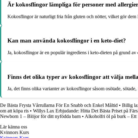
Är kokosflingor lämpliga för personer med allergie
Kokosflingor är naturligt fria från gluten och nötter, vilket gör dem
Kan man använda kokosflingor i en keto-diet?
Ja, kokosflingor är en populär ingrediens i keto-dieten på grund av 
Finns det olika typer av kokosflingor att välja mell
Ja, det finns olika varianter av kokosflingor såsom osötade, sötade, r
De Bästa Frysta Vårrullarna För En Snabb och Enkel Måltid
•
Billig l
om att köpa ris
•
Willys Lax Erbjudande: Hitta Det Bästa Priset på Fär
Newborn 1 – Blöjor för ditt nyfödda barn
•
Alkoholfri öl på burk – Ett ny
Lär känna oss
Kvinnors Kurs
Kvinnors Kurs