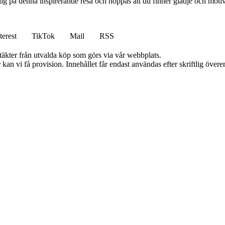
ig på denna inspirerande resa och hoppas att du finner glädje och motiv
terest
TikTok
Mail
RSS
ntäkter från utvalda köp som görs via vår webbplats.
kan vi få provision. Innehållet får endast användas efter skriftlig öve