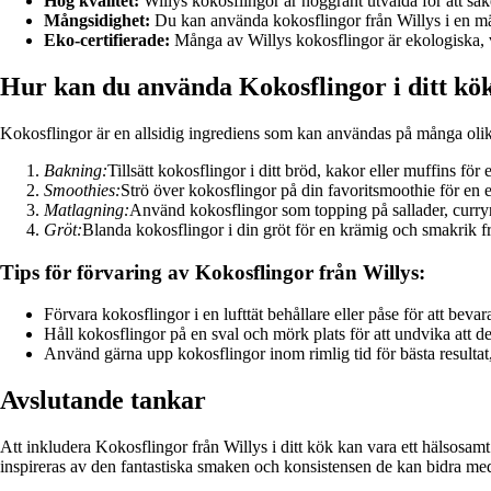
Hög kvalitet:
Willys kokosflingor är noggrant utvalda för att säke
Mångsidighet:
Du kan använda kokosflingor från Willys i en män
Eko-certifierade:
Många av Willys kokosflingor är ekologiska, 
Hur kan du använda Kokosflingor i ditt kö
Kokosflingor är en allsidig ingrediens som kan användas på många olika
Bakning:
Tillsätt kokosflingor i ditt bröd, kakor eller muffins fö
Smoothies:
Strö över kokosflingor på din favoritsmoothie för en 
Matlagning:
Använd kokosflingor som topping på sallader, curryrät
Gröt:
Blanda kokosflingor i din gröt för en krämig och smakrik f
Tips för förvaring av Kokosflingor från Willys:
Förvara kokosflingor i en lufttät behållare eller påse för att beva
Håll kokosflingor på en sval och mörk plats för att undvika att de
Använd gärna upp kokosflingor inom rimlig tid för bästa resultat
Avslutande tankar
Att inkludera Kokosflingor från Willys i ditt kök kan vara ett hälsosam
inspireras av den fantastiska smaken och konsistensen de kan bidra me