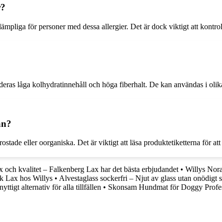
r?
 lämpliga för personer med dessa allergier. Det är dock viktigt att kontro
deras låga kolhydratinnehåll och höga fiberhalt. De kan användas i olika
an?
ostade eller oorganiska. Det är viktigt att läsa produktetiketterna för att 
ax och kvalitet – Falkenberg Lax har det bästa erbjudandet
•
Willys Nor
sk Lax hos Willys
•
Alvestaglass sockerfri – Njut av glass utan onödigt 
ttigt alternativ för alla tillfällen
•
Skonsam Hundmat för Doggy Profes