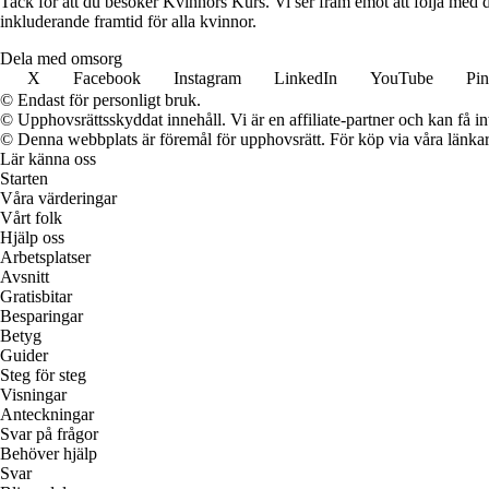
Tack för att du besöker Kvinnors Kurs. Vi ser fram emot att följa med d
inkluderande framtid för alla kvinnor.
Dela med omsorg
X
Facebook
Instagram
LinkedIn
YouTube
Pin
© Endast för personligt bruk.
© Upphovsrättsskyddat innehåll. Vi är en affiliate-partner och kan få i
© Denna webbplats är föremål för upphovsrätt. För köp via våra länkar 
Lär känna oss
Starten
Våra värderingar
Vårt folk
Hjälp oss
Arbetsplatser
Avsnitt
Gratisbitar
Besparingar
Betyg
Guider
Steg för steg
Visningar
Anteckningar
Svar på frågor
Behöver hjälp
Svar