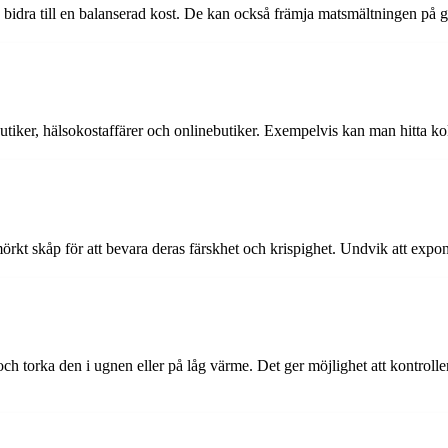
n bidra till en balanserad kost. De kan också främja matsmältningen på g
sbutiker, hälsokostaffärer och onlinebutiker. Exempelvis kan man hitta 
h mörkt skåp för att bevara deras färskhet och krispighet. Undvik att expo
h torka den i ugnen eller på låg värme. Det ger möjlighet att kontrolle