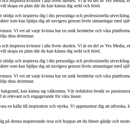
och inspirera kvinnor i alla livets skeden. Vi är en del av Yes Media, ett
 vill skapa en plats där du kan känna dig sedd och hörd.
t stödja och inspirera dig i din personliga och professionella utveckling
 insikter som kan hjälpa dig att navigera genom livets utmaningar med sjä
kvinnor. Vi vet att varje kvinna har en unik berättelse och våra plattform
följa dina drömmar.
och inspirera kvinnor i alla livets skeden. Vi är en del av Yes Media, ett
 vill skapa en plats där du kan känna dig sedd och hörd.
t stödja och inspirera dig i din personliga och professionella utveckling
 insikter som kan hjälpa dig att navigera genom livets utmaningar med sjä
kvinnor. Vi vet att varje kvinna har en unik berättelse och våra plattform
följa dina drömmar.
ett bakgrund, kan känna sig välkomna. Vår redaktion består av passioner
tid är relevant och engagerande för våra läsare.
ara en källa till inspiration och styrka. Vi uppmuntrar dig att utforska
ig på denna inspirerande resa och hoppas att du finner glädje och motiv