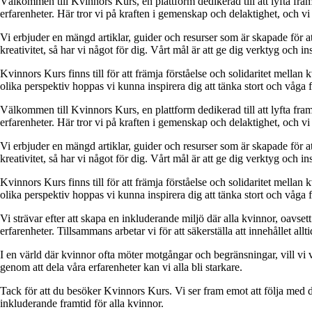
Välkommen till Kvinnors Kurs, en plattform dedikerad till att lyfta fram 
erfarenheter. Här tror vi på kraften i gemenskap och delaktighet, och vi
Vi erbjuder en mängd artiklar, guider och resurser som är skapade för at
kreativitet, så har vi något för dig. Vårt mål är att ge dig verktyg och
Kvinnors Kurs finns till för att främja förståelse och solidaritet mellan 
olika perspektiv hoppas vi kunna inspirera dig att tänka stort och våga 
Välkommen till Kvinnors Kurs, en plattform dedikerad till att lyfta fram 
erfarenheter. Här tror vi på kraften i gemenskap och delaktighet, och vi
Vi erbjuder en mängd artiklar, guider och resurser som är skapade för at
kreativitet, så har vi något för dig. Vårt mål är att ge dig verktyg och
Kvinnors Kurs finns till för att främja förståelse och solidaritet mellan 
olika perspektiv hoppas vi kunna inspirera dig att tänka stort och våga 
Vi strävar efter att skapa en inkluderande miljö där alla kvinnor, oavs
erfarenheter. Tillsammans arbetar vi för att säkerställa att innehållet all
I en värld där kvinnor ofta möter motgångar och begränsningar, vill vi v
genom att dela våra erfarenheter kan vi alla bli starkare.
Tack för att du besöker Kvinnors Kurs. Vi ser fram emot att följa med d
inkluderande framtid för alla kvinnor.