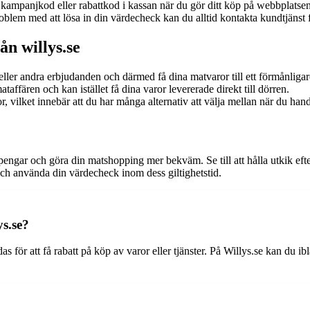
ampanjkod eller rabattkod i kassan när du gör ditt köp på webbplatsen. 
blem med att lösa in din värdecheck kan du alltid kontakta kundtjänst f
n willys.se
ler andra erbjudanden och därmed få dina matvaror till ett förmånligare
affären och kan istället få dina varor levererade direkt till dörren.
r, vilket innebär att du har många alternativ att välja mellan när du hand
 pengar och göra din matshopping mer bekväm. Se till att hålla utkik eft
ch använda din värdecheck inom dess giltighetstid.
s.se?
för att få rabatt på köp av varor eller tjänster. På Willys.se kan du ib