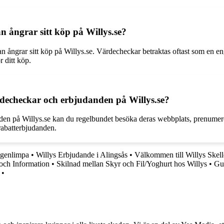
 ångrar sitt köp på Willys.se?
 ångrar sitt köp på Willys.se. Värdecheckar betraktas oftast som en eng
 ditt köp.
decheckar och erbjudanden på Willys.se?
den på Willys.se kan du regelbundet besöka deras webbplats, prenumerera
rabatterbjudanden.
ågenlimpa
•
Willys Erbjudande i Alingsås
•
Välkommen till Willys Skell
och Information
•
Skilnad mellan Skyr och Fil/Yoghurt hos Willys
•
Gui
•