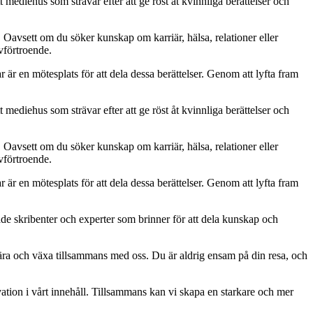
 mediehus som strävar efter att ge röst åt kvinnliga berättelser och
. Oavsett om du söker kunskap om karriär, hälsa, relationer eller
lvförtroende.
ar är en mötesplats för att dela dessa berättelser. Genom att lyfta fram
 mediehus som strävar efter att ge röst åt kvinnliga berättelser och
. Oavsett om du söker kunskap om karriär, hälsa, relationer eller
lvförtroende.
ar är en mötesplats för att dela dessa berättelser. Genom att lyfta fram
ade skribenter och experter som brinner för att dela kunskap och
, lära och växa tillsammans med oss. Du är aldrig ensam på din resa, och
ation i vårt innehåll. Tillsammans kan vi skapa en starkare och mer