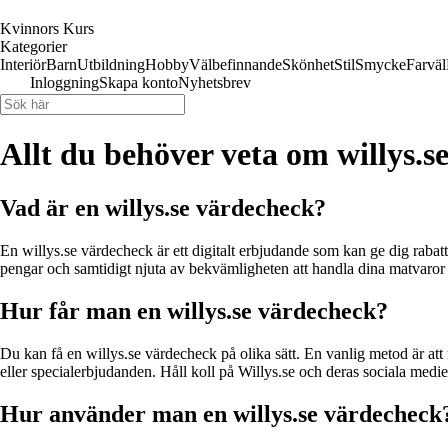
Kvinnors Kurs
Kategorier
Interiör
Barn
Utbildning
Hobby
Välbefinnande
Skönhet
Stil
Smycke
Farväl
Inloggning
Skapa konto
Nyhetsbrev
Allt du behöver veta om willys.s
Vad är en willys.se värdecheck?
En willys.se värdecheck är ett digitalt erbjudande som kan ge dig raba
pengar och samtidigt njuta av bekvämligheten att handla dina matvaror 
Hur får man en willys.se värdecheck?
Du kan få en willys.se värdecheck på olika sätt. En vanlig metod är att
eller specialerbjudanden. Håll koll på Willys.se och deras sociala mediek
Hur använder man en willys.se värdecheck