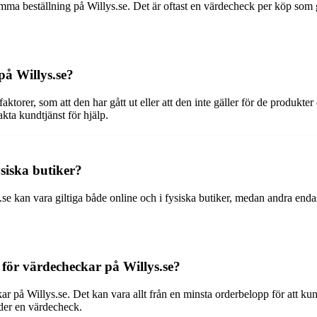
a beställning på Willys.se. Det är oftast en värdecheck per köp som gäl
på Willys.se?
ktorer, som att den har gått ut eller att den inte gäller för de produkte
kta kundtjänst för hjälp.
siska butiker?
e kan vara giltiga både online och i fysiska butiker, medan andra endast
r för värdecheckar på Willys.se?
kar på Willys.se. Det kan vara allt från en minsta orderbelopp för att k
änder en värdecheck.