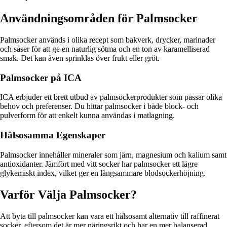
Användningsområden för Palmsocker
Palmsocker används i olika recept som bakverk, drycker, marinader
och såser för att ge en naturlig sötma och en ton av karamelliserad
smak. Det kan även sprinklas över frukt eller gröt.
Palmsocker på ICA
ICA erbjuder ett brett utbud av palmsockerprodukter som passar olika
behov och preferenser. Du hittar palmsocker i både block- och
pulverform för att enkelt kunna användas i matlagning.
Hälsosamma Egenskaper
Palmsocker innehåller mineraler som järn, magnesium och kalium samt
antioxidanter. Jämfört med vitt socker har palmsocker ett lägre
glykemiskt index, vilket ger en långsammare blodsockerhöjning.
Varför Välja Palmsocker?
Att byta till palmsocker kan vara ett hälsosamt alternativ till raffinerat
socker, eftersom det är mer näringsrikt och har en mer balanserad