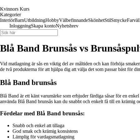
Kvinnors Kurs
Kategorier
Interiör
Barn
Utbildning
Hobby
Välbefinnande
Skönhet
Stil
Smycke
Farväl
Inloggning
Skapa konto
Nyhetsbrev
Blå Band Brunsås vs Brunsåspul
Vid matlagning är sås en viktig del av måltiden och kan förhöja smaken 
de två produkterna för att hjälpa dig att välja det som passar bäst för di
Blå Band brunsås
Blå Band är ett känt varumärke som erbjuder färdiga såsar för en enk
använda Blå Band brunsås kan du snabbt och enkelt få till en krämig och 
Fördelar med Blå Band brunsås:
Snabb och enkel att tillaga
God smak och krämig konsistens
Lämplig för vardagsmatlagning