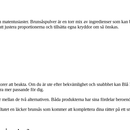
h matentusiaster. Brunsåspulver är en torr mix av ingredienser som kan b
t justera proportionerna och tillsätta egna kryddor om så önskas.
rer att beakta. Om du är ute efter bekvämlighet och snabbhet kan Blå B
ra mer passande för dig.
er mellan de två alternativen. Båda produkterna har sina fördelar beroe
sultatet en läcker brunsås som kommer att komplettera dina rätter på ett sm