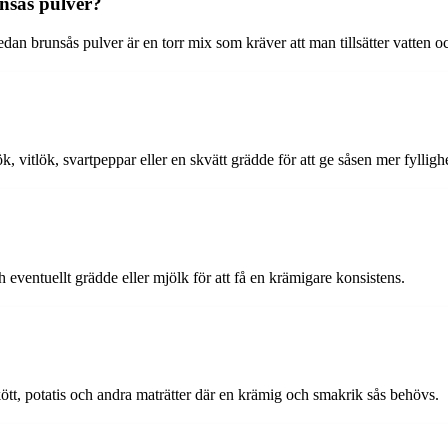
nsås pulver?
n brunsås pulver är en torr mix som kräver att man tillsätter vatten och
k, vitlök, svartpeppar eller en skvätt grädde för att ge såsen mer fyllig
 eventuellt grädde eller mjölk för att få en krämigare konsistens.
 kött, potatis och andra maträtter där en krämig och smakrik sås behövs.