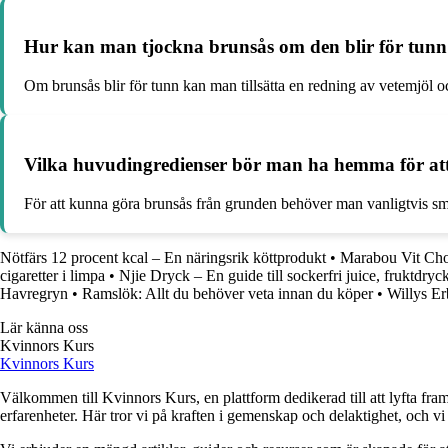
Hur kan man tjockna brunsås om den blir för tun
Om brunsås blir för tunn kan man tillsätta en redning av vetemjöl och
Vilka huvudingredienser bör man ha hemma för at
För att kunna göra brunsås från grunden behöver man vanligtvis smör
Nötfärs 12 procent kcal – En näringsrik köttprodukt
•
Marabou Vit Cho
cigaretter i limpa
•
Njie Dryck – En guide till sockerfri juice, fruktdr
Havregryn
•
Ramslök: Allt du behöver veta innan du köper
•
Willys E
Lär känna oss
Kvinnors Kurs
Kvinnors Kurs
Välkommen till Kvinnors Kurs, en plattform dedikerad till att lyfta fram 
erfarenheter. Här tror vi på kraften i gemenskap och delaktighet, och vi