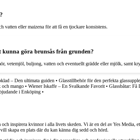
n?
 vatten eller maizena för att få en tjockare konsistens.
t kunna göra brunsås från grunden?
, vetemjöl, buljong, vatten och eventuellt grädde eller mjölk, samt kry
klad – Den ultimata guiden
•
Glasstillbehör för den perfekta glassuppl
yck och mango
•
Wiener Iskaffe – En Svalkande Favorit
•
Glassbåtar: Få 
rbjudande i Enköping
•
och inspirera kvinnor i alla livets skeden. Vi är en del av Yes Media, ett
 vill skapa en plats där du kan känna dig sedd och hörd.