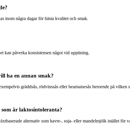
nde?
as inom några dagar för bästa kvalitet och smak.
det kan påverka konsistensen något vid upptining.
 vill ha en annan smak?
m exempelvis gräddsås, rödvinssås eller bearnaisesås beroende på vilken
som är laktosintoleranta?
baserade alternativ som havre-, soja- eller mandelmjölk istället för va