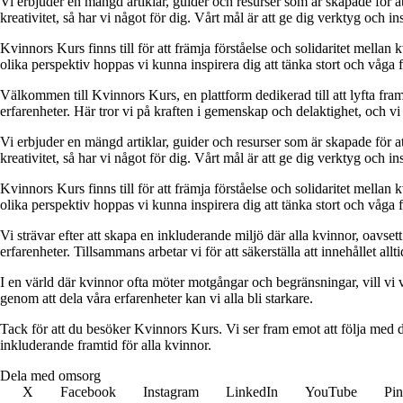
Vi erbjuder en mängd artiklar, guider och resurser som är skapade för at
kreativitet, så har vi något för dig. Vårt mål är att ge dig verktyg och
Kvinnors Kurs finns till för att främja förståelse och solidaritet mellan 
olika perspektiv hoppas vi kunna inspirera dig att tänka stort och våga 
Välkommen till Kvinnors Kurs, en plattform dedikerad till att lyfta fram 
erfarenheter. Här tror vi på kraften i gemenskap och delaktighet, och vi
Vi erbjuder en mängd artiklar, guider och resurser som är skapade för at
kreativitet, så har vi något för dig. Vårt mål är att ge dig verktyg och
Kvinnors Kurs finns till för att främja förståelse och solidaritet mellan 
olika perspektiv hoppas vi kunna inspirera dig att tänka stort och våga 
Vi strävar efter att skapa en inkluderande miljö där alla kvinnor, oavs
erfarenheter. Tillsammans arbetar vi för att säkerställa att innehållet all
I en värld där kvinnor ofta möter motgångar och begränsningar, vill vi v
genom att dela våra erfarenheter kan vi alla bli starkare.
Tack för att du besöker Kvinnors Kurs. Vi ser fram emot att följa med d
inkluderande framtid för alla kvinnor.
Dela med omsorg
X
Facebook
Instagram
LinkedIn
YouTube
Pin