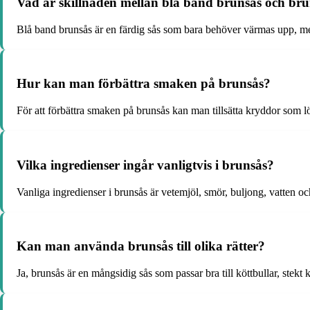
Vad är skillnaden mellan blå band brunsås och bru
Blå band brunsås är en färdig sås som bara behöver värmas upp, meda
Hur kan man förbättra smaken på brunsås?
För att förbättra smaken på brunsås kan man tillsätta kryddor som lö
Vilka ingredienser ingår vanligtvis i brunsås?
Vanliga ingredienser i brunsås är vetemjöl, smör, buljong, vatten och
Kan man använda brunsås till olika rätter?
Ja, brunsås är en mångsidig sås som passar bra till köttbullar, stekt