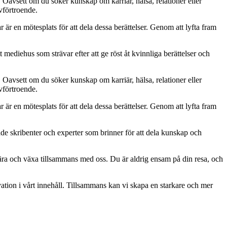
. Oavsett om du söker kunskap om karriär, hälsa, relationer eller
lvförtroende.
ar är en mötesplats för att dela dessa berättelser. Genom att lyfta fram
 mediehus som strävar efter att ge röst åt kvinnliga berättelser och
. Oavsett om du söker kunskap om karriär, hälsa, relationer eller
lvförtroende.
ar är en mötesplats för att dela dessa berättelser. Genom att lyfta fram
ade skribenter och experter som brinner för att dela kunskap och
, lära och växa tillsammans med oss. Du är aldrig ensam på din resa, och
ation i vårt innehåll. Tillsammans kan vi skapa en starkare och mer