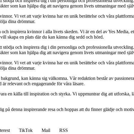
t stödja och inspirera dig i din personliga och professionella utveckling
 insikter som kan hjälpa dig att navigera genom livets utmaningar med sjä
kvinnor. Vi vet att varje kvinna har en unik berättelse och våra plattform
följa dina drömmar.
och inspirera kvinnor i alla livets skeden. Vi är en del av Yes Media, ett
 vill skapa en plats där du kan känna dig sedd och hörd.
t stödja och inspirera dig i din personliga och professionella utveckling
 insikter som kan hjälpa dig att navigera genom livets utmaningar med sjä
kvinnor. Vi vet att varje kvinna har en unik berättelse och våra plattform
följa dina drömmar.
ett bakgrund, kan känna sig välkomna. Vår redaktion består av passioner
tid är relevant och engagerande för våra läsare.
ara en källa till inspiration och styrka. Vi uppmuntrar dig att utforska
ig på denna inspirerande resa och hoppas att du finner glädje och motiv
terest
TikTok
Mail
RSS