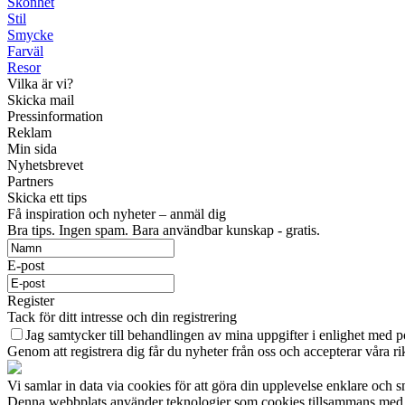
Skönhet
Stil
Smycke
Farväl
Resor
Vilka är vi?
Skicka mail
Pressinformation
Reklam
Min sida
Nyhetsbrevet
Partners
Skicka ett tips
Få inspiration och nyheter – anmäl dig
Bra tips. Ingen spam. Bara användbar kunskap - gratis.
E-post
Register
Tack för ditt intresse och din registrering
Jag samtycker till behandlingen av mina uppgifter i enlighet med p
Genom att registrera dig får du nyheter från oss och accepterar våra r
Vi samlar in data via cookies för att göra din upplevelse enklare och s
Denna webbplats använder teknologier som cookies tillsammans med våra