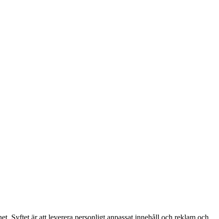
. Syftet är att leverera personligt anpassat innehåll och reklam och