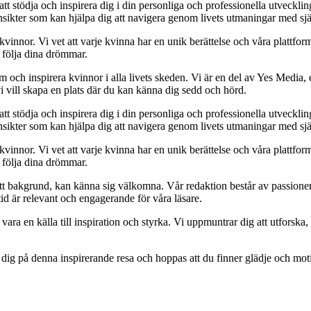
tt stödja och inspirera dig i din personliga och professionella utvecklin
h insikter som kan hjälpa dig att navigera genom livets utmaningar med sj
 kvinnor. Vi vet att varje kvinna har en unik berättelse och våra plattfor
a följa dina drömmar.
 och inspirera kvinnor i alla livets skeden. Vi är en del av Yes Media, e
vi vill skapa en plats där du kan känna dig sedd och hörd.
tt stödja och inspirera dig i din personliga och professionella utvecklin
h insikter som kan hjälpa dig att navigera genom livets utmaningar med sj
 kvinnor. Vi vet att varje kvinna har en unik berättelse och våra plattfor
a följa dina drömmar.
sett bakgrund, kan känna sig välkomna. Vår redaktion består av passione
ltid är relevant och engagerande för våra läsare.
vara en källa till inspiration och styrka. Vi uppmuntrar dig att utforsk
 dig på denna inspirerande resa och hoppas att du finner glädje och moti