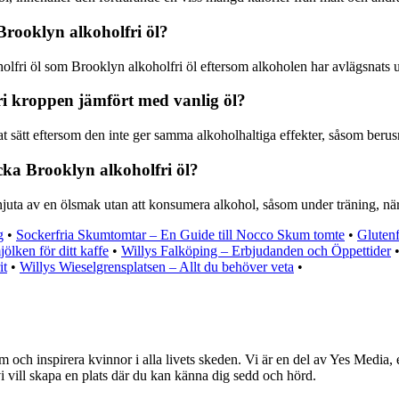
Brooklyn alkoholfri öl?
holfri öl som Brooklyn alkoholfri öl eftersom alkoholen har avlägsnats 
ri kroppen jämfört med vanlig öl?
t sätt eftersom den inte ger samma alkoholhaltiga effekter, såsom berus
icka Brooklyn alkoholfri öl?
njuta av en ölsmak utan att konsumera alkohol, såsom under träning, när ma
g
•
Sockerfria Skumtomtar – En Guide till Nocco Skum tomte
•
Glutenf
ölken för ditt kaffe
•
Willys Falköping – Erbjudanden och Öppettider
it
•
Willys Wieselgrensplatsen – Allt du behöver veta
•
 och inspirera kvinnor i alla livets skeden. Vi är en del av Yes Media, e
vi vill skapa en plats där du kan känna dig sedd och hörd.