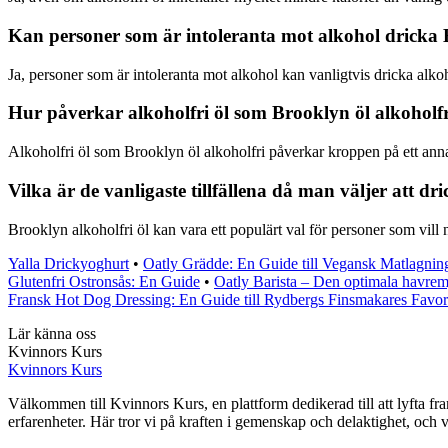
Kan personer som är intoleranta mot alkohol dricka 
Ja, personer som är intoleranta mot alkohol kan vanligtvis dricka alko
Hur påverkar alkoholfri öl som Brooklyn öl alkoholf
Alkoholfri öl som Brooklyn öl alkoholfri påverkar kroppen på ett anna
Vilka är de vanligaste tillfällena då man väljer att dr
Brooklyn alkoholfri öl kan vara ett populärt val för personer som vill 
Yalla Drickyoghurt
•
Oatly Grädde: En Guide till Vegansk Matlagnin
Glutenfri Ostronsås: En Guide
•
Oatly Barista – Den optimala havremj
Fransk Hot Dog Dressing: En Guide till Rydbergs Finsmakares Favor
Lär känna oss
Kvinnors Kurs
Kvinnors Kurs
Välkommen till Kvinnors Kurs, en plattform dedikerad till att lyfta fram
erfarenheter. Här tror vi på kraften i gemenskap och delaktighet, och 