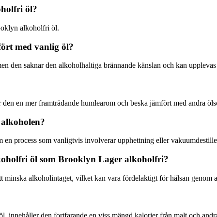
holfri öl?
oklyn alkoholfri öl.
fört med vanlig öl?
en den saknar den alkoholhaltiga brännande känslan och kan upplevas s
r den en mer framträdande humlearom och beska jämfört med andra öls
a alkoholen?
 en process som vanligtvis involverar upphettning eller vakuumdestiller
koholfri öl som Brooklyn Lager alkoholfri?
tt minska alkoholintaget, vilket kan vara fördelaktigt för hälsan genom 
öl, innehåller den fortfarande en viss mängd kalorier från malt och andr