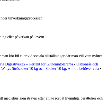
under tillverkningsprocessen.
ning eller påverkan på levern.
n kör bil eller vid sociala tillställningar där man vill vara nykter.
ria Digestivekex – Perfekt för Glutenintoleranta
•
Ostronsås och
•
Willys Strösocker 10 kg och Socker 10 kg: Allt du behöver veta
•
tt mediehus som strävar efter att ge röst åt kvinnliga berättelser och