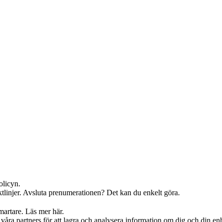
olicyn.
iktlinjer. Avsluta prenumerationen? Det kan du enkelt göra.
martare. Läs mer här.
 partners för att lagra och analysera information om dig och din enhet