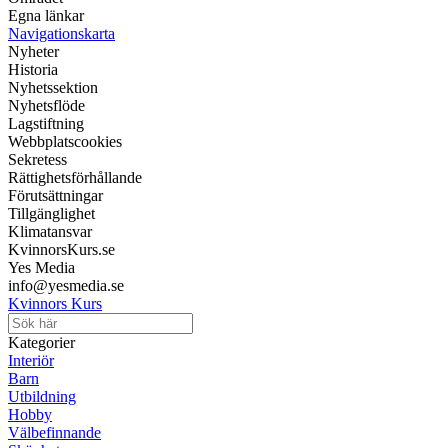
Egna länkar
Navigationskarta
Nyheter
Historia
Nyhetssektion
Nyhetsflöde
Lagstiftning
Webbplatscookies
Sekretess
Rättighetsförhållande
Förutsättningar
Tillgänglighet
Klimatansvar
KvinnorsKurs.se
Yes Media
info@yesmedia.se
Kvinnors Kurs
Kategorier
Interiör
Barn
Utbildning
Hobby
Välbefinnande