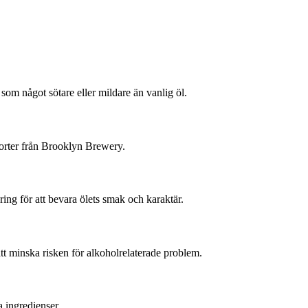
om något sötare eller mildare än vanlig öl.
orter från Brooklyn Brewery.
ing för att bevara ölets smak och karaktär.
att minska risken för alkoholrelaterade problem.
a ingredienser.