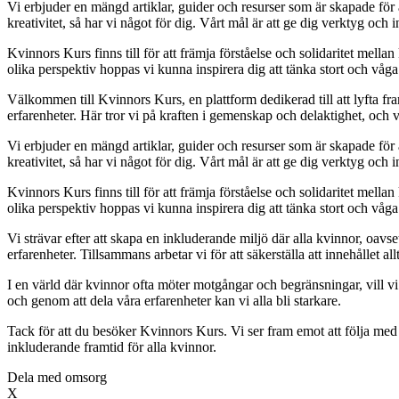
Vi erbjuder en mängd artiklar, guider och resurser som är skapade för a
kreativitet, så har vi något för dig. Vårt mål är att ge dig verktyg oc
Kvinnors Kurs finns till för att främja förståelse och solidaritet mellan
olika perspektiv hoppas vi kunna inspirera dig att tänka stort och våg
Välkommen till Kvinnors Kurs, en plattform dedikerad till att lyfta fram
erfarenheter. Här tror vi på kraften i gemenskap och delaktighet, och 
Vi erbjuder en mängd artiklar, guider och resurser som är skapade för a
kreativitet, så har vi något för dig. Vårt mål är att ge dig verktyg oc
Kvinnors Kurs finns till för att främja förståelse och solidaritet mellan
olika perspektiv hoppas vi kunna inspirera dig att tänka stort och våg
Vi strävar efter att skapa en inkluderande miljö där alla kvinnor, oav
erfarenheter. Tillsammans arbetar vi för att säkerställa att innehållet al
I en värld där kvinnor ofta möter motgångar och begränsningar, vill vi 
och genom att dela våra erfarenheter kan vi alla bli starkare.
Tack för att du besöker Kvinnors Kurs. Vi ser fram emot att följa med
inkluderande framtid för alla kvinnor.
Dela med omsorg
X