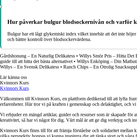
Hur påverkar bulgur blodsockernivån och varför ka
Bulgur har ett lågt glykemiskt index vilket innebär att det inte höjer
och bättre kontroll över blodsockervärdena.
Gårdshonung – En Naturlig Delikatess
•
Willys Smör Pris – Hitta Det 
guide till att hitta det bästa alternativet
•
Willys Enköping – Din Matbut
Willys – En Svensk Delikatess
•
Ranch Chips – En Otrolig Snacksuppl
Lär känna oss
Kvinnors Kurs
Kvinnors Kurs
Välkommen till Kvinnors Kurs, en plattform dedikerad till att lyfta fram 
erfarenheter. Här tror vi på kraften i gemenskap och delaktighet, och vi
Vi erbjuder en mängd artiklar, guider och resurser som är skapade för at
kreativitet, så har vi något för dig. Vårt mål är att ge dig verktyg och
Kvinnors Kurs finns till för att främja förståelse och solidaritet mellan 
olika perspektiv hoppas vi kunna inspirera dig att tänka stort och våga 