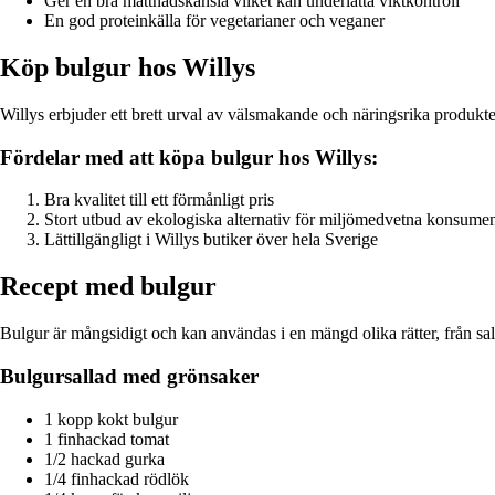
Ger en bra mättnadskänsla vilket kan underlätta viktkontroll
En god proteinkälla för vegetarianer och veganer
Köp bulgur hos Willys
Willys erbjuder ett brett urval av välsmakande och näringsrika produkte
Fördelar med att köpa bulgur hos Willys:
Bra kvalitet till ett förmånligt pris
Stort utbud av ekologiska alternativ för miljömedvetna konsumen
Lättillgängligt i Willys butiker över hela Sverige
Recept med bulgur
Bulgur är mångsidigt och kan användas i en mängd olika rätter, från sall
Bulgursallad med grönsaker
1 kopp kokt bulgur
1 finhackad tomat
1/2 hackad gurka
1/4 finhackad rödlök