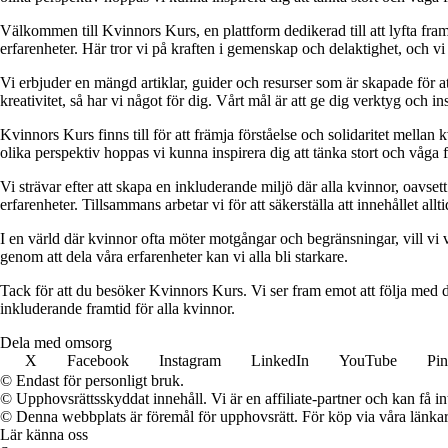
Välkommen till Kvinnors Kurs, en plattform dedikerad till att lyfta fram 
erfarenheter. Här tror vi på kraften i gemenskap och delaktighet, och vi
Vi erbjuder en mängd artiklar, guider och resurser som är skapade för at
kreativitet, så har vi något för dig. Vårt mål är att ge dig verktyg och
Kvinnors Kurs finns till för att främja förståelse och solidaritet mellan 
olika perspektiv hoppas vi kunna inspirera dig att tänka stort och våga 
Vi strävar efter att skapa en inkluderande miljö där alla kvinnor, oavs
erfarenheter. Tillsammans arbetar vi för att säkerställa att innehållet all
I en värld där kvinnor ofta möter motgångar och begränsningar, vill vi v
genom att dela våra erfarenheter kan vi alla bli starkare.
Tack för att du besöker Kvinnors Kurs. Vi ser fram emot att följa med d
inkluderande framtid för alla kvinnor.
Dela med omsorg
X
Facebook
Instagram
LinkedIn
YouTube
Pin
© Endast för personligt bruk.
© Upphovsrättsskyddat innehåll. Vi är en affiliate-partner och kan få i
© Denna webbplats är föremål för upphovsrätt. För köp via våra länkar 
Lär känna oss