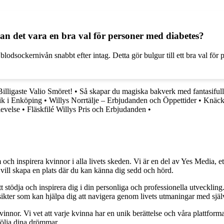
n det vara en bra val för personer med diabetes?
 blodsockernivån snabbt efter intag. Detta gör bulgur till ett bra val för
Billigaste Valio Smöret!
•
Så skapar du magiska bakverk med fantasifull
ik i Enköping
•
Willys Norrtälje – Erbjudanden och Öppettider
•
Knäcke
evelse
•
Fläskfilé Willys Pris och Erbjudanden
•
och inspirera kvinnor i alla livets skeden. Vi är en del av Yes Media, ett
 vill skapa en plats där du kan känna dig sedd och hörd.
t stödja och inspirera dig i din personliga och professionella utveckling
 insikter som kan hjälpa dig att navigera genom livets utmaningar med sjä
kvinnor. Vi vet att varje kvinna har en unik berättelse och våra plattform
följa dina drömmar.