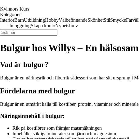
Kvinnors Kurs
Kategorier
Interiör
Barn
Utbildning
Hobby
Välbefinnande
Skönhet
Stil
Smycke
Farväl
Inloggning
Skapa konto
Nyhetsbrev
Bulgur hos Willys – En hälsosam
Vad är bulgur?
Bulgur är en näringsrik och fiberrik sädessort som har sitt ursprung i 
Fördelarna med bulgur
Bulgur är en utmärkt källa till kostfiber, protein, vitaminer och minera
Näringsinnehåll i bulgur:
Rik på kostfibrer som främjar matsmältningen
Innehåller viktiga mineraler som järn och magnesium