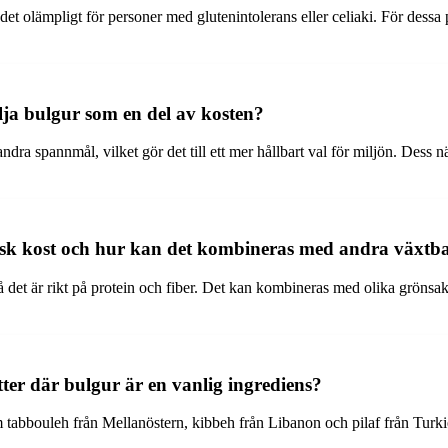
 det olämpligt för personer med glutenintolerans eller celiaki. För dess
älja bulgur som en del av kosten?
ra spannmål, vilket gör det till ett mer hållbart val för miljön. Dess n
ansk kost och hur kan det kombineras med andra växtba
 det är rikt på protein och fiber. Det kan kombineras med olika grönsaker
ätter där bulgur är en vanlig ingrediens?
m tabbouleh från Mellanöstern, kibbeh från Libanon och pilaf från Turki