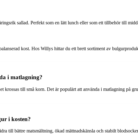
ngsrik sallad. Perfekt som en lätt lunch eller som ett tillbehör till mid
anserad kost. Hos Willys hittar du ett brett sortiment av bulgurprodukte
nda i matlagning?
det krossas till små korn. Det är populärt att använda i matlagning på g
gur i kosten?
idra till bättre matsmältning, ökad mättnadskänsla och stabilt blodsocker. 