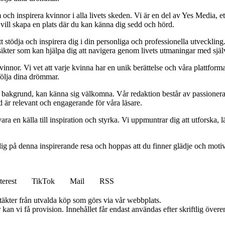
och inspirera kvinnor i alla livets skeden. Vi är en del av Yes Media, ett
 vill skapa en plats där du kan känna dig sedd och hörd.
t stödja och inspirera dig i din personliga och professionella utveckling
 insikter som kan hjälpa dig att navigera genom livets utmaningar med sjä
kvinnor. Vi vet att varje kvinna har en unik berättelse och våra plattform
följa dina drömmar.
ett bakgrund, kan känna sig välkomna. Vår redaktion består av passioner
tid är relevant och engagerande för våra läsare.
ara en källa till inspiration och styrka. Vi uppmuntrar dig att utforska
ig på denna inspirerande resa och hoppas att du finner glädje och motiv
terest
TikTok
Mail
RSS
ntäkter från utvalda köp som görs via vår webbplats.
kan vi få provision. Innehållet får endast användas efter skriftlig öve