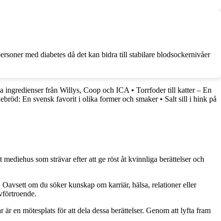
 personer med diabetes då det kan bidra till stabilare blodsockernivåer
a ingredienser från Willys, Coop och ICA
•
Torrfoder till katter – En
bröd: En svensk favorit i olika former och smaker
•
Salt sill i hink på
 mediehus som strävar efter att ge röst åt kvinnliga berättelser och
. Oavsett om du söker kunskap om karriär, hälsa, relationer eller
lvförtroende.
ar är en mötesplats för att dela dessa berättelser. Genom att lyfta fram