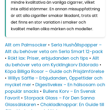
mindre kvalitativa än vanliga cigarrer, vilket
inte alltid stämmer. En annan missuppfattning
är att alla cigariller smakar likadant, trots att
det finns en stor variation i smaker och
kvalitet mellan olika märken och modeller.
Allt om Palmsocker
•
Serla Hushållspapper –
Allt du behöver veta om Serla Smart 12-pack
•
Rökt lax: Priser, erbjudanden och tips
•
Allt
du behöver veta om Kycklingkorv Eldorado
•
Köpa Billiga Rosor – Guide och Prisjämförelse
•
Willys Säffle – Erbjudanden, Öppettider och
mycket mer
•
Digestivekex – En hälsosam och
populär snacks
•
Bullens Korv – En Svensk
Favorit
•
Storpack Glass – För Den Sanna
Glassälskaren
•
Chokladknappar: En Guide till