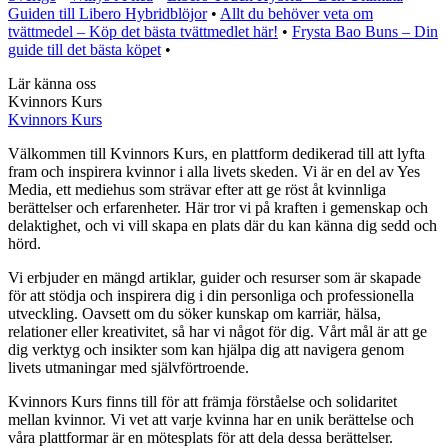
Guiden till Libero Hybridblöjor
•
Allt du behöver veta om
tvättmedel – Köp det bästa tvättmedlet här!
•
Frysta Bao Buns – Din
guide till det bästa köpet
•
Lär känna oss
Kvinnors Kurs
Kvinnors Kurs
Välkommen till Kvinnors Kurs, en plattform dedikerad till att lyfta
fram och inspirera kvinnor i alla livets skeden. Vi är en del av Yes
Media, ett mediehus som strävar efter att ge röst åt kvinnliga
berättelser och erfarenheter. Här tror vi på kraften i gemenskap och
delaktighet, och vi vill skapa en plats där du kan känna dig sedd och
hörd.
Vi erbjuder en mängd artiklar, guider och resurser som är skapade
för att stödja och inspirera dig i din personliga och professionella
utveckling. Oavsett om du söker kunskap om karriär, hälsa,
relationer eller kreativitet, så har vi något för dig. Vårt mål är att ge
dig verktyg och insikter som kan hjälpa dig att navigera genom
livets utmaningar med självförtroende.
Kvinnors Kurs finns till för att främja förståelse och solidaritet
mellan kvinnor. Vi vet att varje kvinna har en unik berättelse och
våra plattformar är en mötesplats för att dela dessa berättelser.