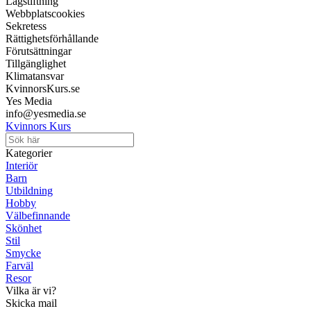
Lagstiftning
Webbplatscookies
Sekretess
Rättighetsförhållande
Förutsättningar
Tillgänglighet
Klimatansvar
KvinnorsKurs.se
Yes Media
info@yesmedia.se
Kvinnors Kurs
Kategorier
Interiör
Barn
Utbildning
Hobby
Välbefinnande
Skönhet
Stil
Smycke
Farväl
Resor
Vilka är vi?
Skicka mail