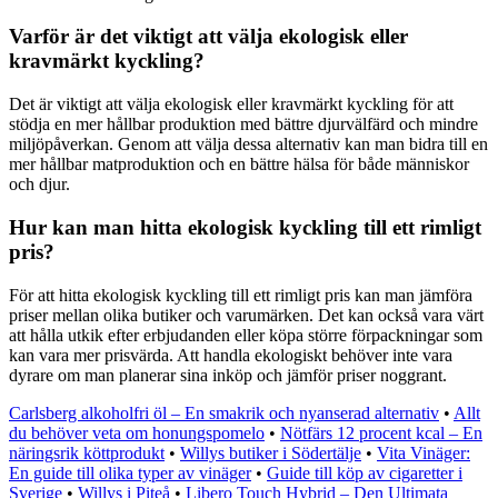
Varför är det viktigt att välja ekologisk eller
kravmärkt kyckling?
Det är viktigt att välja ekologisk eller kravmärkt kyckling för att
stödja en mer hållbar produktion med bättre djurvälfärd och mindre
miljöpåverkan. Genom att välja dessa alternativ kan man bidra till en
mer hållbar matproduktion och en bättre hälsa för både människor
och djur.
Hur kan man hitta ekologisk kyckling till ett rimligt
pris?
För att hitta ekologisk kyckling till ett rimligt pris kan man jämföra
priser mellan olika butiker och varumärken. Det kan också vara värt
att hålla utkik efter erbjudanden eller köpa större förpackningar som
kan vara mer prisvärda. Att handla ekologiskt behöver inte vara
dyrare om man planerar sina inköp och jämför priser noggrant.
Carlsberg alkoholfri öl – En smakrik och nyanserad alternativ
•
Allt
du behöver veta om honungspomelo
•
Nötfärs 12 procent kcal – En
näringsrik köttprodukt
•
Willys butiker i Södertälje
•
Vita Vinäger:
En guide till olika typer av vinäger
•
Guide till köp av cigaretter i
Sverige
•
Willys i Piteå
•
Libero Touch Hybrid – Den Ultimata