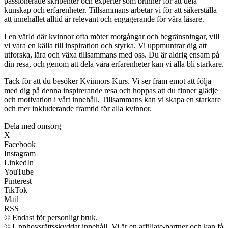
passionerade skribenter och experter som brinner för att dela
kunskap och erfarenheter. Tillsammans arbetar vi för att säkerställa
att innehållet alltid är relevant och engagerande för våra läsare.
I en värld där kvinnor ofta möter motgångar och begränsningar, vill
vi vara en källa till inspiration och styrka. Vi uppmuntrar dig att
utforska, lära och växa tillsammans med oss. Du är aldrig ensam på
din resa, och genom att dela våra erfarenheter kan vi alla bli starkare.
Tack för att du besöker Kvinnors Kurs. Vi ser fram emot att följa
med dig på denna inspirerande resa och hoppas att du finner glädje
och motivation i vårt innehåll. Tillsammans kan vi skapa en starkare
och mer inkluderande framtid för alla kvinnor.
Dela med omsorg
X
Facebook
Instagram
LinkedIn
YouTube
Pinterest
TikTok
Mail
RSS
© Endast för personligt bruk.
© Upphovsrättsskyddat innehåll. Vi är en affiliate-partner och kan få