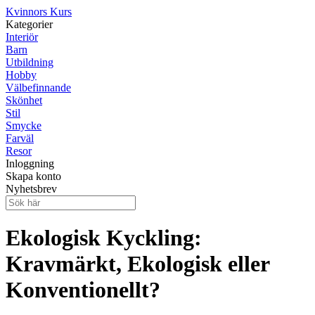
Kvinnors Kurs
Kategorier
Interiör
Barn
Utbildning
Hobby
Välbefinnande
Skönhet
Stil
Smycke
Farväl
Resor
Inloggning
Skapa konto
Nyhetsbrev
Ekologisk Kyckling:
Kravmärkt, Ekologisk eller
Konventionellt?