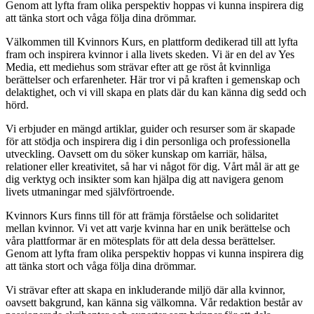
Genom att lyfta fram olika perspektiv hoppas vi kunna inspirera dig
att tänka stort och våga följa dina drömmar.
Välkommen till Kvinnors Kurs, en plattform dedikerad till att lyfta
fram och inspirera kvinnor i alla livets skeden. Vi är en del av Yes
Media, ett mediehus som strävar efter att ge röst åt kvinnliga
berättelser och erfarenheter. Här tror vi på kraften i gemenskap och
delaktighet, och vi vill skapa en plats där du kan känna dig sedd och
hörd.
Vi erbjuder en mängd artiklar, guider och resurser som är skapade
för att stödja och inspirera dig i din personliga och professionella
utveckling. Oavsett om du söker kunskap om karriär, hälsa,
relationer eller kreativitet, så har vi något för dig. Vårt mål är att ge
dig verktyg och insikter som kan hjälpa dig att navigera genom
livets utmaningar med självförtroende.
Kvinnors Kurs finns till för att främja förståelse och solidaritet
mellan kvinnor. Vi vet att varje kvinna har en unik berättelse och
våra plattformar är en mötesplats för att dela dessa berättelser.
Genom att lyfta fram olika perspektiv hoppas vi kunna inspirera dig
att tänka stort och våga följa dina drömmar.
Vi strävar efter att skapa en inkluderande miljö där alla kvinnor,
oavsett bakgrund, kan känna sig välkomna. Vår redaktion består av