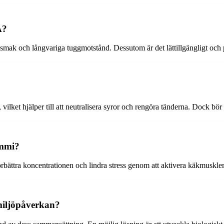
A?
smak och långvariga tuggmotstånd. Dessutom är det lättillgängligt och 
ket hjälper till att neutralisera syror och rengöra tänderna. Dock bö
ummi?
 förbättra koncentrationen och lindra stress genom att aktivera käkmuskle
miljöpåverkan?