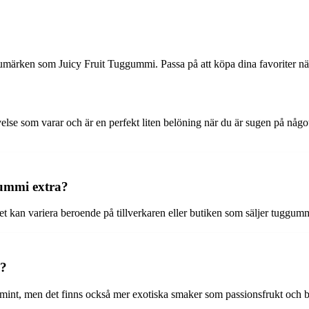
rumärken som Juicy Fruit Tuggummi. Passa på att köpa dina favoriter n
se som varar och är en perfekt liten belöning när du är sugen på något 
gummi extra?
an variera beroende på tillverkaren eller butiken som säljer tuggumm
s?
mint, men det finns också mer exotiska smaker som passionsfrukt och b