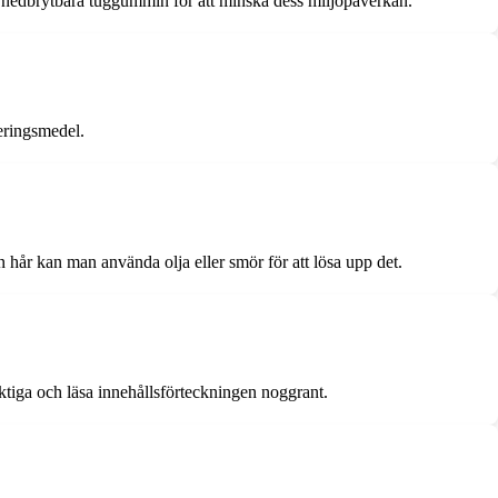
skt nedbrytbara tuggummin för att minska dess miljöpåverkan.
eringsmedel.
n hår kan man använda olja eller smör för att lösa upp det.
ktiga och läsa innehållsförteckningen noggrant.