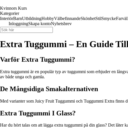
Kvinnors Kurs
Kategorier
Interiör
Barn
Utbildning
Hobby
Välbefinnande
Skönhet
Stil
Smycke
Farväl
Inloggning
Skapa konto
Nyhetsbrev
Extra Tuggummi – En Guide Till
Varför Extra Tuggummi?
Extra tuggummi är en populär typ av tuggummi som erbjuder en långvar
av både unga och gamla.
De Mångsidiga Smakalternativen
Med varianter som Juicy Fruit Tuggummi och Tuggummi Extra finns det e
Extra Tuggummi I Glass?
Har du hört talas om att lägga extra tuggummi på din glass? Det låter