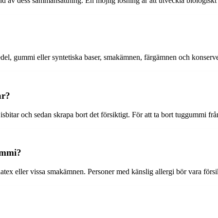
 grund av dess sammansättning. En möjlig lösning är att utveckla biologi
medel, gummi eller syntetiska baser, smakämnen, färgämnen och konserv
år?
itar och sedan skrapa bort det försiktigt. För att ta bort tuggummi frå
ummi?
tex eller vissa smakämnen. Personer med känslig allergi bör vara försi