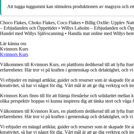
Att tugga tuggummi kan stimulera produktionen av magsyra och enz
Choco Flakes, Choko Flakes, Coco Flakes
•
Billig Oxfile: Upplev Natu
– Erbjudanden och Öppettider
•
Willys Laholm – Erbjudanden och Öpp
Handel med Willys Självscanning
•
Handla mat online med Willys hem
Lär känna oss
Kvinnors Kurs
Kvinnors Kurs
Välkommen till Kvinnors Kurs, en plattform dedikerad till att lyfta fram 
erfarenheter. Här tror vi på kraften i gemenskap och delaktighet, och vi
Vi erbjuder en mängd artiklar, guider och resurser som är skapade för at
kreativitet, så har vi något för dig. Vårt mål är att ge dig verktyg och
Kvinnors Kurs finns till för att främja förståelse och solidaritet mellan 
olika perspektiv hoppas vi kunna inspirera dig att tänka stort och våga 
Välkommen till Kvinnors Kurs, en plattform dedikerad till att lyfta fram 
erfarenheter. Här tror vi på kraften i gemenskap och delaktighet, och vi
Vi erbjuder en mängd artiklar, guider och resurser som är skapade för at
kreativitet, så har vi något för dig. Vårt mål är att ge dig verktyg och