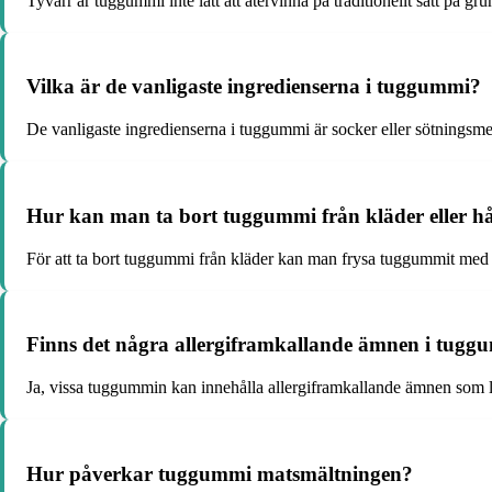
Tyvärr är tuggummi inte lätt att återvinna på traditionellt sätt på
Vilka är de vanligaste ingredienserna i tuggummi?
De vanligaste ingredienserna i tuggummi är socker eller sötnings
Hur kan man ta bort tuggummi från kläder eller h
För att ta bort tuggummi från kläder kan man frysa tuggummit med isb
Finns det några allergiframkallande ämnen i tugg
Ja, vissa tuggummin kan innehålla allergiframkallande ämnen som la
Hur påverkar tuggummi matsmältningen?