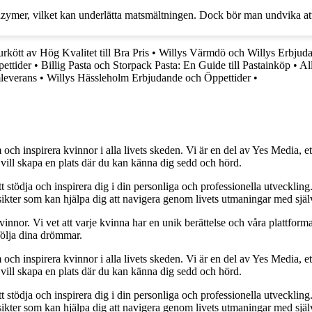
ymer, vilket kan underlätta matsmältningen. Dock bör man undvika att
rkött av Hög Kvalitet till Bra Pris
•
Willys Värmdö och Willys Erbjuda
ettider
•
Billig Pasta och Storpack Pasta: En Guide till Pastainköp
•
Al
leverans
•
Willys Hässleholm Erbjudande och Öppettider
•
och inspirera kvinnor i alla livets skeden. Vi är en del av Yes Media, ett
 vill skapa en plats där du kan känna dig sedd och hörd.
t stödja och inspirera dig i din personliga och professionella utveckling
 insikter som kan hjälpa dig att navigera genom livets utmaningar med sjä
kvinnor. Vi vet att varje kvinna har en unik berättelse och våra plattform
följa dina drömmar.
och inspirera kvinnor i alla livets skeden. Vi är en del av Yes Media, ett
 vill skapa en plats där du kan känna dig sedd och hörd.
t stödja och inspirera dig i din personliga och professionella utveckling
 insikter som kan hjälpa dig att navigera genom livets utmaningar med sjä