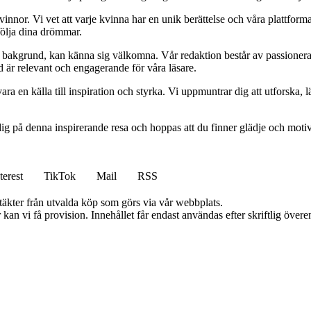
kvinnor. Vi vet att varje kvinna har en unik berättelse och våra plattform
följa dina drömmar.
ett bakgrund, kan känna sig välkomna. Vår redaktion består av passioner
tid är relevant och engagerande för våra läsare.
ara en källa till inspiration och styrka. Vi uppmuntrar dig att utforska
ig på denna inspirerande resa och hoppas att du finner glädje och motiv
terest
TikTok
Mail
RSS
ntäkter från utvalda köp som görs via vår webbplats.
kan vi få provision. Innehållet får endast användas efter skriftlig öve