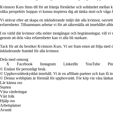
Kvinnors Kurs finns till för att främja förståelse och solidaritet mellan 
olika perspektiv hoppas vi kunna inspirera dig att tänka stort och våga 
Vi strävar efter att skapa en inkluderande miljö där alla kvinnor, oavs
erfarenheter. Tillsammans arbetar vi för att säkerställa att innehållet all
I en värld där kvinnor ofta möter motgångar och begränsningar, vill vi v
genom att dela våra erfarenheter kan vi alla bli starkare.
Tack för att du besöker Kvinnors Kurs. Vi ser fram emot att följa med d
inkluderande framtid för alla kvinnor.
Dela med omsorg
X
Facebook
Instagram
LinkedIn
YouTube
Pin
© Endast för personligt bruk.
© Upphovsrättsskyddat innehåll. Vi är en affiliate-partner och kan få i
© Denna webbplats är föremål för upphovsrätt. För köp via våra länkar 
Lär känna oss
Starten
Våra värderingar
Vårt folk
Hjälp oss
Arbetsplatser
Avsnitt