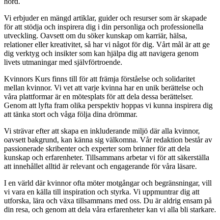
hörd.
Vi erbjuder en mängd artiklar, guider och resurser som är skapade
för att stödja och inspirera dig i din personliga och professionella
utveckling. Oavsett om du söker kunskap om karriär, hälsa,
relationer eller kreativitet, så har vi något för dig. Vårt mål är att ge
dig verktyg och insikter som kan hjälpa dig att navigera genom
livets utmaningar med självförtroende.
Kvinnors Kurs finns till för att främja förståelse och solidaritet
mellan kvinnor. Vi vet att varje kvinna har en unik berättelse och
våra plattformar är en mötesplats för att dela dessa berättelser.
Genom att lyfta fram olika perspektiv hoppas vi kunna inspirera dig
att tänka stort och våga följa dina drömmar.
Vi strävar efter att skapa en inkluderande miljö där alla kvinnor,
oavsett bakgrund, kan känna sig välkomna. Vår redaktion består av
passionerade skribenter och experter som brinner för att dela
kunskap och erfarenheter. Tillsammans arbetar vi för att säkerställa
att innehållet alltid är relevant och engagerande för våra läsare.
I en värld där kvinnor ofta möter motgångar och begränsningar, vill
vi vara en källa till inspiration och styrka. Vi uppmuntrar dig att
utforska, lära och växa tillsammans med oss. Du är aldrig ensam på
din resa, och genom att dela våra erfarenheter kan vi alla bli starkare.