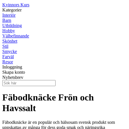
Kvinnors Kurs
Kategorier
Interiör
Barn
Utbildning
Hobby
Välbefinnande
Skönhet
Stil
Smycke
Farväl
Resor
Inloggning
Skapa konto
Nyhetsbrev
Fäbodknäcke Frön och
Havssalt
Fäbodknäcke är en populär och hälsosam svensk produkt som
uppskattas av många för dess goda smak och näringsrika