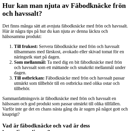
Hur kan man njuta av Fäbodknäcke frön
och havssalt?
Det finns många sätt att avnjuta fäbodknäcke med frön och havssalt.
Här är några tips på hur du kan njuta av denna läckra och
hälsosamma produkt:
Till frukost:
Servera fäbodknäcke med frön och havssalt
tillsammans med färskost, avokado eller skivad tomat för en
näringsrik start på dagen.
Som mellanmål:
Ta med dig en bit fäbodknäcke med frön
och havssalt som ett mättande och smakrikt mellanmål under
dagen.
Till ostbrickan:
Fäbodknäcke med frön och havssalt passar
utmärkt som tillbehör till en ostbricka med olika ostar och
tillbehör.
Sammanfattningsvis är fäbodknäcke med frön och havssalt en
hälsosam och god produkt som passar utmärkt till olika tillfällen.
Varför inte ge det en chans nästa gång du är sugen på något gott och
knaprigt?
Vad är fäbodknäcke och vad är dess