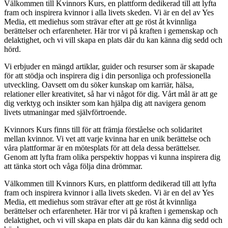
Välkommen till Kvinnors Kurs, en plattform dedikerad till att lyfta
fram och inspirera kvinnor i alla livets skeden. Vi är en del av Yes
Media, ett mediehus som strävar efter att ge röst åt kvinnliga
berättelser och erfarenheter. Här tror vi på kraften i gemenskap och
delaktighet, och vi vill skapa en plats där du kan känna dig sedd och
hörd.
Vi erbjuder en mängd artiklar, guider och resurser som är skapade
för att stödja och inspirera dig i din personliga och professionella
utveckling. Oavsett om du söker kunskap om karriär, hälsa,
relationer eller kreativitet, så har vi något för dig. Vårt mål är att ge
dig verktyg och insikter som kan hjälpa dig att navigera genom
livets utmaningar med självförtroende.
Kvinnors Kurs finns till för att främja förståelse och solidaritet
mellan kvinnor. Vi vet att varje kvinna har en unik berättelse och
våra plattformar är en mötesplats för att dela dessa berättelser.
Genom att lyfta fram olika perspektiv hoppas vi kunna inspirera dig
att tänka stort och våga följa dina drömmar.
Välkommen till Kvinnors Kurs, en plattform dedikerad till att lyfta
fram och inspirera kvinnor i alla livets skeden. Vi är en del av Yes
Media, ett mediehus som strävar efter att ge röst åt kvinnliga
berättelser och erfarenheter. Här tror vi på kraften i gemenskap och
delaktighet, och vi vill skapa en plats där du kan känna dig sedd och