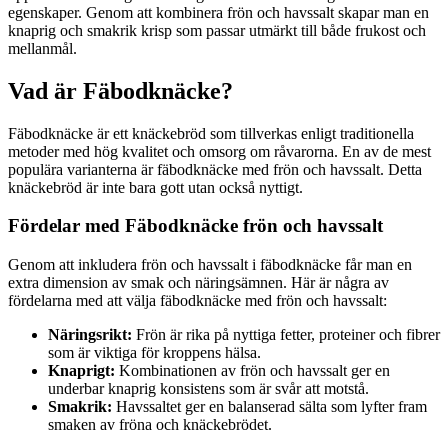
egenskaper. Genom att kombinera frön och havssalt skapar man en
knaprig och smakrik krisp som passar utmärkt till både frukost och
mellanmål.
Vad är Fäbodknäcke?
Fäbodknäcke är ett knäckebröd som tillverkas enligt traditionella
metoder med hög kvalitet och omsorg om råvarorna. En av de mest
populära varianterna är fäbodknäcke med frön och havssalt. Detta
knäckebröd är inte bara gott utan också nyttigt.
Fördelar med Fäbodknäcke frön och havssalt
Genom att inkludera frön och havssalt i fäbodknäcke får man en
extra dimension av smak och näringsämnen. Här är några av
fördelarna med att välja fäbodknäcke med frön och havssalt:
Näringsrikt:
Frön är rika på nyttiga fetter, proteiner och fibrer
som är viktiga för kroppens hälsa.
Knaprigt:
Kombinationen av frön och havssalt ger en
underbar knaprig konsistens som är svår att motstå.
Smakrik:
Havssaltet ger en balanserad sälta som lyfter fram
smaken av fröna och knäckebrödet.