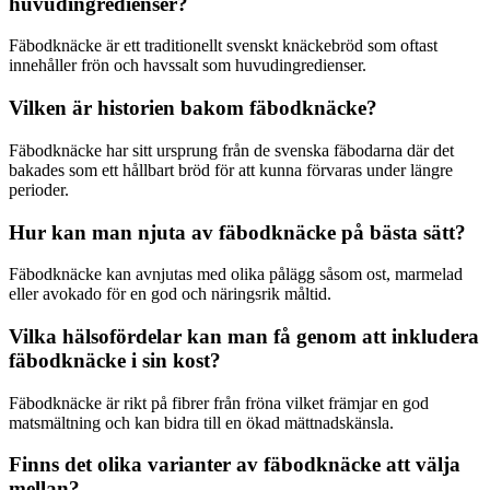
huvudingredienser?
Fäbodknäcke är ett traditionellt svenskt knäckebröd som oftast
innehåller frön och havssalt som huvudingredienser.
Vilken är historien bakom fäbodknäcke?
Fäbodknäcke har sitt ursprung från de svenska fäbodarna där det
bakades som ett hållbart bröd för att kunna förvaras under längre
perioder.
Hur kan man njuta av fäbodknäcke på bästa sätt?
Fäbodknäcke kan avnjutas med olika pålägg såsom ost, marmelad
eller avokado för en god och näringsrik måltid.
Vilka hälsofördelar kan man få genom att inkludera
fäbodknäcke i sin kost?
Fäbodknäcke är rikt på fibrer från fröna vilket främjar en god
matsmältning och kan bidra till en ökad mättnadskänsla.
Finns det olika varianter av fäbodknäcke att välja
mellan?