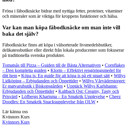
Fröna i fäbodknäcke bidrar med nyttiga fetter, proteiner, vitaminer
och mineraler som är viktiga för kroppens funktioner och hälsa.
Var kan man köpa fäbodknäcke om man inte vill
baka det själv?
Fäbodknäcke finns att köpa i välsorterade livsmedelsbutiker,
delikatessbutiker eller direkt från lokala producenter som fokuserar
på traditionella svenska produkter.
Tomatsås till Pizza – Guiden till de Bästa Alternativen
•
Cornflakes
– Den kompletta guiden
•
Klorin – Effektivt rengöringsmedel för
ditt hem
•
Köpa is: En guide för att köpa is på ett smart sätt
•
Willys
Lidköping – Erbjudanden och Öppettider
•
Willys Vårväderstorget:
Er matvarubutik i Biskopsgården
•
Upptäck Willys Karlshamn:
Erbjudanden och Öppettider
•
Kaltbach Ost: Creamy, Tasty och
Prisvärd
•
Löfbergs Kharisma – En Smakrik Upplevelse
•
Cheez
Doodles: En Smakrik Snacksupplevelse från OLW
•
Lär känna oss
Kvinnors Kurs
Kvinnors Kurs