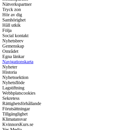
Nätverkspartner
Tryck zon
Hör av dig
Samhörighet
Håll utkik
Följa
Social kontakt
Nyhetsbrev
Gemenskap
Området
Egna länkar
Navigationskarta
Nyheter
Historia
Nyhetssektion
Nyhetsflöde
Lagstiftning
Webbplatscookies
Sekretess
Rättighetsförhållande
Förutsättningar
Tillgänglighet
Klimatansvar
KvinnorsKurs.se
Yes Media