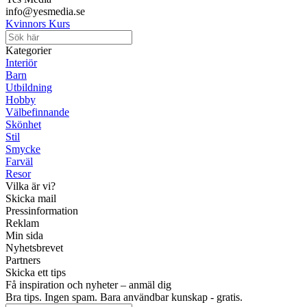
info@yesmedia.se
Kvinnors Kurs
Kategorier
Interiör
Barn
Utbildning
Hobby
Välbefinnande
Skönhet
Stil
Smycke
Farväl
Resor
Vilka är vi?
Skicka mail
Pressinformation
Reklam
Min sida
Nyhetsbrevet
Partners
Skicka ett tips
Få inspiration och nyheter – anmäl dig
Bra tips. Ingen spam. Bara användbar kunskap - gratis.