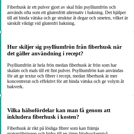
Fiberhusk är ett pulver gjort av skal från psylliumfrön och
används ofta som ett glutenfritt alternativ i bakning. Det hjälper
till att binda vätska och ge struktur åt degar och smeten, vilket är
särskilt viktigt vid glutenfri bakning.
Hur skiljer sig psylliumfrön från fiberhusk när
det gäller användning i recept?
Psylliumfrön är hela frön medan fiberhusk är frön som har
skalats och mals till ett fint pulver. Psylliumfrön kan användas
för att ge textur och fibrer i recept, medan fiberhusk är mer
koncentrerat och effektivt för att binda vätska och ge volym åt
bakverk.
Vilka hälsofördelar kan man få genom att
inkludera fiberhusk i kosten?
Fiberhusk är rikt på lösliga fibrer som kan främja
matsmältningen och bidra till en jämn blodsockernivå.