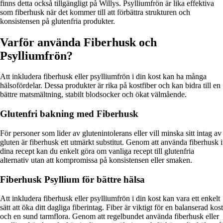
finns detta också tillgängligt på Willys. Psylliumfrön är lika effektiva
som fiberhusk när det kommer till att förbättra strukturen och
konsistensen på glutenfria produkter.
Varför använda Fiberhusk och
Psylliumfrön?
Att inkludera fiberhusk eller psylliumfrön i din kost kan ha många
hälsofördelar. Dessa produkter är rika på kostfiber och kan bidra till en
bättre matsmältning, stabilt blodsocker och ökat välmående.
Glutenfri bakning med Fiberhusk
För personer som lider av glutenintolerans eller vill minska sitt intag av
gluten är fiberhusk ett utmärkt substitut. Genom att använda fiberhusk i
dina recept kan du enkelt göra om vanliga recept till glutenfria
alternativ utan att kompromissa på konsistensen eller smaken.
Fiberhusk Psyllium för bättre hälsa
Att inkludera fiberhusk eller psylliumfrön i din kost kan vara ett enkelt
sätt att öka ditt dagliga fiberintag. Fiber är viktigt för en balanserad kost
och en sund tarmflora. Genom att regelbundet använda fiberhusk eller