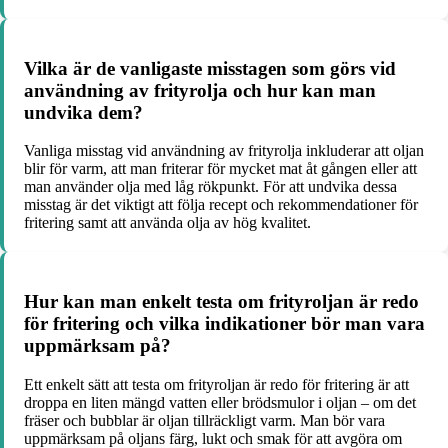
Vilka är de vanligaste misstagen som görs vid
användning av frityrolja och hur kan man
undvika dem?
Vanliga misstag vid användning av frityrolja inkluderar att oljan
blir för varm, att man friterar för mycket mat åt gången eller att
man använder olja med låg rökpunkt. För att undvika dessa
misstag är det viktigt att följa recept och rekommendationer för
fritering samt att använda olja av hög kvalitet.
Hur kan man enkelt testa om frityroljan är redo
för fritering och vilka indikationer bör man vara
uppmärksam på?
Ett enkelt sätt att testa om frityroljan är redo för fritering är att
droppa en liten mängd vatten eller brödsmulor i oljan – om det
fräser och bubblar är oljan tillräckligt varm. Man bör vara
uppmärksam på oljans färg, lukt och smak för att avgöra om