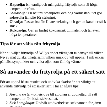
Rapsolja:
En vanlig och mångsidig frityrolja som tål höga
temperaturer bra.
Solrosolja:
En neutral smakprofil och hög värmestabilitet gör
solrosolja lämplig för stekning.
Olivolja:
Passar bra för lättare stekning och ger en karakteristisk
smak.
Kokosolja:
Ger en härlig kokossmak till maten och tål även
höga temperaturer.
Tips för att välja rätt frityrolja
När du väljer frityrolja på Willys är det viktigt att ta hänsyn till vilken
typ av mat du ska tillaga samt vilken smak du vill uppnå. Tänk också
på hälsosynpunkter och vilka oljor som tål hög värme.
Så använder du frityrolja på ett säkert sätt
För att uppnå bästa resultat och undvika skador är det viktigt att
använda frityrolja på ett säkert sätt. Här är några tips:
Använd en termometer:
Se till att oljan är upphettad till rätt
temperatur för bästa stekresultat.
Stek i omgångar:
Undvik att överbelasta stekpannan för jämn