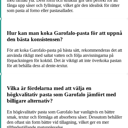
med räfflad yta. Dess form och struktur gör den perfekt för att
fånga upp såser och fyllningar, vilket gör den idealisk för rätter
som pasta al forno eller pastasallader.
Hur kan man koka Garofalo-pasta för att uppnå
den bästa konsistensen?
För att koka Garofalo-pasta på bästa sätt, rekommenderas det att
använda rikligt med saltat vatten och följa anvisningarna på
förpackningen för koktid. Det är viktigt att inte överkoka pastan
för att behålla dess al dente-textur.
Vilka är fördelarna med att välja en
högkvalitativ pasta som Garofalo jämfört med
billigare alternativ?
En högkvalitativ pasta som Garofalo har vanligtvis en bättre
smak, textur och förmåga att absorbera såser. Dessutom behåller
den oftast sin form bättre vid tillagning, vilket ger en mer
tillfredsställande matupplevelse.