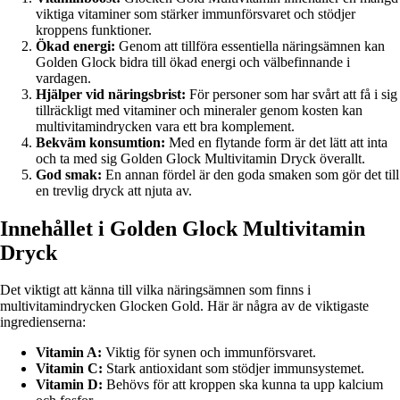
viktiga vitaminer som stärker immunförsvaret och stödjer
kroppens funktioner.
Ökad energi:
Genom att tillföra essentiella näringsämnen kan
Golden Glock bidra till ökad energi och välbefinnande i
vardagen.
Hjälper vid näringsbrist:
För personer som har svårt att få i sig
tillräckligt med vitaminer och mineraler genom kosten kan
multivitamindrycken vara ett bra komplement.
Bekväm konsumtion:
Med en flytande form är det lätt att inta
och ta med sig Golden Glock Multivitamin Dryck överallt.
God smak:
En annan fördel är den goda smaken som gör det till
en trevlig dryck att njuta av.
Innehållet i Golden Glock Multivitamin
Dryck
Det viktigt att känna till vilka näringsämnen som finns i
multivitamindrycken Glocken Gold. Här är några av de viktigaste
ingredienserna:
Vitamin A:
Viktig för synen och immunförsvaret.
Vitamin C:
Stark antioxidant som stödjer immunsystemet.
Vitamin D:
Behövs för att kroppen ska kunna ta upp kalcium