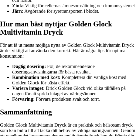
och fosfor.
Zink:
Viktig för cellernas ämnesomsättning och immunsystemet.
Järn:
Avgörande för syretransporten i blodet.
Hur man bäst nyttjar Golden Glock
Multivitamin Dryck
För att få ut mesta möjliga nytta av Golden Glock Multivitamin Dryck
är det viktigt att använda den korrekt. Här är några tips för optimal
konsumtion:
Daglig dosering:
Följ de rekommenderade
doseringsanvisningarna för bästa resultat.
Kombination med kost:
Komplettera din vanliga kost med
Golden Glock för bästa effekt.
Variera intaget:
Drick Golden Glock vid olika tillfällen på
dagen för att sprida intaget av näringsämnen.
Förvaring:
Förvara produkten svalt och torrt.
Sammanfattning
Golden Glock Multivitamin Dryck är en praktisk och hälsosam dryck
som kan bidra till att täcka ditt behov av viktiga näringsämnen. Genom
att regelbundet konsumera denna multivitamindryck kan du främja din