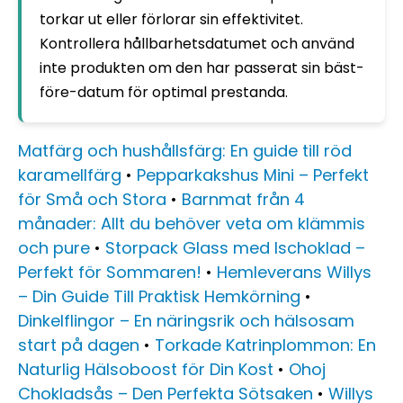
torkar ut eller förlorar sin effektivitet.
Kontrollera hållbarhetsdatumet och använd
inte produkten om den har passerat sin bäst-
före-datum för optimal prestanda.
Matfärg och hushållsfärg: En guide till röd
karamellfärg
•
Pepparkakshus Mini – Perfekt
för Små och Stora
•
Barnmat från 4
månader: Allt du behöver veta om klämmis
och pure
•
Storpack Glass med Ischoklad –
Perfekt för Sommaren!
•
Hemleverans Willys
– Din Guide Till Praktisk Hemkörning
•
Dinkelflingor – En näringsrik och hälsosam
start på dagen
•
Torkade Katrinplommon: En
Naturlig Hälsoboost för Din Kost
•
Ohoj
Chokladsås – Den Perfekta Sötsaken
•
Willys