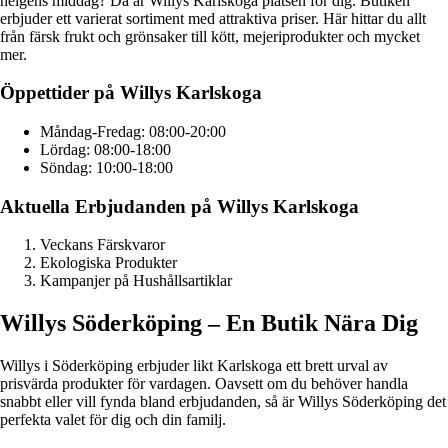
helgens middag? Då är Willys Karlskoga platsen för dig. Butiken
erbjuder ett varierat sortiment med attraktiva priser. Här hittar du allt
från färsk frukt och grönsaker till kött, mejeriprodukter och mycket
mer.
Öppettider på Willys Karlskoga
Måndag-Fredag: 08:00-20:00
Lördag: 08:00-18:00
Söndag: 10:00-18:00
Aktuella Erbjudanden på Willys Karlskoga
Veckans Färskvaror
Ekologiska Produkter
Kampanjer på Hushållsartiklar
Willys Söderköping – En Butik Nära Dig
Willys i Söderköping erbjuder likt Karlskoga ett brett urval av
prisvärda produkter för vardagen. Oavsett om du behöver handla
snabbt eller vill fynda bland erbjudanden, så är Willys Söderköping det
perfekta valet för dig och din familj.