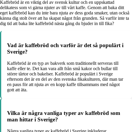
Kaffebröd är en viktig del av svensk kultur och en uppskattad
delikatess som vi gärna njuter av till vårt kaffe. Genom att baka ditt
eget kaffebröd kan du inte bara njuta av dess goda smaker, utan också
känna dig stolt över att ha skapat något från grunden. Så varför inte ta
dig tid att baka lite kaffebröd nästa gång du bjuder in till fika?
Vad är kaffebröd och varför är det så populärt i
Sverige?
Kaffebröd är en typ av bakverk som traditionellt serveras till
kaffe eller te. Det kan vara allt från små kakor och bullar till
större tårtor och bakelser. Kaffebröd är populärt i Sverige
eftersom det är en del av den svenska fikakulturen, där man tar
en paus för att njuta av en kopp kaffe tillsammans med något
gott att äta.
Vilka är några vanliga typer av kaffebröd som
man hittar i Sverige?
Några vanliga typer av kaffebröd i Sverige inkluderar