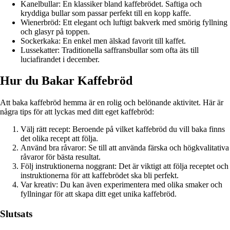
Kanelbullar: En klassiker bland kaffebrödet. Saftiga och
kryddiga bullar som passar perfekt till en kopp kaffe.
Wienerbröd: Ett elegant och luftigt bakverk med smörig fyllning
och glasyr på toppen.
Sockerkaka: En enkel men älskad favorit till kaffet.
Lussekatter: Traditionella saffransbullar som ofta äts till
luciafirandet i december.
Hur du Bakar Kaffebröd
Att baka kaffebröd hemma är en rolig och belönande aktivitet. Här är
några tips för att lyckas med ditt eget kaffebröd:
Välj rätt recept: Beroende på vilket kaffebröd du vill baka finns
det olika recept att följa.
Använd bra råvaror: Se till att använda färska och högkvalitativa
råvaror för bästa resultat.
Följ instruktionerna noggrant: Det är viktigt att följa receptet och
instruktionerna för att kaffebrödet ska bli perfekt.
Var kreativ: Du kan även experimentera med olika smaker och
fyllningar för att skapa ditt eget unika kaffebröd.
Slutsats