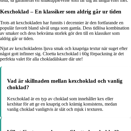
sista, så garanteras en smakupplevelse som får dig att längta efter mer.
Kexchoklad – En klassiker som aldrig går ur tiden
Trots att kexchokladen har funnits i decennier är den fortfarande en
populär favorit bland såväl unga som gamla. Dess tidlösa kombination
av smaker och dess bekväma storlek gör den till en klassiker som
aldrig går ur tiden.
Njut av kexchokladens ljuva smak och knapriga textur när suget efter
något gott infinner sig. Cloetta kexchoklad i 60g förpackning är det
perfekta valet för alla chokladälskare där ute!
Vad är skillnaden mellan kexchoklad och vanlig
choklad?
Kexchoklad är en typ av choklad som innehåller kex eller
kexbitar för att ge en knaprig och krämig konsistens, medan
vanlig choklad vanligtvis är slät och mjuk i texturen.