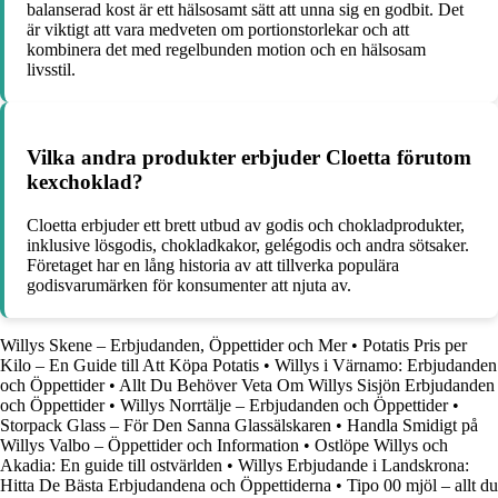
balanserad kost är ett hälsosamt sätt att unna sig en godbit. Det
är viktigt att vara medveten om portionstorlekar och att
kombinera det med regelbunden motion och en hälsosam
livsstil.
Vilka andra produkter erbjuder Cloetta förutom
kexchoklad?
Cloetta erbjuder ett brett utbud av godis och chokladprodukter,
inklusive lösgodis, chokladkakor, gelégodis och andra sötsaker.
Företaget har en lång historia av att tillverka populära
godisvarumärken för konsumenter att njuta av.
Willys Skene – Erbjudanden, Öppettider och Mer
•
Potatis Pris per
Kilo – En Guide till Att Köpa Potatis
•
Willys i Värnamo: Erbjudanden
och Öppettider
•
Allt Du Behöver Veta Om Willys Sisjön Erbjudanden
och Öppettider
•
Willys Norrtälje – Erbjudanden och Öppettider
•
Storpack Glass – För Den Sanna Glassälskaren
•
Handla Smidigt på
Willys Valbo – Öppettider och Information
•
Ostlöpe Willys och
Akadia: En guide till ostvärlden
•
Willys Erbjudande i Landskrona:
Hitta De Bästa Erbjudandena och Öppettiderna
•
Tipo 00 mjöl – allt du