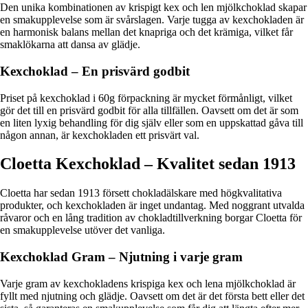
Den unika kombinationen av krispigt kex och len mjölkchoklad skapar
en smakupplevelse som är svårslagen. Varje tugga av kexchokladen är
en harmonisk balans mellan det knapriga och det krämiga, vilket får
smaklökarna att dansa av glädje.
Kexchoklad – En prisvärd godbit
Priset på kexchoklad i 60g förpackning är mycket förmånligt, vilket
gör det till en prisvärd godbit för alla tillfällen. Oavsett om det är som
en liten lyxig behandling för dig själv eller som en uppskattad gåva till
någon annan, är kexchokladen ett prisvärt val.
Cloetta Kexchoklad – Kvalitet sedan 1913
Cloetta har sedan 1913 försett chokladälskare med högkvalitativa
produkter, och kexchokladen är inget undantag. Med noggrant utvalda
råvaror och en lång tradition av chokladtillverkning borgar Cloetta för
en smakupplevelse utöver det vanliga.
Kexchoklad Gram – Njutning i varje gram
Varje gram av kexchokladens krispiga kex och lena mjölkchoklad är
fyllt med njutning och glädje. Oavsett om det är det första bett eller det