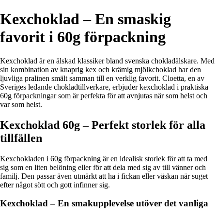
Kexchoklad – En smaskig
favorit i 60g förpackning
Kexchoklad är en älskad klassiker bland svenska chokladälskare. Med
sin kombination av knaprig kex och krämig mjölkchoklad har den
ljuvliga pralinen smält samman till en verklig favorit. Cloetta, en av
Sveriges ledande chokladtillverkare, erbjuder kexchoklad i praktiska
60g förpackningar som är perfekta för att avnjutas när som helst och
var som helst.
Kexchoklad 60g – Perfekt storlek för alla
tillfällen
Kexchokladen i 60g förpackning är en idealisk storlek för att ta med
sig som en liten belöning eller för att dela med sig av till vänner och
familj. Den passar även utmärkt att ha i fickan eller väskan när suget
efter något sött och gott infinner sig.
Kexchoklad – En smakupplevelse utöver det vanliga