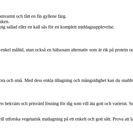
omvarmt och fått en fin gyllene färg.
maken.
ig sallad eller en kall sås för en komplett middagsupplevelse.
enkel måltid, utan också en hälsosam alternativ som är rik på protein och
stora och små. Med dess enkla tillagning och mångsidighet kan du snabbt
n bekväm och prisvärd lösning för dig som vill äta gott och varierat. Se ti
l utforska vegetarisk matlagning på ett enkelt och gott sätt. Prova att