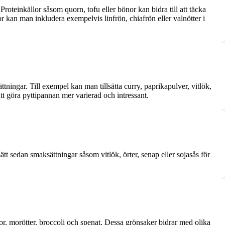
 Proteinkällor såsom quorn, tofu eller bönor kan bidra till att täcka
r kan man inkludera exempelvis linfrön, chiafrön eller valnötter i
ngar. Till exempel kan man tillsätta curry, paprikapulver, vitlök,
 att göra pyttipannan mer varierad och intressant.
tt sedan smaksättningar såsom vitlök, örter, senap eller sojasås för
or, morötter, broccoli och spenat. Dessa grönsaker bidrar med olika