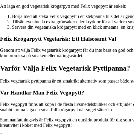
Att laga en god vegetarisk krögarpytt med Felix vegopytt är enkelt:
Börja med att steka Felix vegopytt i en stekpanna tills det är gen
Tillsätt eventuella extra grönsaker eller kryddor för att variera s
Servera din vegetariska krögarpytt med en klick smetana, en krisp
Felix Krögarpytt Vegetarisk: Ett Hälsosamt Val
Genom att välja Felix vegetarisk krögarpytt får du inte bara en god och 
kompromissa på smaken eller näringsvärdet.
Varför Välja Felix Vegetarisk Pyttipanna?
Felix vegetarisk pyttipanna är ett smakrikt alternativ som passar både 
Var Handlar Man Felix Vegopytt?
Felix vegopytt finns att köpa i de flesta livsmedelsbutiker och erbjuder e
snabbt kunna laga en smakfull krögarpytt när suget sätter in.
Sammanfattningsvis är Felix vegopytt en utmärkt produkt för dig som vil
kreativitet i köket med Felix vegopytt!