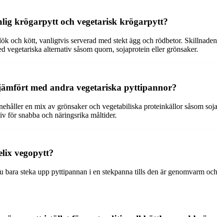
lig krögarpytt och vegetarisk krögarpytt?
, lök och kött, vanligtvis serverad med stekt ägg och rödbetor. Skillnade
med vegetariska alternativ såsom quorn, sojaprotein eller grönsaker.
 jämfört med andra vegetariska pyttipannor?
nnehåller en mix av grönsaker och vegetabiliska proteinkällor såsom soja
tiv för snabba och näringsrika måltider.
lix vegopytt?
u bara steka upp pyttipannan i en stekpanna tills den är genomvarm och 