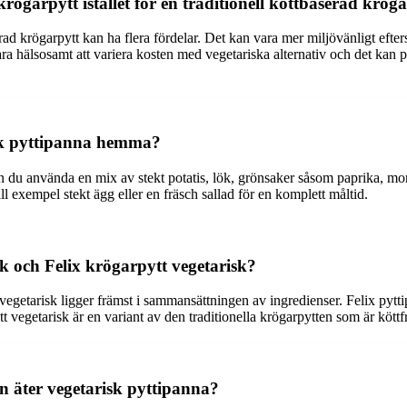
krögarpytt istället för en traditionell köttbaserad krög
aserad krögarpytt kan ha flera fördelar. Det kan vara mer miljövänligt eft
 hälsosamt att variera kosten med vegetariska alternativ och det kan pa
sk pyttipanna hemma?
du använda en mix av stekt potatis, lök, grönsaker såsom paprika, morot
 exempel stekt ägg eller en fräsch sallad för en komplett måltid.
k och Felix krögarpytt vegetarisk?
egetarisk ligger främst i sammansättningen av ingredienser. Felix pytti
vegetarisk är en variant av den traditionella krögarpytten som är köttfri 
n äter vegetarisk pyttipanna?