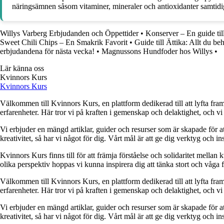
näringsämnen såsom vitaminer, mineraler och antioxidanter samtidigt
Willys Varberg Erbjudanden och Öppettider
•
Konserver – En guide til
Sweet Chili Chips – En Smakrik Favorit
•
Guide till Ättika: Allt du b
erbjudandena för nästa vecka!
•
Magnussons Hundfoder hos Willys
•
Lär känna oss
Kvinnors Kurs
Kvinnors Kurs
Välkommen till Kvinnors Kurs, en plattform dedikerad till att lyfta fram 
erfarenheter. Här tror vi på kraften i gemenskap och delaktighet, och vi
Vi erbjuder en mängd artiklar, guider och resurser som är skapade för at
kreativitet, så har vi något för dig. Vårt mål är att ge dig verktyg och
Kvinnors Kurs finns till för att främja förståelse och solidaritet mellan 
olika perspektiv hoppas vi kunna inspirera dig att tänka stort och våga 
Välkommen till Kvinnors Kurs, en plattform dedikerad till att lyfta fram 
erfarenheter. Här tror vi på kraften i gemenskap och delaktighet, och vi
Vi erbjuder en mängd artiklar, guider och resurser som är skapade för at
kreativitet, så har vi något för dig. Vårt mål är att ge dig verktyg och