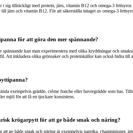
år i sig tillräckligt med protein, järn, vitamin B12 och omega-3 fettsyror.
ill järn och vitamin B12. För att säkerställa intaget av omega-3 fettsyro
ipanna för att göra den mer spännande?
r spännande kan man experimentera med olika kryddningar och smaksättni
ofil. Att inkludera olika grönsaker och proteinkällor kan också bidra till
 pyttipanna?
ända exempelvis grädde, crème fraiche eller havregrädde som bas. Tillsä
er mjöl för att få en tjockare konsistens.
arisk krögarpytt för att ge både smak och näring?
ör att ge både smak och näring är exempelvis paprika, champinjoner, ärt