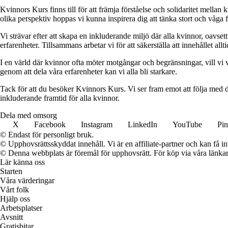
Kvinnors Kurs finns till för att främja förståelse och solidaritet mellan 
olika perspektiv hoppas vi kunna inspirera dig att tänka stort och våga 
Vi strävar efter att skapa en inkluderande miljö där alla kvinnor, oavs
erfarenheter. Tillsammans arbetar vi för att säkerställa att innehållet all
I en värld där kvinnor ofta möter motgångar och begränsningar, vill vi v
genom att dela våra erfarenheter kan vi alla bli starkare.
Tack för att du besöker Kvinnors Kurs. Vi ser fram emot att följa med d
inkluderande framtid för alla kvinnor.
Dela med omsorg
X
Facebook
Instagram
LinkedIn
YouTube
Pin
© Endast för personligt bruk.
© Upphovsrättsskyddat innehåll. Vi är en affiliate-partner och kan få i
© Denna webbplats är föremål för upphovsrätt. För köp via våra länkar 
Lär känna oss
Starten
Våra värderingar
Vårt folk
Hjälp oss
Arbetsplatser
Avsnitt
Gratisbitar