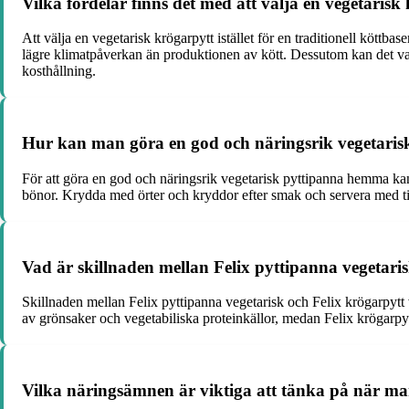
Vilka fördelar finns det med att välja en vegetarisk 
Att välja en vegetarisk krögarpytt istället för en traditionell köttb
lägre klimatpåverkan än produktionen av kött. Dessutom kan det vara
kosthållning.
Hur kan man göra en god och näringsrik vegetari
För att göra en god och näringsrik vegetarisk pyttipanna hemma kan 
bönor. Krydda med örter och kryddor efter smak och servera med till
Vad är skillnaden mellan Felix pyttipanna vegetaris
Skillnaden mellan Felix pyttipanna vegetarisk och Felix krögarpytt v
av grönsaker och vegetabiliska proteinkällor, medan Felix krögarpytt 
Vilka näringsämnen är viktiga att tänka på när ma