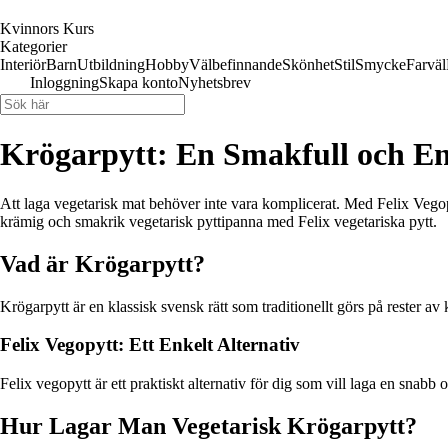
Kvinnors Kurs
Kategorier
Interiör
Barn
Utbildning
Hobby
Välbefinnande
Skönhet
Stil
Smycke
Farväl
Inloggning
Skapa konto
Nyhetsbrev
Krögarpytt: En Smakfull och En
Att laga vegetarisk mat behöver inte vara komplicerat. Med Felix Vegop
krämig och smakrik vegetarisk pyttipanna med Felix vegetariska pytt.
Vad är Krögarpytt?
Krögarpytt är en klassisk svensk rätt som traditionellt görs på rester av
Felix Vegopytt: Ett Enkelt Alternativ
Felix vegopytt är ett praktiskt alternativ för dig som vill laga en snab
Hur Lagar Man Vegetarisk Krögarpytt?