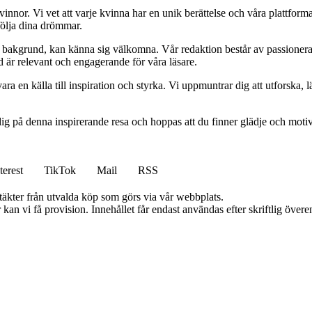
kvinnor. Vi vet att varje kvinna har en unik berättelse och våra plattform
följa dina drömmar.
ett bakgrund, kan känna sig välkomna. Vår redaktion består av passioner
tid är relevant och engagerande för våra läsare.
ara en källa till inspiration och styrka. Vi uppmuntrar dig att utforska
ig på denna inspirerande resa och hoppas att du finner glädje och motiv
terest
TikTok
Mail
RSS
ntäkter från utvalda köp som görs via vår webbplats.
kan vi få provision. Innehållet får endast användas efter skriftlig öve