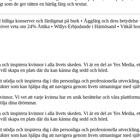
 som de ger rätten en härlig färg och textur.
l billiga konserver och färdigmat på burk
•
Äggfärg och dess betydelse
ehöver veta om 24% Ättika
•
Willys Erbjudande i Härnösand
•
Vitkål hos
och inspirera kvinnor i alla livets skeden. Vi är en del av Yes Media, ett
 vill skapa en plats där du kan känna dig sedd och hörd.
t stödja och inspirera dig i din personliga och professionella utveckling
 insikter som kan hjälpa dig att navigera genom livets utmaningar med sjä
kvinnor. Vi vet att varje kvinna har en unik berättelse och våra plattform
följa dina drömmar.
och inspirera kvinnor i alla livets skeden. Vi är en del av Yes Media, ett
 vill skapa en plats där du kan känna dig sedd och hörd.
t stödja och inspirera dig i din personliga och professionella utveckling
 insikter som kan hjälpa dig att navigera genom livets utmaningar med sjä