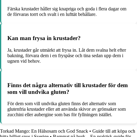
Färska krustader håller sig knapriga och goda i flera dagar om
de förvaras torrt och svalt i en lufttät behållare.
Kan man frysa in krustader?
Ja, krustader går utmärkt att frysa in. Låt dem svalna helt efter
bakning, förvara dem i en fryspåse och tina sedan upp dem i
ugnen vid behov.
Finns det några alternativ till krustader för dem
som vill undvika gluten?
För dem som vill undvika gluten finns det alternativ som
glutenfria krustader eller att använda skivor av grönsaker som
zucchini eller aubergine som bas för fyllningen istället.
Torkad Mango: En Hälsosam och God Snack
•
Guide till att köpa och
hitta billigt snus i Sverige
•
Barnmat på burk – En praktisk guide för