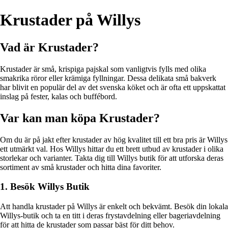
Krustader på Willys
Vad är Krustader?
Krustader är små, krispiga pajskal som vanligtvis fylls med olika
smakrika röror eller krämiga fyllningar. Dessa delikata små bakverk
har blivit en populär del av det svenska köket och är ofta ett uppskattat
inslag på fester, kalas och buffébord.
Var kan man köpa Krustader?
Om du är på jakt efter krustader av hög kvalitet till ett bra pris är Willys
ett utmärkt val. Hos Willys hittar du ett brett utbud av krustader i olika
storlekar och varianter. Takta dig till Willys butik för att utforska deras
sortiment av små krustader och hitta dina favoriter.
1. Besök Willys Butik
Att handla krustader på Willys är enkelt och bekvämt. Besök din lokala
Willys-butik och ta en titt i deras frystavdelning eller bageriavdelning
för att hitta de krustader som passar bäst för ditt behov.