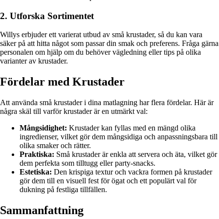
2. Utforska Sortimentet
Willys erbjuder ett varierat utbud av små krustader, så du kan vara
säker på att hitta något som passar din smak och preferens. Fråga gärna
personalen om hjälp om du behöver vägledning eller tips på olika
varianter av krustader.
Fördelar med Krustader
Att använda små krustader i dina matlagning har flera fördelar. Här är
några skäl till varför krustader är en utmärkt val:
Mångsidighet:
Krustader kan fyllas med en mängd olika
ingredienser, vilket gör dem mångsidiga och anpassningsbara till
olika smaker och rätter.
Praktiska:
Små krustader är enkla att servera och äta, vilket gör
dem perfekta som tilltugg eller party-snacks.
Estetiska:
Den krispiga textur och vackra formen på krustader
gör dem till en visuell fest för ögat och ett populärt val för
dukning på festliga tillfällen.
Sammanfattning