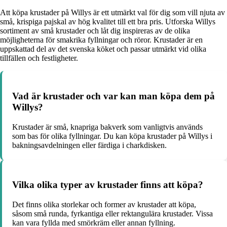
Att köpa krustader på Willys är ett utmärkt val för dig som vill njuta av
små, krispiga pajskal av hög kvalitet till ett bra pris. Utforska Willys
sortiment av små krustader och låt dig inspireras av de olika
möjligheterna för smakrika fyllningar och röror. Krustader är en
uppskattad del av det svenska köket och passar utmärkt vid olika
tillfällen och festligheter.
Vad är krustader och var kan man köpa dem på
Willys?
Krustader är små, knapriga bakverk som vanligtvis används
som bas för olika fyllningar. Du kan köpa krustader på Willys i
bakningsavdelningen eller färdiga i charkdisken.
Vilka olika typer av krustader finns att köpa?
Det finns olika storlekar och former av krustader att köpa,
såsom små runda, fyrkantiga eller rektangulära krustader. Vissa
kan vara fyllda med smörkräm eller annan fyllning.