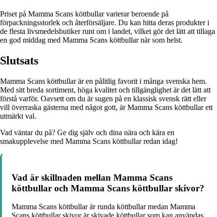
Priset på Mamma Scans köttbullar varierar beroende på
förpackningsstorlek och återförsäljare. Du kan hitta deras produkter i
de flesta livsmedelsbutiker runt om i landet, vilket gör det lätt att tillaga
en god middag med Mamma Scans köttbullar när som helst.
Slutsats
Mamma Scans köttbullar är en pålitlig favorit i många svenska hem.
Med sitt breda sortiment, höga kvalitet och tillgänglighet är det lätt att
förstå varför. Oavsett om du är sugen på en klassisk svensk rätt eller
vill överraska gästerna med något gott, är Mamma Scans köttbullar ett
utmärkt val.
Vad väntar du på? Ge dig själv och dina nära och kära en
smakupplevelse med Mamma Scans köttbullar redan idag!
Vad är skillnaden mellan Mamma Scans
köttbullar och Mamma Scans köttbullar skivor?
Mamma Scans köttbullar är runda köttbullar medan Mamma
Scans köttbullar skivor är skivade köttbullar som kan användas