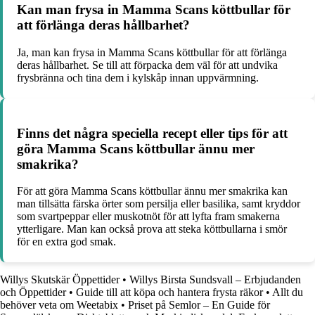
Kan man frysa in Mamma Scans köttbullar för
att förlänga deras hållbarhet?
Ja, man kan frysa in Mamma Scans köttbullar för att förlänga
deras hållbarhet. Se till att förpacka dem väl för att undvika
frysbränna och tina dem i kylskåp innan uppvärmning.
Finns det några speciella recept eller tips för att
göra Mamma Scans köttbullar ännu mer
smakrika?
För att göra Mamma Scans köttbullar ännu mer smakrika kan
man tillsätta färska örter som persilja eller basilika, samt kryddor
som svartpeppar eller muskotnöt för att lyfta fram smakerna
ytterligare. Man kan också prova att steka köttbullarna i smör
för en extra god smak.
Willys Skutskär Öppettider
•
Willys Birsta Sundsvall – Erbjudanden
och Öppettider
•
Guide till att köpa och hantera frysta räkor
•
Allt du
behöver veta om Weetabix
•
Priset på Semlor – En Guide för