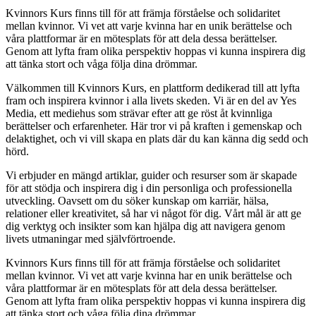
Kvinnors Kurs finns till för att främja förståelse och solidaritet
mellan kvinnor. Vi vet att varje kvinna har en unik berättelse och
våra plattformar är en mötesplats för att dela dessa berättelser.
Genom att lyfta fram olika perspektiv hoppas vi kunna inspirera dig
att tänka stort och våga följa dina drömmar.
Välkommen till Kvinnors Kurs, en plattform dedikerad till att lyfta
fram och inspirera kvinnor i alla livets skeden. Vi är en del av Yes
Media, ett mediehus som strävar efter att ge röst åt kvinnliga
berättelser och erfarenheter. Här tror vi på kraften i gemenskap och
delaktighet, och vi vill skapa en plats där du kan känna dig sedd och
hörd.
Vi erbjuder en mängd artiklar, guider och resurser som är skapade
för att stödja och inspirera dig i din personliga och professionella
utveckling. Oavsett om du söker kunskap om karriär, hälsa,
relationer eller kreativitet, så har vi något för dig. Vårt mål är att ge
dig verktyg och insikter som kan hjälpa dig att navigera genom
livets utmaningar med självförtroende.
Kvinnors Kurs finns till för att främja förståelse och solidaritet
mellan kvinnor. Vi vet att varje kvinna har en unik berättelse och
våra plattformar är en mötesplats för att dela dessa berättelser.
Genom att lyfta fram olika perspektiv hoppas vi kunna inspirera dig
att tänka stort och våga följa dina drömmar.