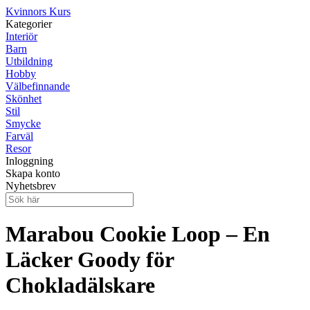
Kvinnors Kurs
Kategorier
Interiör
Barn
Utbildning
Hobby
Välbefinnande
Skönhet
Stil
Smycke
Farväl
Resor
Inloggning
Skapa konto
Nyhetsbrev
Marabou Cookie Loop – En
Läcker Goody för
Chokladälskare