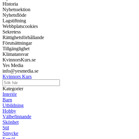
Historia
Nyhetssektion
Nyhetsflöde
Lagstiftning
Webbplatscookies
Sekretess
Rättighetsförhållande
Förutsättningar
Tillgänglighet
Klimatansvar
KvinnorsKurs.se
Yes Media
info@yesmedia.se
Kvinnors Kurs
Kategorier
Interiör
Barn
Utbildning
Hobby
Välbefinnande
Skönhet
Stil
Smycke
Farväl