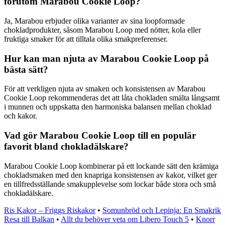
förutom Marabou Cookie Loop?
Ja, Marabou erbjuder olika varianter av sina loopformade
chokladprodukter, såsom Marabou Loop med nötter, kola eller
fruktiga smaker för att tilltala olika smakpreferenser.
Hur kan man njuta av Marabou Cookie Loop på
bästa sätt?
För att verkligen njuta av smaken och konsistensen av Marabou
Cookie Loop rekommenderas det att låta chokladen smälta långsamt
i munnen och uppskatta den harmoniska balansen mellan choklad
och kakor.
Vad gör Marabou Cookie Loop till en populär
favorit bland chokladälskare?
Marabou Cookie Loop kombinerar på ett lockande sätt den krämiga
chokladsmaken med den knapriga konsistensen av kakor, vilket ger
en tillfredsställande smakupplevelse som lockar både stora och små
chokladälskare.
Ris Kakor – Friggs Riskakor
•
Somunbröd och Lepinja: En Smakrik
Resa till Balkan
•
Allt du behöver veta om Libero Touch 5
•
Knorr