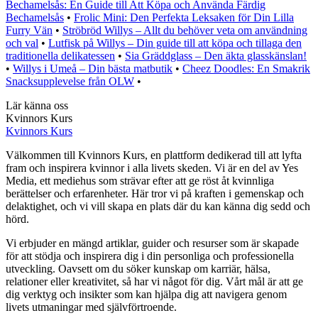
Bechamelsås: En Guide till Att Köpa och Använda Färdig
Bechamelsås
•
Frolic Mini: Den Perfekta Leksaken för Din Lilla
Furry Vän
•
Ströbröd Willys – Allt du behöver veta om användning
och val
•
Lutfisk på Willys – Din guide till att köpa och tillaga den
traditionella delikatessen
•
Sia Gräddglass – Den äkta glasskänslan!
•
Willys i Umeå – Din bästa matbutik
•
Cheez Doodles: En Smakrik
Snacksupplevelse från OLW
•
Lär känna oss
Kvinnors Kurs
Kvinnors Kurs
Välkommen till Kvinnors Kurs, en plattform dedikerad till att lyfta
fram och inspirera kvinnor i alla livets skeden. Vi är en del av Yes
Media, ett mediehus som strävar efter att ge röst åt kvinnliga
berättelser och erfarenheter. Här tror vi på kraften i gemenskap och
delaktighet, och vi vill skapa en plats där du kan känna dig sedd och
hörd.
Vi erbjuder en mängd artiklar, guider och resurser som är skapade
för att stödja och inspirera dig i din personliga och professionella
utveckling. Oavsett om du söker kunskap om karriär, hälsa,
relationer eller kreativitet, så har vi något för dig. Vårt mål är att ge
dig verktyg och insikter som kan hjälpa dig att navigera genom
livets utmaningar med självförtroende.