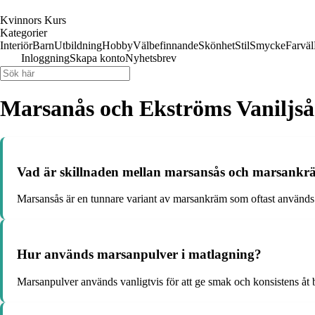
Kvinnors Kurs
Kategorier
Interiör
Barn
Utbildning
Hobby
Välbefinnande
Skönhet
Stil
Smycke
Farväl
Inloggning
Skapa konto
Nyhetsbrev
Marsanås och Ekströms Vaniljsås:
Vad är skillnaden mellan marsansås och marsank
Marsansås är en tunnare variant av marsankräm som oftast används 
Hur används marsanpulver i matlagning?
Marsanpulver används vanligtvis för att ge smak och konsistens åt 