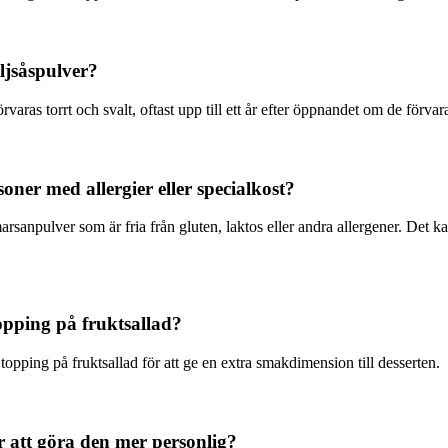
ljsåspulver?
ras torrt och svalt, oftast upp till ett år efter öppnandet om de förvaras
oner med allergier eller specialkost?
 marsanpulver som är fria från gluten, laktos eller andra allergener. Det k
pping på fruktsallad?
pping på fruktsallad för att ge en extra smakdimension till desserten.
 att göra den mer personlig?