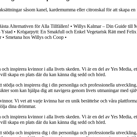
maksättningar såsom kanel, kardemumma eller citronskal för att skapa en 
ästa Alternativen för Alla Tillfällen!
•
Willys Kalmar – Din Guide till 
s Ystad
•
Krögarpytt: En Smakfull och Enkel Vegetarisk Rätt med Felix
r
•
Smetana hos Willys och Coop
•
och inspirera kvinnor i alla livets skeden. Vi är en del av Yes Media, ett
 vill skapa en plats där du kan känna dig sedd och hörd.
t stödja och inspirera dig i din personliga och professionella utveckling
 insikter som kan hjälpa dig att navigera genom livets utmaningar med sjä
kvinnor. Vi vet att varje kvinna har en unik berättelse och våra plattform
följa dina drömmar.
och inspirera kvinnor i alla livets skeden. Vi är en del av Yes Media, ett
 vill skapa en plats där du kan känna dig sedd och hörd.
t stödja och inspirera dig i din personliga och professionella utveckling