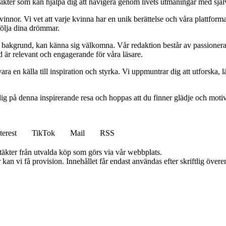
 insikter som kan hjälpa dig att navigera genom livets utmaningar med sjä
kvinnor. Vi vet att varje kvinna har en unik berättelse och våra plattform
följa dina drömmar.
ett bakgrund, kan känna sig välkomna. Vår redaktion består av passioner
tid är relevant och engagerande för våra läsare.
ara en källa till inspiration och styrka. Vi uppmuntrar dig att utforska
ig på denna inspirerande resa och hoppas att du finner glädje och motiv
terest
TikTok
Mail
RSS
ntäkter från utvalda köp som görs via vår webbplats.
kan vi få provision. Innehållet får endast användas efter skriftlig öve