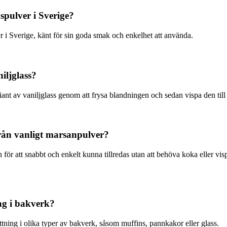
spulver i Sverige?
r i Sverige, känt för sin goda smak och enkelhet att använda.
iljglass?
iant av vaniljglass genom att frysa blandningen och sedan vispa den till
från vanligt marsanpulver?
r att snabbt och enkelt kunna tillredas utan att behöva koka eller visp
g i bakverk?
ning i olika typer av bakverk, såsom muffins, pannkakor eller glass.