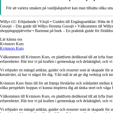
För att variera smaken på vaniljsåspulver kan man tillsätta olika s
Willys i11: Erbjudande i Växjö
•
Guiden till Engångsartiklar: Hitta de B
Gnosjö – Din guide till Willys Hemma Gnosjö
•
Välkommen till Willy
shoppingupplevelse
•
Barnmat på burk – En praktisk guide för föräldra
Lär känna oss
Kvinnors Kurs
Kvinnors Kurs
Välkommen till Kvinnors Kurs, en plattform dedikerad till att lyfta fram 
erfarenheter. Här tror vi på kraften i gemenskap och delaktighet, och vi
Vi erbjuder en mängd artiklar, guider och resurser som är skapade för at
kreativitet, så har vi något för dig. Vårt mål är att ge dig verktyg och
Kvinnors Kurs finns till för att främja förståelse och solidaritet mellan 
olika perspektiv hoppas vi kunna inspirera dig att tänka stort och våga 
Välkommen till Kvinnors Kurs, en plattform dedikerad till att lyfta fram 
erfarenheter. Här tror vi på kraften i gemenskap och delaktighet, och vi
Vi erbjuder en mängd artiklar, guider och resurser som är skapade för at