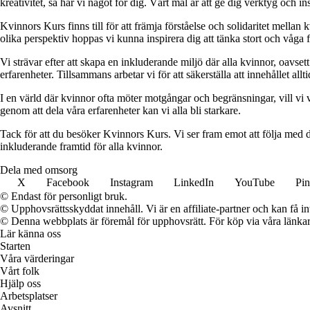
kreativitet, så har vi något för dig. Vårt mål är att ge dig verktyg och
Kvinnors Kurs finns till för att främja förståelse och solidaritet mellan 
olika perspektiv hoppas vi kunna inspirera dig att tänka stort och våga 
Vi strävar efter att skapa en inkluderande miljö där alla kvinnor, oavs
erfarenheter. Tillsammans arbetar vi för att säkerställa att innehållet all
I en värld där kvinnor ofta möter motgångar och begränsningar, vill vi v
genom att dela våra erfarenheter kan vi alla bli starkare.
Tack för att du besöker Kvinnors Kurs. Vi ser fram emot att följa med d
inkluderande framtid för alla kvinnor.
Dela med omsorg
X
Facebook
Instagram
LinkedIn
YouTube
Pin
© Endast för personligt bruk.
© Upphovsrättsskyddat innehåll. Vi är en affiliate-partner och kan få i
© Denna webbplats är föremål för upphovsrätt. För köp via våra länkar 
Lär känna oss
Starten
Våra värderingar
Vårt folk
Hjälp oss
Arbetsplatser
Avsnitt