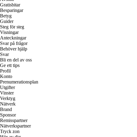
Gratisbitar
Besparingar
Betyg
Guider
Steg för steg
Visningar
Anteckningar
Svar på frågor
Behöver hjälp
Svar
Bli en del av oss
Ge ett tips
Profil
Konto
Prenumerationsplan
Utgifter
Vinster
Verktyg
Nätverk
Brand
Sponsor
Remisspartner
Nätverkspartner
Tryck zon
Hör av dig