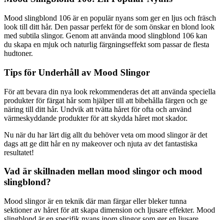
Mood slingblond 106 är en populär nyans som ger en ljus och fräsch
look till ditt hår. Den passar perfekt för de som önskar en blond look
med subtila slingor. Genom att använda mood slingblond 106 kan
du skapa en mjuk och naturlig färgningseffekt som passar de flesta
hudtoner.
Tips för Underhåll av Mood Slingor
För att bevara din nya look rekommenderas det att använda speciella
produkter för färgat hår som hjälper till att bibehålla färgen och ge
näring till ditt hår. Undvik att tvätta håret för ofta och använd
värmeskyddande produkter för att skydda håret mot skador.
Nu när du har lärt dig allt du behöver veta om mood slingor är det
dags att ge ditt hår en ny makeover och njuta av det fantastiska
resultatet!
Vad är skillnaden mellan mood slingor och mood
slingblond?
Mood slingor är en teknik där man färgar eller bleker tunna
sektioner av håret för att skapa dimension och ljusare effekter. Mood
slingblond är en specifik nyans inom slingor som ger en ljusare