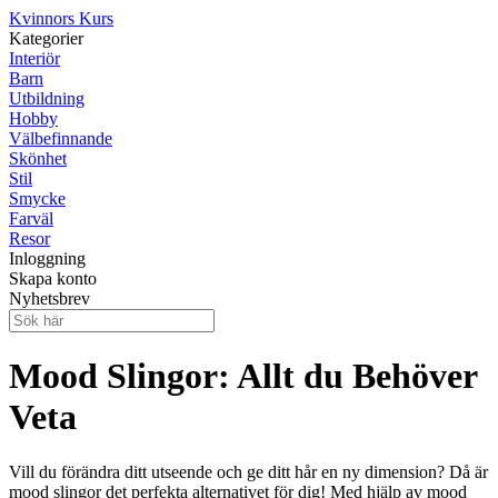
Kvinnors Kurs
Kategorier
Interiör
Barn
Utbildning
Hobby
Välbefinnande
Skönhet
Stil
Smycke
Farväl
Resor
Inloggning
Skapa konto
Nyhetsbrev
Mood Slingor: Allt du Behöver
Veta
Vill du förändra ditt utseende och ge ditt hår en ny dimension? Då är
mood slingor det perfekta alternativet för dig! Med hjälp av mood