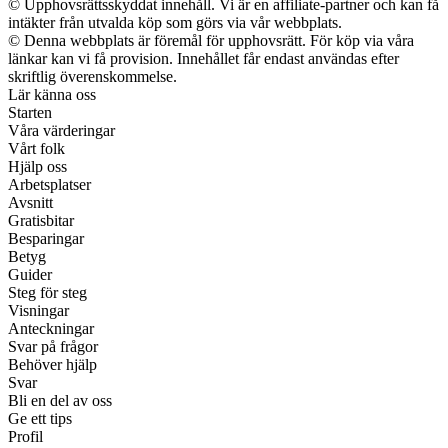
© Upphovsrättsskyddat innehåll. Vi är en affiliate-partner och kan få
intäkter från utvalda köp som görs via vår webbplats.
© Denna webbplats är föremål för upphovsrätt. För köp via våra
länkar kan vi få provision. Innehållet får endast användas efter
skriftlig överenskommelse.
Lär känna oss
Starten
Våra värderingar
Vårt folk
Hjälp oss
Arbetsplatser
Avsnitt
Gratisbitar
Besparingar
Betyg
Guider
Steg för steg
Visningar
Anteckningar
Svar på frågor
Behöver hjälp
Svar
Bli en del av oss
Ge ett tips
Profil