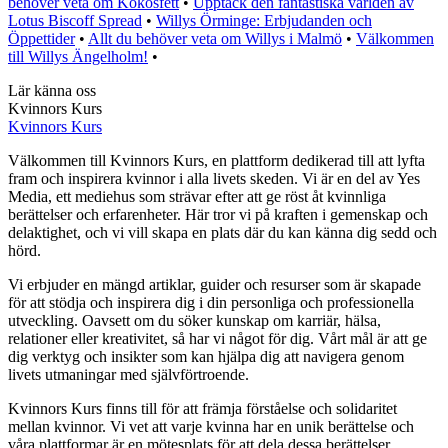
behöver veta om Kokosfett
•
Upptäck den fantastiska världen av
Lotus Biscoff Spread
•
Willys Örminge: Erbjudanden och
Öppettider
•
Allt du behöver veta om Willys i Malmö
•
Välkommen
till Willys Ängelholm!
•
Lär känna oss
Kvinnors Kurs
Kvinnors Kurs
Välkommen till Kvinnors Kurs, en plattform dedikerad till att lyfta
fram och inspirera kvinnor i alla livets skeden. Vi är en del av Yes
Media, ett mediehus som strävar efter att ge röst åt kvinnliga
berättelser och erfarenheter. Här tror vi på kraften i gemenskap och
delaktighet, och vi vill skapa en plats där du kan känna dig sedd och
hörd.
Vi erbjuder en mängd artiklar, guider och resurser som är skapade
för att stödja och inspirera dig i din personliga och professionella
utveckling. Oavsett om du söker kunskap om karriär, hälsa,
relationer eller kreativitet, så har vi något för dig. Vårt mål är att ge
dig verktyg och insikter som kan hjälpa dig att navigera genom
livets utmaningar med självförtroende.
Kvinnors Kurs finns till för att främja förståelse och solidaritet
mellan kvinnor. Vi vet att varje kvinna har en unik berättelse och
våra plattformar är en mötesplats för att dela dessa berättelser.