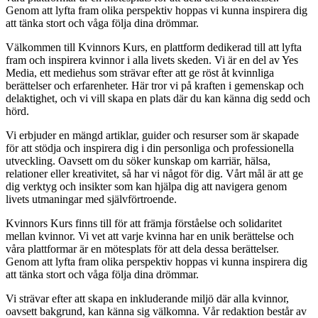
Genom att lyfta fram olika perspektiv hoppas vi kunna inspirera dig
att tänka stort och våga följa dina drömmar.
Välkommen till Kvinnors Kurs, en plattform dedikerad till att lyfta
fram och inspirera kvinnor i alla livets skeden. Vi är en del av Yes
Media, ett mediehus som strävar efter att ge röst åt kvinnliga
berättelser och erfarenheter. Här tror vi på kraften i gemenskap och
delaktighet, och vi vill skapa en plats där du kan känna dig sedd och
hörd.
Vi erbjuder en mängd artiklar, guider och resurser som är skapade
för att stödja och inspirera dig i din personliga och professionella
utveckling. Oavsett om du söker kunskap om karriär, hälsa,
relationer eller kreativitet, så har vi något för dig. Vårt mål är att ge
dig verktyg och insikter som kan hjälpa dig att navigera genom
livets utmaningar med självförtroende.
Kvinnors Kurs finns till för att främja förståelse och solidaritet
mellan kvinnor. Vi vet att varje kvinna har en unik berättelse och
våra plattformar är en mötesplats för att dela dessa berättelser.
Genom att lyfta fram olika perspektiv hoppas vi kunna inspirera dig
att tänka stort och våga följa dina drömmar.
Vi strävar efter att skapa en inkluderande miljö där alla kvinnor,
oavsett bakgrund, kan känna sig välkomna. Vår redaktion består av