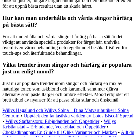
önskad ljushet, tidigare färgbehandlingar och den önskade effekten
för att uppnå bästa resultat utan att skada håret.
Hur kan man underhålla och vårda slingor hårfärg
på bästa sätt?
För att underhålla och vårda slingor hårfärg på bästa sätt är det
viktigt att använda speciella produkter för färgat hår, undvika
överdriven värmebehandling och regelbundet besöka frisören för
touch-ups och återfuktande behandlingar.
Vilka trender inom slingor och hårfärg är populära
just nu enligt mood?
Just nu är populära trender inom slingor och hårfärg en mix av
naturliga toner, som askblond och karamell, samt mer djärva
alternativ som pastellfärger och ombre-effekter. Mood erbjuder ett
brett utbud av nyanser för att passa olika stilar och önskemål.
Willys Hagalund och Willys Solna – Dina Matvarubutiker i Solna
Centrum
•
Upptäck den fantastiska världen av Lotus Biscoff Spread
•
Willys Staffanstorp: Erbjudanden och Öppettider
•
Willys
Kristianstad – Erbjudande, Veckoblad och Öppettider
•
Chokladknappar: En Guide till Olika Varianter och Märken
•
Allt du