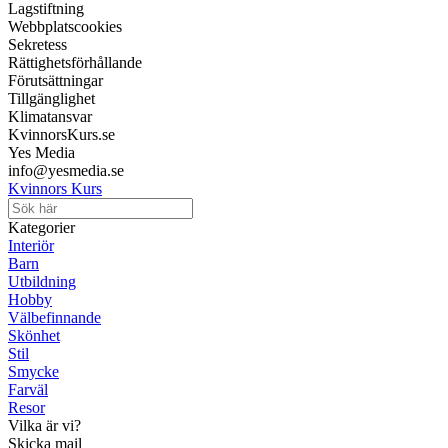
Lagstiftning
Webbplatscookies
Sekretess
Rättighetsförhållande
Förutsättningar
Tillgänglighet
Klimatansvar
KvinnorsKurs.se
Yes Media
info@yesmedia.se
Kvinnors Kurs
Kategorier
Interiör
Barn
Utbildning
Hobby
Välbefinnande
Skönhet
Stil
Smycke
Farväl
Resor
Vilka är vi?
Skicka mail