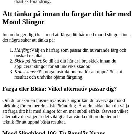
drastisk förändring.
Att tänka på innan du färgar ditt hår med
Mood Slingor
Innan du ger dig i kast med att färga ditt hår med mood slingor finns
det några saker att tänka på:
Hårfärg:
Välj en hårfärg som passar din nuvarande färg och
önskad resultat.
Skick på håret:
Se till att ditt hår är i bra skick innan du
applicerar slingor för att undvika skador.
Konsistens:
Följ noga instruktionerna för att uppnå önskat
resultat och undvika ojämn färgning.
Färga eller Bleka: Vilket alternativ passar dig?
Om du önskar en ljusare nyans av slingor kan du överväga mood
blekning för en mer drastisk förändring. Å andra sidan kan du välja
att färga ditt hår med slingor för en mer subtil effekt. Oavsett vilket
alternativ du väljer är det viktigt att använda rätt produkter och
teknik för att uppnå bästa resultat.
Mood Slingblond 106: En Populär Nyans