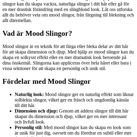
slingor kan du skapa vackra, naturliga slingor i ditt hår eller gå för
en mer drastisk förändring med en slingblond look. Låt oss utforska
allt du behöver veta om mood slingor, från färgning till blekning och
allt däremellan.
Vad är Mood Slingor?
Mood slingor är en teknik för att färga eller bleka delar av ditt hår
för att skapa dimension och djup. Med hjälp av mood slingor kan du
skapa en solkysst effekt eller en mer dramatisk look beroende på
dina önskemål. Slingorna kan appliceras över hela håret eller bara i
vissa sektioner för att skapa en personlig och unik stil.
Fördelar med Mood Slingor
Naturlig look:
Mood slingor ger en naturlig effekt som liknar
solblekta slingor, vilket ger en fräsch och ungdomlig känsla
till ditt hår.
Dimension och djup:
Genom att addera slingor till ditt hår
skapar du dimension och djup, vilket ger en mer intressant
och livfull look.
Personlig stil:
Med mood slingor kan du skapa en look som
är unik för just dig, oavsett om du föredrar en subtil eller mer