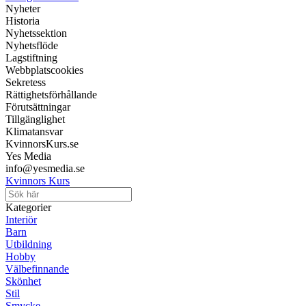
Nyheter
Historia
Nyhetssektion
Nyhetsflöde
Lagstiftning
Webbplatscookies
Sekretess
Rättighetsförhållande
Förutsättningar
Tillgänglighet
Klimatansvar
KvinnorsKurs.se
Yes Media
info@yesmedia.se
Kvinnors Kurs
Kategorier
Interiör
Barn
Utbildning
Hobby
Välbefinnande
Skönhet
Stil
Smycke