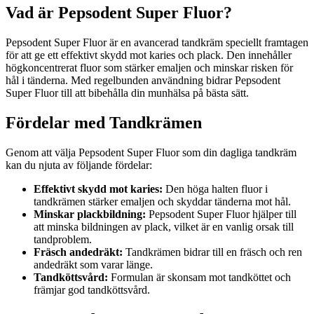
Vad är Pepsodent Super Fluor?
Pepsodent Super Fluor är en avancerad tandkräm speciellt framtagen
för att ge ett effektivt skydd mot karies och plack. Den innehåller
högkoncentrerat fluor som stärker emaljen och minskar risken för
hål i tänderna. Med regelbunden användning bidrar Pepsodent
Super Fluor till att bibehålla din munhälsa på bästa sätt.
Fördelar med Tandkrämen
Genom att välja Pepsodent Super Fluor som din dagliga tandkräm
kan du njuta av följande fördelar:
Effektivt skydd mot karies:
Den höga halten fluor i
tandkrämen stärker emaljen och skyddar tänderna mot hål.
Minskar plackbildning:
Pepsodent Super Fluor hjälper till
att minska bildningen av plack, vilket är en vanlig orsak till
tandproblem.
Fräsch andedräkt:
Tandkrämen bidrar till en fräsch och ren
andedräkt som varar länge.
Tandköttsvård:
Formulan är skonsam mot tandköttet och
främjar god tandköttsvård.