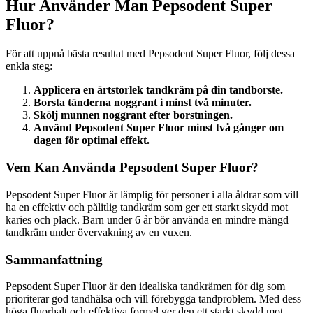
Hur Använder Man Pepsodent Super
Fluor?
För att uppnå bästa resultat med Pepsodent Super Fluor, följ dessa
enkla steg:
Applicera en ärtstorlek tandkräm på din tandborste.
Borsta tänderna noggrant i minst två minuter.
Skölj munnen noggrant efter borstningen.
Använd Pepsodent Super Fluor minst två gånger om
dagen för optimal effekt.
Vem Kan Använda Pepsodent Super Fluor?
Pepsodent Super Fluor är lämplig för personer i alla åldrar som vill
ha en effektiv och pålitlig tandkräm som ger ett starkt skydd mot
karies och plack. Barn under 6 år bör använda en mindre mängd
tandkräm under övervakning av en vuxen.
Sammanfattning
Pepsodent Super Fluor är den idealiska tandkrämen för dig som
prioriterar god tandhälsa och vill förebygga tandproblem. Med dess
höga fluorhalt och effektiva formel ger den ett starkt skydd mot