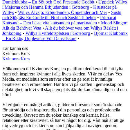
Dumleklubba – En Söt och God Frestande Godbit
•
Upptäck Willys
i Majorna och Hemma Erbjudanden i Göteborg
•
Krustader på
Willys
•
Willys Älvsjö: Erbjudanden, Öppettider och Mer
•
Sushi
och Sjögräs: En Guide till Nori och Sushi Tillbehör
•
Primacat
Kattsand – Den bästa vita kattsanden på marknaden
•
Mood Slingor:
Allt du Behöver Veta
•
Allt du behöver veta om Willys Råslätt i
Jönköping
•
Willys Hvitfeldtsplatsen i Göteborg
•
Björnar Klubbmix
– En Riktig Upplevelse För Dansälskare
•
Lär känna oss
Kvinnors Kurs
Kvinnors Kurs
Välkommen till Kvinnors Kurs, en plattform dedikerad till att lyfta
fram och inspirera kvinnor i alla livets skeden. Vi är en del av Yes
Media, ett mediehus som strävar efter att ge röst åt kvinnliga
berättelser och erfarenheter. Här tror vi på kraften i gemenskap och
delaktighet, och vi vill skapa en plats där du kan känna dig sedd och
hörd.
Vi erbjuder en mängd artiklar, guider och resurser som är skapade
för att stödja och inspirera dig i din personliga och professionella
utveckling. Oavsett om du söker kunskap om karriär, hälsa,
relationer eller kreativitet, så har vi något för dig. Vårt mål är att ge
dig verktyg och insikter som kan hjälpa dig att navigera genom