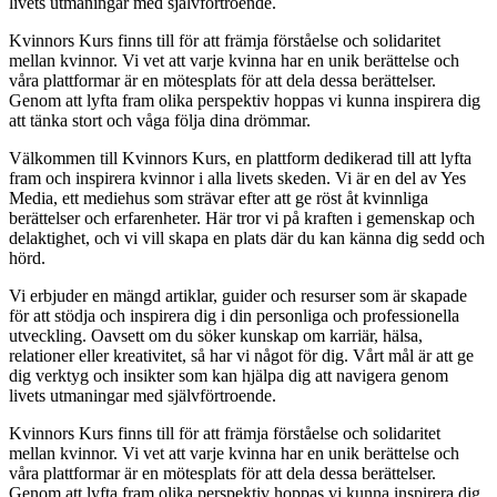
livets utmaningar med självförtroende.
Kvinnors Kurs finns till för att främja förståelse och solidaritet
mellan kvinnor. Vi vet att varje kvinna har en unik berättelse och
våra plattformar är en mötesplats för att dela dessa berättelser.
Genom att lyfta fram olika perspektiv hoppas vi kunna inspirera dig
att tänka stort och våga följa dina drömmar.
Välkommen till Kvinnors Kurs, en plattform dedikerad till att lyfta
fram och inspirera kvinnor i alla livets skeden. Vi är en del av Yes
Media, ett mediehus som strävar efter att ge röst åt kvinnliga
berättelser och erfarenheter. Här tror vi på kraften i gemenskap och
delaktighet, och vi vill skapa en plats där du kan känna dig sedd och
hörd.
Vi erbjuder en mängd artiklar, guider och resurser som är skapade
för att stödja och inspirera dig i din personliga och professionella
utveckling. Oavsett om du söker kunskap om karriär, hälsa,
relationer eller kreativitet, så har vi något för dig. Vårt mål är att ge
dig verktyg och insikter som kan hjälpa dig att navigera genom
livets utmaningar med självförtroende.
Kvinnors Kurs finns till för att främja förståelse och solidaritet
mellan kvinnor. Vi vet att varje kvinna har en unik berättelse och
våra plattformar är en mötesplats för att dela dessa berättelser.
Genom att lyfta fram olika perspektiv hoppas vi kunna inspirera dig