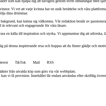
 insikter som kan hjälpa dig att navigera genom livets utmaningar med sjä
kvinnor. Vi vet att varje kvinna har en unik berättelse och våra plattform
följa dina drömmar.
ett bakgrund, kan känna sig välkomna. Vår redaktion består av passioner
tid är relevant och engagerande för våra läsare.
ara en källa till inspiration och styrka. Vi uppmuntrar dig att utforska
ig på denna inspirerande resa och hoppas att du finner glädje och motiv
terest
TikTok
Mail
RSS
ntäkter från utvalda köp som görs via vår webbplats.
kan vi få provision. Innehållet får endast användas efter skriftlig öve