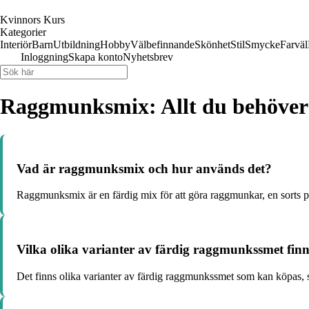
Kvinnors Kurs
Kategorier
Interiör
Barn
Utbildning
Hobby
Välbefinnande
Skönhet
Stil
Smycke
Farväl
Inloggning
Skapa konto
Nyhetsbrev
Raggmunksmix: Allt du behöver
Vad är raggmunksmix och hur används det?
Raggmunksmix är en färdig mix för att göra raggmunkar, en sorts p
Vilka olika varianter av färdig raggmunkssmet fi
Det finns olika varianter av färdig raggmunkssmet som kan köpas