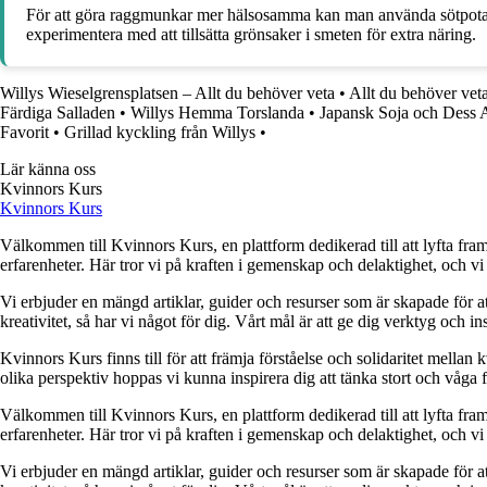
För att göra raggmunkar mer hälsosamma kan man använda sötpotatis is
experimentera med att tillsätta grönsaker i smeten för extra näring.
Willys Wieselgrensplatsen – Allt du behöver veta
•
Allt du behöver ve
Färdiga Salladen
•
Willys Hemma Torslanda
•
Japansk Soja och Dess 
Favorit
•
Grillad kyckling från Willys
•
Lär känna oss
Kvinnors Kurs
Kvinnors Kurs
Välkommen till Kvinnors Kurs, en plattform dedikerad till att lyfta fram 
erfarenheter. Här tror vi på kraften i gemenskap och delaktighet, och vi
Vi erbjuder en mängd artiklar, guider och resurser som är skapade för at
kreativitet, så har vi något för dig. Vårt mål är att ge dig verktyg och
Kvinnors Kurs finns till för att främja förståelse och solidaritet mellan 
olika perspektiv hoppas vi kunna inspirera dig att tänka stort och våga 
Välkommen till Kvinnors Kurs, en plattform dedikerad till att lyfta fram 
erfarenheter. Här tror vi på kraften i gemenskap och delaktighet, och vi
Vi erbjuder en mängd artiklar, guider och resurser som är skapade för at