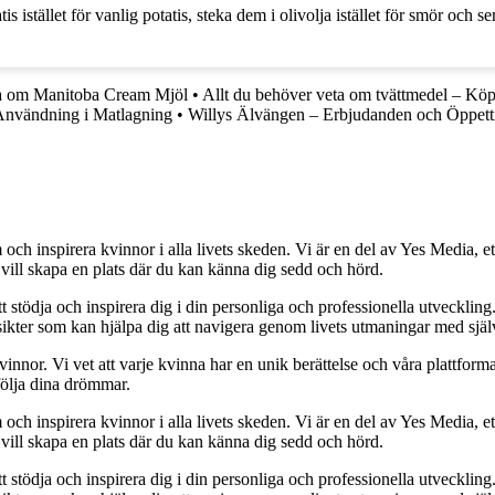
tället för vanlig potatis, steka dem i olivolja istället för smör och se
ta om Manitoba Cream Mjöl
•
Allt du behöver veta om tvättmedel – Köp 
Användning i Matlagning
•
Willys Älvängen – Erbjudanden och Öppett
och inspirera kvinnor i alla livets skeden. Vi är en del av Yes Media, ett
 vill skapa en plats där du kan känna dig sedd och hörd.
t stödja och inspirera dig i din personliga och professionella utveckling
 insikter som kan hjälpa dig att navigera genom livets utmaningar med sjä
kvinnor. Vi vet att varje kvinna har en unik berättelse och våra plattform
följa dina drömmar.
och inspirera kvinnor i alla livets skeden. Vi är en del av Yes Media, ett
 vill skapa en plats där du kan känna dig sedd och hörd.
t stödja och inspirera dig i din personliga och professionella utveckling