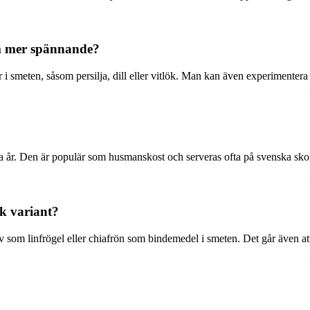
m mer spännande?
r i smeten, såsom persilja, dill eller vitlök. Man kan även experimentera
nga år. Den är populär som husmanskost och serveras ofta på svenska sko
k variant?
 som linfrögel eller chiafrön som bindemedel i smeten. Det går även at