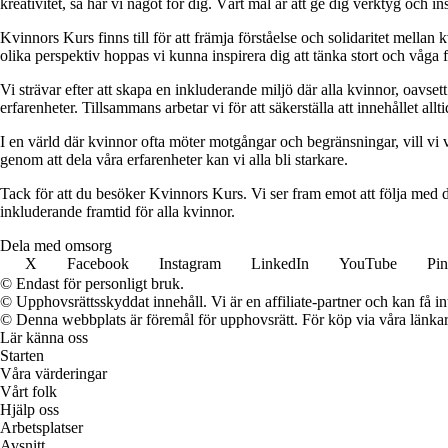
kreativitet, så har vi något för dig. Vårt mål är att ge dig verktyg och
Kvinnors Kurs finns till för att främja förståelse och solidaritet mellan 
olika perspektiv hoppas vi kunna inspirera dig att tänka stort och våga 
Vi strävar efter att skapa en inkluderande miljö där alla kvinnor, oavs
erfarenheter. Tillsammans arbetar vi för att säkerställa att innehållet all
I en värld där kvinnor ofta möter motgångar och begränsningar, vill vi v
genom att dela våra erfarenheter kan vi alla bli starkare.
Tack för att du besöker Kvinnors Kurs. Vi ser fram emot att följa med d
inkluderande framtid för alla kvinnor.
Dela med omsorg
X
Facebook
Instagram
LinkedIn
YouTube
Pin
© Endast för personligt bruk.
© Upphovsrättsskyddat innehåll. Vi är en affiliate-partner och kan få i
© Denna webbplats är föremål för upphovsrätt. För köp via våra länkar 
Lär känna oss
Starten
Våra värderingar
Vårt folk
Hjälp oss
Arbetsplatser
Avsnitt