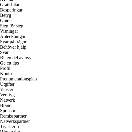
Gratisbitar
Besparingar
Betyg
Guider
Steg för steg
Visningar
Anteckningar
Svar på frågor
Behöver hjälp
Svar
Bli en del av oss
Ge ett tips
Profil
Konto
Prenumerationsplan
Utgifter
Vinster
Verktyg
Nätverk
Brand
Sponsor
Remisspartner
Nätverkspartner
Tryck zon
Hör av dig