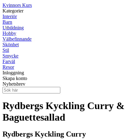
Kvinnors Kurs
Kategorier
Interiör
Barn
Utbildning
Hobby
Välbefinnande
Skönhet
Stil
Smycke
Farväl
Resor
Inloggning
Skapa konto
Nyhetsbrev
Rydbergs Kyckling Curry &
Baguettesallad
Rydbergs Kyckling Curry