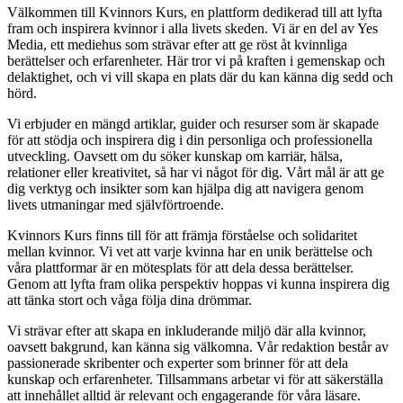
Välkommen till Kvinnors Kurs, en plattform dedikerad till att lyfta
fram och inspirera kvinnor i alla livets skeden. Vi är en del av Yes
Media, ett mediehus som strävar efter att ge röst åt kvinnliga
berättelser och erfarenheter. Här tror vi på kraften i gemenskap och
delaktighet, och vi vill skapa en plats där du kan känna dig sedd och
hörd.
Vi erbjuder en mängd artiklar, guider och resurser som är skapade
för att stödja och inspirera dig i din personliga och professionella
utveckling. Oavsett om du söker kunskap om karriär, hälsa,
relationer eller kreativitet, så har vi något för dig. Vårt mål är att ge
dig verktyg och insikter som kan hjälpa dig att navigera genom
livets utmaningar med självförtroende.
Kvinnors Kurs finns till för att främja förståelse och solidaritet
mellan kvinnor. Vi vet att varje kvinna har en unik berättelse och
våra plattformar är en mötesplats för att dela dessa berättelser.
Genom att lyfta fram olika perspektiv hoppas vi kunna inspirera dig
att tänka stort och våga följa dina drömmar.
Vi strävar efter att skapa en inkluderande miljö där alla kvinnor,
oavsett bakgrund, kan känna sig välkomna. Vår redaktion består av
passionerade skribenter och experter som brinner för att dela
kunskap och erfarenheter. Tillsammans arbetar vi för att säkerställa
att innehållet alltid är relevant och engagerande för våra läsare.