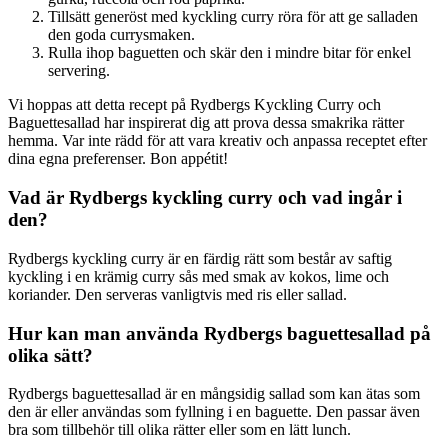
Tillsätt generöst med kyckling curry röra för att ge salladen
den goda currysmaken.
Rulla ihop baguetten och skär den i mindre bitar för enkel
servering.
Vi hoppas att detta recept på Rydbergs Kyckling Curry och
Baguettesallad har inspirerat dig att prova dessa smakrika rätter
hemma. Var inte rädd för att vara kreativ och anpassa receptet efter
dina egna preferenser. Bon appétit!
Vad är Rydbergs kyckling curry och vad ingår i
den?
Rydbergs kyckling curry är en färdig rätt som består av saftig
kyckling i en krämig curry sås med smak av kokos, lime och
koriander. Den serveras vanligtvis med ris eller sallad.
Hur kan man använda Rydbergs baguettesallad på
olika sätt?
Rydbergs baguettesallad är en mångsidig sallad som kan ätas som
den är eller användas som fyllning i en baguette. Den passar även
bra som tillbehör till olika rätter eller som en lätt lunch.