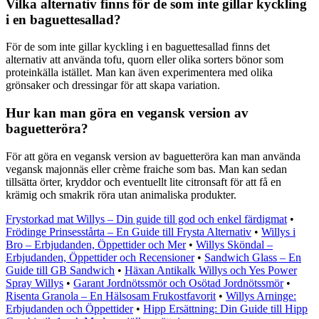
Vilka alternativ finns för de som inte gillar kyckling
i en baguettesallad?
För de som inte gillar kyckling i en baguettesallad finns det
alternativ att använda tofu, quorn eller olika sorters bönor som
proteinkälla istället. Man kan även experimentera med olika
grönsaker och dressingar för att skapa variation.
Hur kan man göra en vegansk version av
baguetteröra?
För att göra en vegansk version av baguetteröra kan man använda
vegansk majonnäs eller crème fraiche som bas. Man kan sedan
tillsätta örter, kryddor och eventuellt lite citronsaft för att få en
krämig och smakrik röra utan animaliska produkter.
Frystorkad mat Willys – Din guide till god och enkel färdigmat
•
Frödinge Prinsesstårta – En Guide till Frysta Alternativ
•
Willys i
Bro – Erbjudanden, Öppettider och Mer
•
Willys Sköndal –
Erbjudanden, Öppettider och Recensioner
•
Sandwich Glass – En
Guide till GB Sandwich
•
Häxan Antikalk Willys och Yes Power
Spray Willys
•
Garant Jordnötssmör och Osötad Jordnötssmör
•
Risenta Granola – En Hälsosam Frukostfavorit
•
Willys Arninge:
Erbjudanden och Öppettider
•
Hipp Ersättning: Din Guide till Hipp