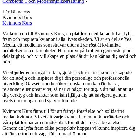
Combiotik 1 och Modersmjölksersättning
•
Lär känna oss
Kvinnors Kurs
Kvinnors Kurs
Välkommen till Kvinnors Kurs, en plattform dedikerad till att lyfta
fram och inspirera kvinnor i alla livets skeden. Vi är en del av Yes
Media, ett mediehus som strävar efter att ge röst åt kvinnliga
berättelser och erfarenheter. Här tror vi på kraften i gemenskap och
delaktighet, och vi vill skapa en plats där du kan känna dig sedd och
hörd.
Vi erbjuder en mängd artiklar, guider och resurser som är skapade
för att stödja och inspirera dig i din personliga och professionella
utveckling. Oavsett om du söker kunskap om karriär, hälsa,
relationer eller kreativitet, så har vi något för dig. Vårt mål är att ge
dig verktyg och insikter som kan hjälpa dig att navigera genom
livets utmaningar med självförtroende.
Kvinnors Kurs finns till för att främja förståelse och solidaritet
mellan kvinnor. Vi vet att varje kvinna har en unik berättelse och
våra plattformar är en mötesplats för att dela dessa berättelser.
Genom att lyfta fram olika perspektiv hoppas vi kunna inspirera dig
att tänka stort och våga följa dina drömmar.