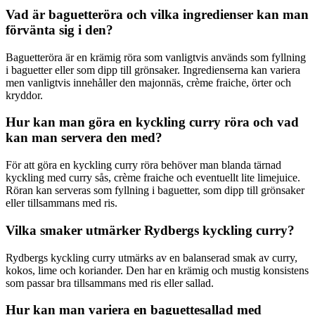
Vad är baguetteröra och vilka ingredienser kan man
förvänta sig i den?
Baguetteröra är en krämig röra som vanligtvis används som fyllning
i baguetter eller som dipp till grönsaker. Ingredienserna kan variera
men vanligtvis innehåller den majonnäs, crème fraiche, örter och
kryddor.
Hur kan man göra en kyckling curry röra och vad
kan man servera den med?
För att göra en kyckling curry röra behöver man blanda tärnad
kyckling med curry sås, crème fraiche och eventuellt lite limejuice.
Röran kan serveras som fyllning i baguetter, som dipp till grönsaker
eller tillsammans med ris.
Vilka smaker utmärker Rydbergs kyckling curry?
Rydbergs kyckling curry utmärks av en balanserad smak av curry,
kokos, lime och koriander. Den har en krämig och mustig konsistens
som passar bra tillsammans med ris eller sallad.
Hur kan man variera en baguettesallad med