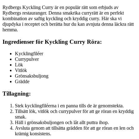
Rydbergs Kyckling Curry är en populär rätt som erbjuds av
Rydbergs restauranger. Denna smakrika curryrätt är en perfekt
kombination av saftig kyckling och kryddig curry. Här ska vi
djupdyka i receptet och berätta hur du kan avnjuta denna läckra rätt
hemma.
Ingredienser för Kyckling Curry Röra:
Kycklingfiléer
Currypulver
Lök
Vitlök
Grönsaksbuljong
Grädde
Tillagning:
Stek kycklingfiléerna i en panna tills de är genomstekta.
Tillsätt lök, vitlök och currypulver för att ge röran en kryddig
smak.
Häll i grönsaksbuljongen och låt allt puttra ihop.
Avsluta genom att tillsätta grädden för att ge röran en len och
krämig konsistens.