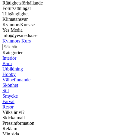
Rättighetsförhållande
Förutsättningar
Tillgänglighet
Klimatansvar
KvinnorsKurs.se
Yes Media
info@yesmedia.se
Kvinnors Kurs
Kategorier
Interiör
Barn
Utbildning
Hobby
Välbefinnande
Skönhet
Stil
Smycke
Farväl
Resor
Vilka är vi?
Skicka mail
Pressinformation
Reklam
Min sida