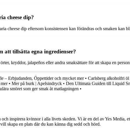
ia cheese dip?
aria cheese dip eftersom konsistensen kan förändras och smaken kan bli
tt tillsätta egna ingredienser?
rter, kryddor, jalapeños eller andra smaksättare för att skapa en person
fle – Erbjudanden, Öppettider och mycket mer
•
Carlsberg alkoholfri ö
 mer
•
Mer på burk | Apelsindryck
•
Den Ultimata Guiden till Liquid
ulära smöret som ger smak åt matlagningen
•
och inspirera kvinnor i alla livets skeden. Vi är en del av Yes Media, ett
 vill skapa en plats där du kan känna dig sedd och hörd.