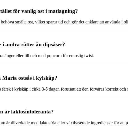
ället för vanlig ost i matlagning?
höva smälta ost, vilket sparar tid och gör det enklare att använda i olik
 andra rätter än dipsåser?
atänger eller till och med popcorn för en ostig twist.
 Maria ostsås i kylskåp?
rsk i kylskåp i cirka 3-5 dagar, förutsatt att den förvaras korrekt och f
om är laktosintoleranta?
som är tillverkade med laktosfria eller växtbaserade ingredienser för att p