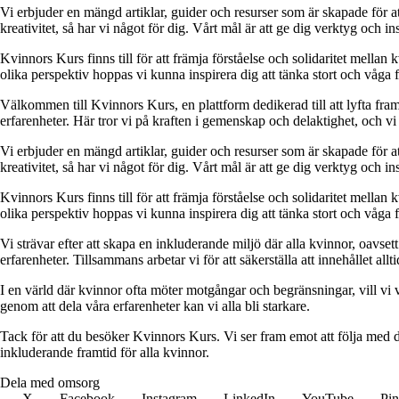
Vi erbjuder en mängd artiklar, guider och resurser som är skapade för at
kreativitet, så har vi något för dig. Vårt mål är att ge dig verktyg och
Kvinnors Kurs finns till för att främja förståelse och solidaritet mellan 
olika perspektiv hoppas vi kunna inspirera dig att tänka stort och våga 
Välkommen till Kvinnors Kurs, en plattform dedikerad till att lyfta fram 
erfarenheter. Här tror vi på kraften i gemenskap och delaktighet, och vi
Vi erbjuder en mängd artiklar, guider och resurser som är skapade för at
kreativitet, så har vi något för dig. Vårt mål är att ge dig verktyg och
Kvinnors Kurs finns till för att främja förståelse och solidaritet mellan 
olika perspektiv hoppas vi kunna inspirera dig att tänka stort och våga 
Vi strävar efter att skapa en inkluderande miljö där alla kvinnor, oavs
erfarenheter. Tillsammans arbetar vi för att säkerställa att innehållet all
I en värld där kvinnor ofta möter motgångar och begränsningar, vill vi v
genom att dela våra erfarenheter kan vi alla bli starkare.
Tack för att du besöker Kvinnors Kurs. Vi ser fram emot att följa med d
inkluderande framtid för alla kvinnor.
Dela med omsorg
X
Facebook
Instagram
LinkedIn
YouTube
Pin