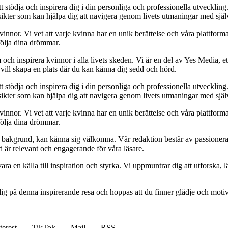
t stödja och inspirera dig i din personliga och professionella utveckling
 insikter som kan hjälpa dig att navigera genom livets utmaningar med sjä
kvinnor. Vi vet att varje kvinna har en unik berättelse och våra plattform
följa dina drömmar.
och inspirera kvinnor i alla livets skeden. Vi är en del av Yes Media, ett
 vill skapa en plats där du kan känna dig sedd och hörd.
t stödja och inspirera dig i din personliga och professionella utveckling
 insikter som kan hjälpa dig att navigera genom livets utmaningar med sjä
kvinnor. Vi vet att varje kvinna har en unik berättelse och våra plattform
följa dina drömmar.
ett bakgrund, kan känna sig välkomna. Vår redaktion består av passioner
tid är relevant och engagerande för våra läsare.
ara en källa till inspiration och styrka. Vi uppmuntrar dig att utforska
ig på denna inspirerande resa och hoppas att du finner glädje och motiv
terest
TikTok
Mail
RSS