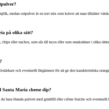
tpulver?
lk, medan ostpulver är en torr mix som kräver att man tillsätter vätska 
a på olika sätt?
ips eller nachos, som sås till tacos eller som smaksättare i olika rätter
?
örstärkare och eventuellt färgämnen för att ge den karakteristiska orang
 Santa Maria cheese dip?
u bara blanda pulvret med gräddfil eller crème fraiche och eventuellt li