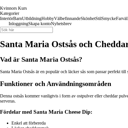
Kvinnors Kurs
Kategorier
Interiör
Barn
Utbildning
Hobby
Välbefinnande
Skönhet
Stil
Smycke
Farväl
Inloggning
Skapa konto
Nyhetsbrev
Santa Maria Ostsås och Chedda
Vad är Santa Maria Ostsås?
Santa Maria Ostsås är en populär och läcker sås som passar perfekt till 
Funktioner och Användningsområden
Denna ostsås kommer vanligtvis i form av ostpulver eller cheddar pulver
serveras.
Fördelar med Santa Maria Cheese Dip:
Enkel att förbereda