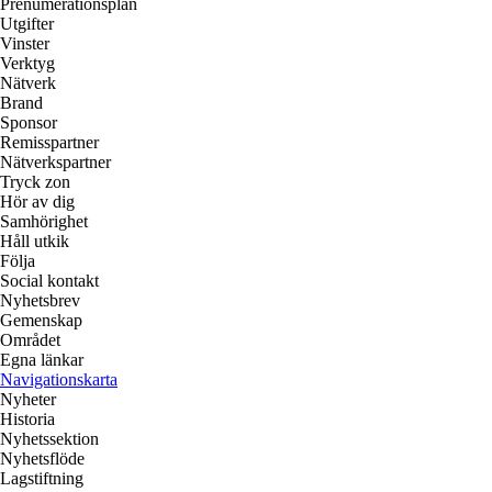
Prenumerationsplan
Utgifter
Vinster
Verktyg
Nätverk
Brand
Sponsor
Remisspartner
Nätverkspartner
Tryck zon
Hör av dig
Samhörighet
Håll utkik
Följa
Social kontakt
Nyhetsbrev
Gemenskap
Området
Egna länkar
Navigationskarta
Nyheter
Historia
Nyhetssektion
Nyhetsflöde
Lagstiftning