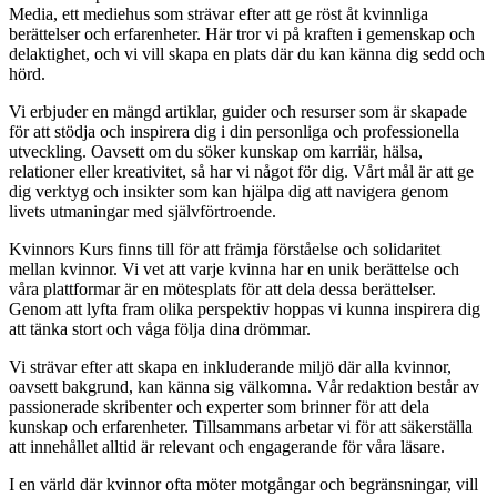
Media, ett mediehus som strävar efter att ge röst åt kvinnliga
berättelser och erfarenheter. Här tror vi på kraften i gemenskap och
delaktighet, och vi vill skapa en plats där du kan känna dig sedd och
hörd.
Vi erbjuder en mängd artiklar, guider och resurser som är skapade
för att stödja och inspirera dig i din personliga och professionella
utveckling. Oavsett om du söker kunskap om karriär, hälsa,
relationer eller kreativitet, så har vi något för dig. Vårt mål är att ge
dig verktyg och insikter som kan hjälpa dig att navigera genom
livets utmaningar med självförtroende.
Kvinnors Kurs finns till för att främja förståelse och solidaritet
mellan kvinnor. Vi vet att varje kvinna har en unik berättelse och
våra plattformar är en mötesplats för att dela dessa berättelser.
Genom att lyfta fram olika perspektiv hoppas vi kunna inspirera dig
att tänka stort och våga följa dina drömmar.
Vi strävar efter att skapa en inkluderande miljö där alla kvinnor,
oavsett bakgrund, kan känna sig välkomna. Vår redaktion består av
passionerade skribenter och experter som brinner för att dela
kunskap och erfarenheter. Tillsammans arbetar vi för att säkerställa
att innehållet alltid är relevant och engagerande för våra läsare.
I en värld där kvinnor ofta möter motgångar och begränsningar, vill