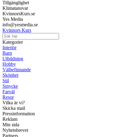
Tillgänglighet
Klimatansvar
KvinnorsKurs.se
Yes Media
info@yesmedia.se
Kvinnors Kurs
Kategorier
Interiör
Barn
Utbildning
Hobby
Välbefinnande
Skönhet
Stil
Smycke
Farväl
Resor
Vilka är vi?
Skicka mail
Pressinformation
Reklam
Min sida
Nyhetsbrevet
Partners