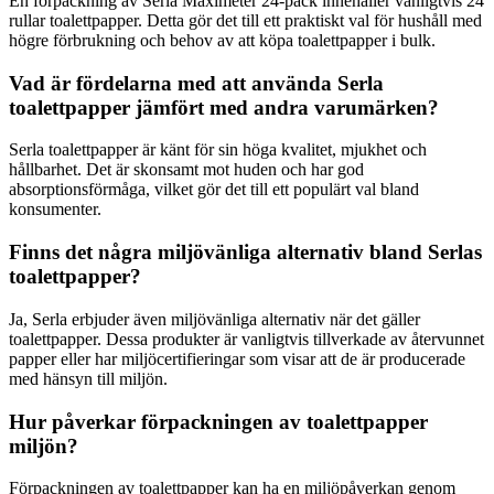
En förpackning av Serla Maximeter 24-pack innehåller vanligtvis 24
rullar toalettpapper. Detta gör det till ett praktiskt val för hushåll med
högre förbrukning och behov av att köpa toalettpapper i bulk.
Vad är fördelarna med att använda Serla
toalettpapper jämfört med andra varumärken?
Serla toalettpapper är känt för sin höga kvalitet, mjukhet och
hållbarhet. Det är skonsamt mot huden och har god
absorptionsförmåga, vilket gör det till ett populärt val bland
konsumenter.
Finns det några miljövänliga alternativ bland Serlas
toalettpapper?
Ja, Serla erbjuder även miljövänliga alternativ när det gäller
toalettpapper. Dessa produkter är vanligtvis tillverkade av återvunnet
papper eller har miljöcertifieringar som visar att de är producerade
med hänsyn till miljön.
Hur påverkar förpackningen av toalettpapper
miljön?
Förpackningen av toalettpapper kan ha en miljöpåverkan genom