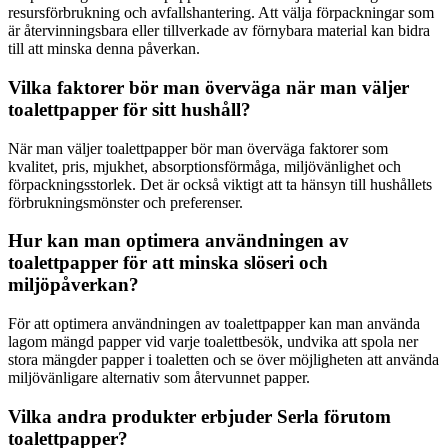
resursförbrukning och avfallshantering. Att välja förpackningar som
är återvinningsbara eller tillverkade av förnybara material kan bidra
till att minska denna påverkan.
Vilka faktorer bör man överväga när man väljer
toalettpapper för sitt hushåll?
När man väljer toalettpapper bör man överväga faktorer som
kvalitet, pris, mjukhet, absorptionsförmåga, miljövänlighet och
förpackningsstorlek. Det är också viktigt att ta hänsyn till hushållets
förbrukningsmönster och preferenser.
Hur kan man optimera användningen av
toalettpapper för att minska slöseri och
miljöpåverkan?
För att optimera användningen av toalettpapper kan man använda
lagom mängd papper vid varje toalettbesök, undvika att spola ner
stora mängder papper i toaletten och se över möjligheten att använda
miljövänligare alternativ som återvunnet papper.
Vilka andra produkter erbjuder Serla förutom
toalettpapper?