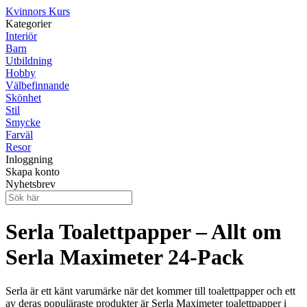
Kvinnors Kurs
Kategorier
Interiör
Barn
Utbildning
Hobby
Välbefinnande
Skönhet
Stil
Smycke
Farväl
Resor
Inloggning
Skapa konto
Nyhetsbrev
Serla Toalettpapper – Allt om
Serla Maximeter 24-Pack
Serla är ett känt varumärke när det kommer till toalettpapper och ett
av deras populäraste produkter är Serla Maximeter toalettpapper i