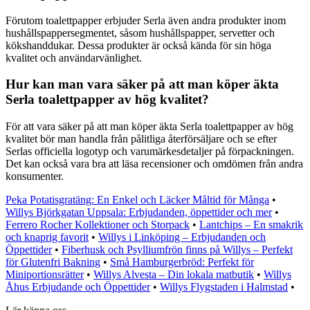
Förutom toalettpapper erbjuder Serla även andra produkter inom
hushållspappersegmentet, såsom hushållspapper, servetter och
kökshanddukar. Dessa produkter är också kända för sin höga
kvalitet och användarvänlighet.
Hur kan man vara säker på att man köper äkta
Serla toalettpapper av hög kvalitet?
För att vara säker på att man köper äkta Serla toalettpapper av hög
kvalitet bör man handla från pålitliga återförsäljare och se efter
Serlas officiella logotyp och varumärkesdetaljer på förpackningen.
Det kan också vara bra att läsa recensioner och omdömen från andra
konsumenter.
Peka Potatisgratäng: En Enkel och Läcker Måltid för Många
•
Willys Björkgatan Uppsala: Erbjudanden, öppettider och mer
•
Ferrero Rocher Kollektioner och Storpack
•
Lantchips – En smakrik
och knaprig favorit
•
Willys i Linköping – Erbjudanden och
Öppettider
•
Fiberhusk och Psylliumfrön finns på Willys – Perfekt
för Glutenfri Bakning
•
Små Hamburgerbröd: Perfekt för
Miniportionsrätter
•
Willys Alvesta – Din lokala matbutik
•
Willys
Åhus Erbjudande och Öppettider
•
Willys Flygstaden i Halmstad
•