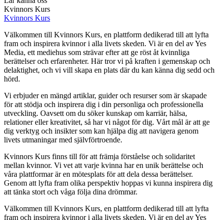
Lär känna oss
Kvinnors Kurs
Kvinnors Kurs
Välkommen till Kvinnors Kurs, en plattform dedikerad till att lyfta
fram och inspirera kvinnor i alla livets skeden. Vi är en del av Yes
Media, ett mediehus som strävar efter att ge röst åt kvinnliga
berättelser och erfarenheter. Här tror vi på kraften i gemenskap och
delaktighet, och vi vill skapa en plats där du kan känna dig sedd och
hörd.
Vi erbjuder en mängd artiklar, guider och resurser som är skapade
för att stödja och inspirera dig i din personliga och professionella
utveckling. Oavsett om du söker kunskap om karriär, hälsa,
relationer eller kreativitet, så har vi något för dig. Vårt mål är att ge
dig verktyg och insikter som kan hjälpa dig att navigera genom
livets utmaningar med självförtroende.
Kvinnors Kurs finns till för att främja förståelse och solidaritet
mellan kvinnor. Vi vet att varje kvinna har en unik berättelse och
våra plattformar är en mötesplats för att dela dessa berättelser.
Genom att lyfta fram olika perspektiv hoppas vi kunna inspirera dig
att tänka stort och våga följa dina drömmar.
Välkommen till Kvinnors Kurs, en plattform dedikerad till att lyfta
fram och inspirera kvinnor i alla livets skeden. Vi är en del av Yes