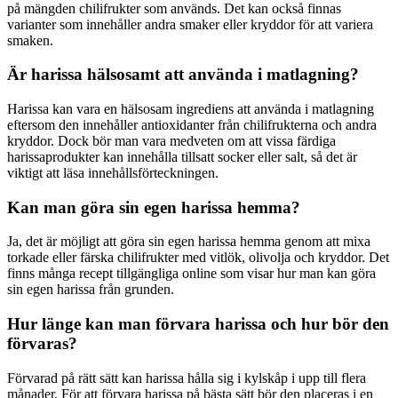
på mängden chilifrukter som används. Det kan också finnas
varianter som innehåller andra smaker eller kryddor för att variera
smaken.
Är harissa hälsosamt att använda i matlagning?
Harissa kan vara en hälsosam ingrediens att använda i matlagning
eftersom den innehåller antioxidanter från chilifrukterna och andra
kryddor. Dock bör man vara medveten om att vissa färdiga
harissaprodukter kan innehålla tillsatt socker eller salt, så det är
viktigt att läsa innehållsförteckningen.
Kan man göra sin egen harissa hemma?
Ja, det är möjligt att göra sin egen harissa hemma genom att mixa
torkade eller färska chilifrukter med vitlök, olivolja och kryddor. Det
finns många recept tillgängliga online som visar hur man kan göra
sin egen harissa från grunden.
Hur länge kan man förvara harissa och hur bör den
förvaras?
Förvarad på rätt sätt kan harissa hålla sig i kylskåp i upp till flera
månader. För att förvara harissa på bästa sätt bör den placeras i en