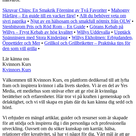
Skruvar Chips: En Smakrik Förening av Två Favoriter
•
Mahogny
Hårfärg – En guide till en vacker färg!
•
Allt du behöver veta om
sivri paprika
•
Njut av en hälsosam och smakfull nötmix från OLW
•
Stenbitsrom Pris och Röd Rom – En Guide
•
Görans Kebab på
Willys – Fryst Kebab av hög kvalitet
•
Willys Uddevalla
•
Upptäck
Spänningen med Stora Kinderägg
•
Willys Ekholmen: Erbjudanden,
Öppettider och Mer
•
Grillkol och Grillbriketter – Praktiska tips för
den som vill grilla
•
Lär känna oss
Kvinnors Kurs
Kvinnors Kurs
Välkommen till Kvinnors Kurs, en plattform dedikerad till att lyfta
fram och inspirera kvinnor i alla livets skeden. Vi är en del av Yes
Media, ett mediehus som strävar efter att ge röst åt kvinnliga
berättelser och erfarenheter. Här tror vi på kraften i gemenskap och
delaktighet, och vi vill skapa en plats där du kan känna dig sedd och
hörd.
Vi erbjuder en mängd artiklar, guider och resurser som är skapade
för att stödja och inspirera dig i din personliga och professionella
utveckling. Oavsett om du söker kunskap om karriär, hälsa,
relationer eller kreativitet, så har vi något för dig. Vårt mål är att ge