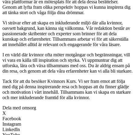
våra plattformar är en mötesplats för att dela dessa berättelser.
Genom att lyfta fram olika perspektiv hoppas vi kunna inspirera dig
att tänka stort och våga följa dina drömmar.
Vi strävar efter att skapa en inkluderande miljö där alla kvinnor,
oavsett bakgrund, kan känna sig välkomna. Vår redaktion består av
passionerade skribenter och experter som brinner för att dela
kunskap och erfarenheter. Tillsammans arbetar vi för att säkerställa
att innehållet alltid är relevant och engagerande för våra läsare.
I en värld där kvinnor ofta möter motgångar och begränsningar, vill
vi vara en källa till inspiration och styrka. Vi uppmuntrar dig att
utforska, lära och växa tillsammans med oss. Du är aldrig ensam på
din resa, och genom att dela våra erfarenheter kan vi alla bli starkare.
Tack för att du besöker Kvinnors Kurs. Vi ser fram emot att följa
med dig på denna inspirerande resa och hoppas att du finner glädje
och motivation i vårt innehåll. Tillsammans kan vi skapa en starkare
och mer inkluderande framtid för alla kvinnor.
Dela med omsorg
X
Facebook
Instagram
LinkedIn
YouTube