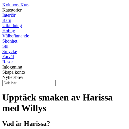
Kvinnors Kurs
Kategorier
Interiör
Barn
Utbildning
Hobby
Välbefinnande
Skönhet
Stil
Smycke
Farväl
Resor
Inloggning
Skapa konto
Nyhetsbrev
Upptäck smaken av Harissa
med Willys
Vad är Harissa?