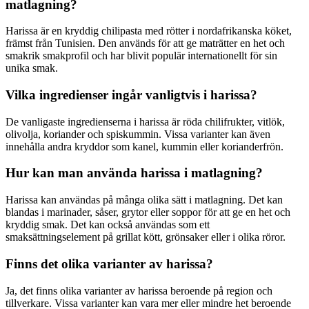
matlagning?
Harissa är en kryddig chilipasta med rötter i nordafrikanska köket,
främst från Tunisien. Den används för att ge maträtter en het och
smakrik smakprofil och har blivit populär internationellt för sin
unika smak.
Vilka ingredienser ingår vanligtvis i harissa?
De vanligaste ingredienserna i harissa är röda chilifrukter, vitlök,
olivolja, koriander och spiskummin. Vissa varianter kan även
innehålla andra kryddor som kanel, kummin eller korianderfrön.
Hur kan man använda harissa i matlagning?
Harissa kan användas på många olika sätt i matlagning. Det kan
blandas i marinader, såser, grytor eller soppor för att ge en het och
kryddig smak. Det kan också användas som ett
smaksättningselement på grillat kött, grönsaker eller i olika röror.
Finns det olika varianter av harissa?
Ja, det finns olika varianter av harissa beroende på region och
tillverkare. Vissa varianter kan vara mer eller mindre het beroende