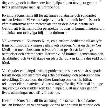
dig verktyg och insikter som kan hjälpa dig att navigera genom
livets utmaningar med självförtroende.
Kvinnors Kurs finns till för att främja förståelse och solidaritet
mellan kvinnor. Vi vet att varje kvinna har en unik berättelse och
våra plattformar är en mötesplats för att dela dessa berättelser.
Genom att lyfta fram olika perspektiv hoppas vi kunna inspirera dig
att tänka stort och våga följa dina drömmar.
Välkommen till Kvinnors Kurs, en plattform dedikerad till att lyfta
fram och inspirera kvinnor i alla livets skeden. Vi är en del av Yes
Media, ett mediehus som strävar efter att ge röst åt kvinnliga
berättelser och erfarenheter. Här tror vi på kraften i gemenskap och
delaktighet, och vi vill skapa en plats där du kan känna dig sedd och
hörd.
Vi erbjuder en mängd artiklar, guider och resurser som är skapade
för att stödja och inspirera dig i din personliga och professionella
utveckling. Oavsett om du söker kunskap om karriär, hälsa,
relationer eller kreativitet, så har vi något för dig. Vårt mål är att ge
dig verktyg och insikter som kan hjälpa dig att navigera genom
livets utmaningar med självförtroende.
Kvinnors Kurs finns till för att främja förståelse och solidaritet
mellan kvinnor. Vi vet att varje kvinna har en unik berättelse och