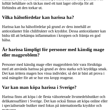
lufttät behållare och täckas med ett tunt lager olivolja för att
förhindra att den torkar ut.
Vilka hälsofördelar kan harissa ha?
Harissa kan ha hälsofördelar på grund av dess innehåll av
antioxidanter från chilifrukter och kryddor. Dessa antioxidanter kan
bidra till att bekämpa inflammation i kroppen och främja en god
hälsa.
Är harissa lämpligt för personer med känslig mage
eller magproblem?
Personer med känslig mage eller magproblem bör vara försiktiga
med att använda harissa på grund av dess starka och kryddiga smak.
Det kan irritera magen hos vissa individer, så det är bäst att prova i
små mängder för att se hur ens kropp reagerar.
Var kan man köpa harissa i Sverige?
Harissa finns att köpa i de flesta välsorterade livsmedelsbutiker och
delikatessaffärer i Sverige. Det kan också finnas att köpa online eller
i specialiserade butiker med fokus på internationella kryddor och
matvaror.