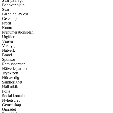
Svar på frågor
Behöver hjälp
Svar
Bli en del av oss
Ge ett tips
Profil
Konto
Prenumerationsplan
Utgifter
Vinster
Verktyg
Nätverk
Brand
Sponsor
Remisspartner
Nätverkspartner
Tryck zon
Hör av dig
Samhörighet
Håll utkik
Följa
Social kontakt
Nyhetsbrev
Gemenskap
Området