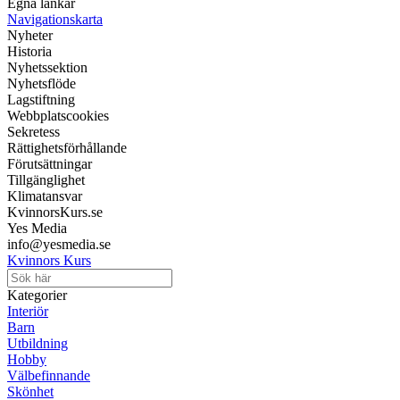
Egna länkar
Navigationskarta
Nyheter
Historia
Nyhetssektion
Nyhetsflöde
Lagstiftning
Webbplatscookies
Sekretess
Rättighetsförhållande
Förutsättningar
Tillgänglighet
Klimatansvar
KvinnorsKurs.se
Yes Media
info@yesmedia.se
Kvinnors Kurs
Kategorier
Interiör
Barn
Utbildning
Hobby
Välbefinnande
Skönhet