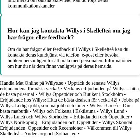
informerad om sådana aktiviteter kan du följa deras
kommunikationskanaler.
Hur kan jag kontakta Willys i Skellefteå om jag
har frågor eller feedback?
Om du har frågor eller feedback till Willys i Skellefteå kan du
kontakta deras kundtjänst via telefon, e-post eller besöka
butiken personligen för att prata med personalen. Informationen
om hur du når dem finns vanligtvis på deras hemsida.
Handla Mat Online på Willys.se
•
Upptäck de senaste Willys
erbjudandena för nästa vecka!
•
Veckans erbjudanden på Willys – hitta
de bästa priserna!
•
Willys Öppettider och Butiker i Stockholm
•
Erbjudande hos Willys: Hitta de bästa dealsen för vecka 42!
•
Jobba på
Willys: Lediga jobb, sommarjobb och löner
•
Willys i Umeå – Din
bästa matbutik
•
Willys och Folkesta i Eskilstuna
•
Willys Lund
•
Willys Luleå och Willys Storheden – Erbjudanden och Öppettider
•
Willys Norrköping – Erbjudanden och Öppettider
•
Willys Sköndal –
Erbjudanden, Öppettider och Recensioner
•
Välkommen till Willys
Skellefteå – Anderstorp och Solbacken
•