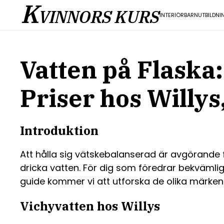
K
VINNORS KURS
INTERIÖR
BARN
UTBILDNI
Vatten på Flaska:
Priser hos Willys
Introduktion
Att hålla sig vätskebalanserad är avgörande f
dricka vatten. För dig som föredrar bekvämligh
guide kommer vi att utforska de olika märkena 
Vichyvatten hos Willys