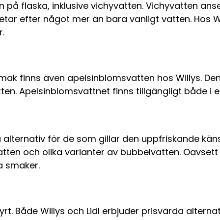
ten på flaska, inklusive vichyvatten. Vichyvatten 
letar efter något mer än bara vanligt vatten. Hos Wi
r.
ak finns även apelsinblomsvatten hos Willys. Den
vatten. Apelsinblomsvattnet finns tillgängligt både i 
lternativ för de som gillar den uppfriskande känsl
 vatten och olika varianter av bubbelvatten. Oavsett
la smaker.
t. Både Willys och Lidl erbjuder prisvärda alternativ