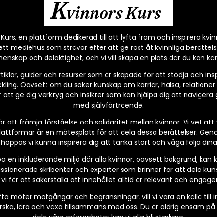
K
vinnors Kurs
urs, en plattform dedikerad till att lyfta fram och inspirera kvinno
ett mediehus som strävar efter att ge röst åt kvinnliga berättel
emenskap och delaktighet, och vi vill skapa en plats där du kan k
iklar, guider och resurser som är skapade för att stödja och inspi
ling. Oavsett om du söker kunskap om karriär, hälsa, relationer el
är att ge dig verktyg och insikter som kan hjälpa dig att naviger
med självförtroende.
 för att främja förståelse och solidaritet mellan kvinnor. Vi vet att
lattformar är en mötesplats för att dela dessa berättelser. Geno
 hoppas vi kunna inspirera dig att tänka stort och våga följa di
apa en inkluderande miljö där alla kvinnor, oavsett bakgrund, kan
ssionerade skribenter och experter som brinner för att dela ku
i för att säkerställa att innehållet alltid är relevant och engage
fta möter motgångar och begränsningar, vill vi vara en källa till i
rska, lära och växa tillsammans med oss. Du är aldrig ensam på