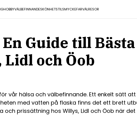
NG
HOBBY
VÄLBEFINNANDE
SKÖNHET
STIL
SMYCKE
FARVÄL
RESOR
 En Guide till Bäs
, Lidl och Öob
ör vår hälsa och välbefinnande. Ett enkelt sätt at
eten med vatten på flaska finns det ett brett utbu
och prissättning hos Willys, Lidl och Öob när det 