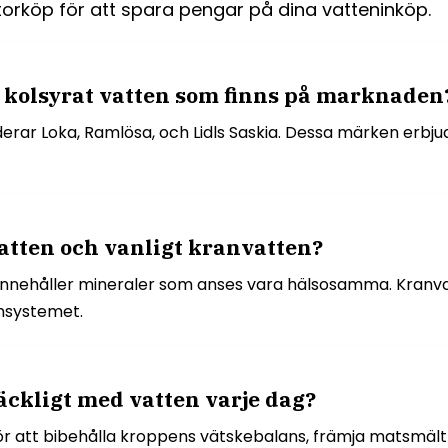
orköp för att spara pengar på dina vatteninköp.
 kolsyrat vatten som finns på marknaden
erar Loka, Ramlösa, och Lidls Saskia. Dessa märken erbju
atten och vanligt kranvatten?
 innehåller mineraler som anses vara hälsosamma. Kranv
ensystemet.
lräckligt med vatten varje dag?
för att bibehålla kroppens vätskebalans, främja matsmält