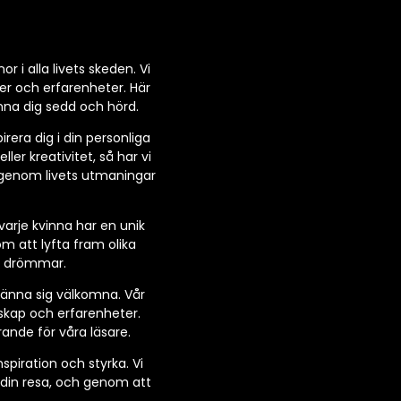
r i alla livets skeden. Vi
ser och erfarenheter. Här
änna dig sedd och hörd.
rera dig i din personliga
ler kreativitet, så har vi
a genom livets utmaningar
 varje kvinna har en unik
m att lyfta fram olika
na drömmar.
 känna sig välkomna. Vår
nskap och erfarenheter.
rande för våra läsare.
nspiration och styrka. Vi
 din resa, och genom att