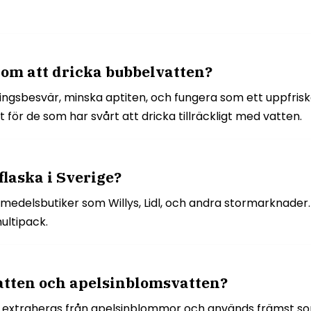
nom att dricka bubbelvatten?
ingsbesvär, minska aptiten, och fungera som ett uppfriska
 för de som har svårt att dricka tillräckligt med vatten.
flaska i Sverige?
ivsmedelsbutiker som Willys, Lidl, och andra stormarknader
ultipack.
vatten och apelsinblomsvatten?
 extraheras från apelsinblommor och används främst so