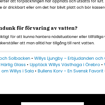
 efter att förpackningen har öppnats och utsatts för luf
r drickbart eller om det har blivit platt och bör kasser
endunk för förvaring av vatten?
ktigt för att kunna hantera nödsituationer eller tillfällig
ställer att man alltid har tillgång till rent vatten.
p och Solbacken
•
Willys Ljungby – Erbjudanden och
 Härlig Glass
•
Upptäck Willys Västhaga i Örebro
•
 om Willys i Sala
•
Bullens Korv – En Svensk Favorit