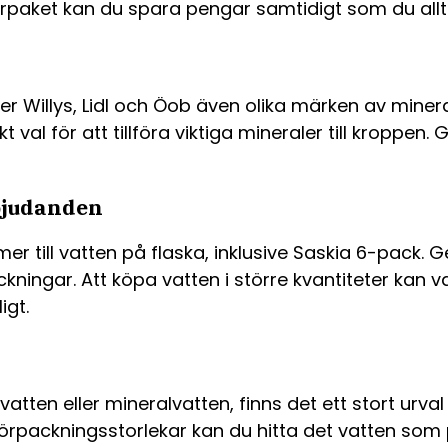
rpaket kan du spara pengar samtidigt som du alltid
r Willys, Lidl och Öob även olika märken av minera
al för att tillföra viktiga mineraler till kroppen
rbjudanden
mer till vatten på flaska, inklusive Saskia 6-pack.
ackningar. Att köpa vatten i större kvantiteter kan 
igt.
tten eller mineralvatten, finns det ett stort urval a
rpackningsstorlekar kan du hitta det vatten som 