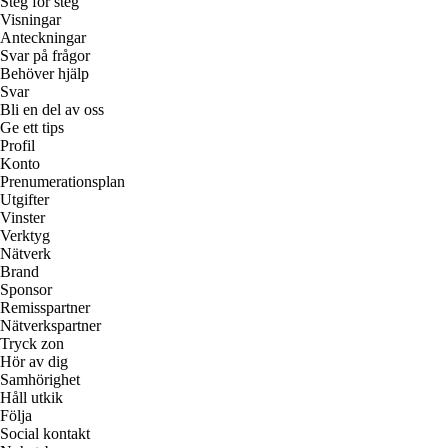
Steg för steg
Visningar
Anteckningar
Svar på frågor
Behöver hjälp
Svar
Bli en del av oss
Ge ett tips
Profil
Konto
Prenumerationsplan
Utgifter
Vinster
Verktyg
Nätverk
Brand
Sponsor
Remisspartner
Nätverkspartner
Tryck zon
Hör av dig
Samhörighet
Håll utkik
Följa
Social kontakt