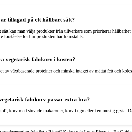
r tillagad på ett hållbart sätt?
bart sätt kan man välja produkter från tillverkare som prioriterar hållbar
 förståelse för hur produkten har framställts.
ra vegetarisk falukorv i kosten?
aget av växtbaserade proteiner och minska intaget av mättat fett och kole
 vegetarisk falukorv passar extra bra?
noff, korv med stuvade makaroner, korv i ugn eller i en mustig gryta. Des
n smaksensation från öst
•
Biscoff Kakor och Lotus Biscuit – En Guide 