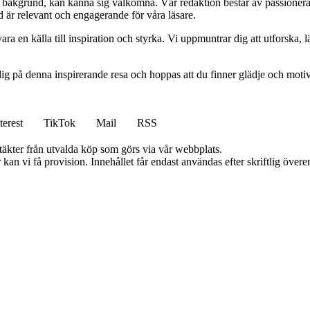
ett bakgrund, kan känna sig välkomna. Vår redaktion består av passioner
tid är relevant och engagerande för våra läsare.
ara en källa till inspiration och styrka. Vi uppmuntrar dig att utforska
ig på denna inspirerande resa och hoppas att du finner glädje och motiv
terest
TikTok
Mail
RSS
ntäkter från utvalda köp som görs via vår webbplats.
kan vi få provision. Innehållet får endast användas efter skriftlig öve