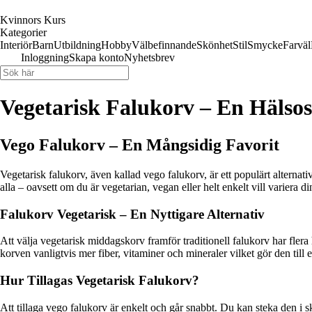
Kvinnors Kurs
Kategorier
Interiör
Barn
Utbildning
Hobby
Välbefinnande
Skönhet
Stil
Smycke
Farväl
Inloggning
Skapa konto
Nyhetsbrev
Vegetarisk Falukorv – En Häls
Vego Falukorv – En Mångsidig Favorit
Vegetarisk falukorv, även kallad vego falukorv, är ett populärt alterna
alla – oavsett om du är vegetarian, vegan eller helt enkelt vill variera di
Falukorv Vegetarisk – En Nyttigare Alternativ
Att välja vegetarisk middagskorv framför traditionell falukorv har flera 
korven vanligtvis mer fiber, vitaminer och mineraler vilket gör den till et
Hur Tillagas Vegetarisk Falukorv?
Att tillaga vego falukorv är enkelt och går snabbt. Du kan steka den i sk