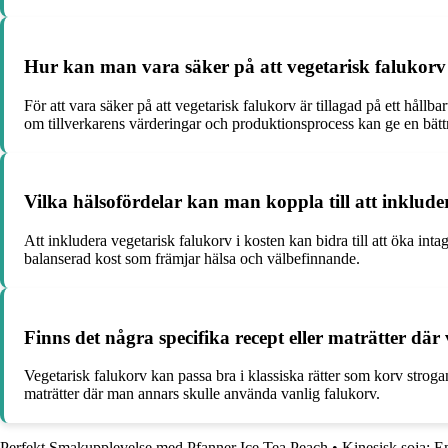
Hur kan man vara säker på att vegetarisk falukorv ä
För att vara säker på att vegetarisk falukorv är tillagad på ett håll
om tillverkarens värderingar och produktionsprocess kan ge en bättre
Vilka hälsofördelar kan man koppla till att inklude
Att inkludera vegetarisk falukorv i kosten kan bidra till att öka int
balanserad kost som främjar hälsa och välbefinnande.
Finns det några specifika recept eller maträtter där
Vegetarisk falukorv kan passa bra i klassiska rätter som korv stroga
maträtter där man annars skulle använda vanlig falukorv.
Perfekt Smakupplevelse med Pfanner Ice Tea Peach
•
Kinesisk soja: E