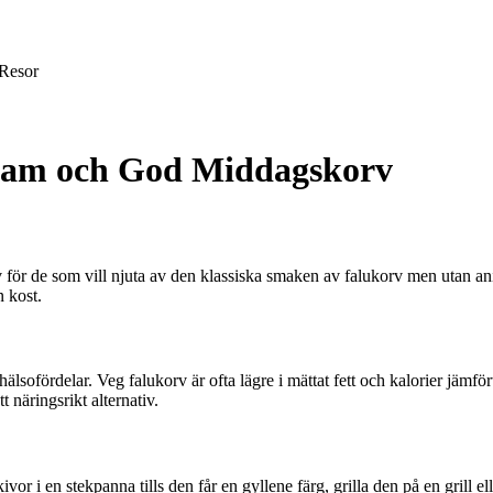
Resor
osam och God Middagskorv
tiv för de som vill njuta av den klassiska smaken av falukorv men utan 
n kost.
hälsofördelar. Veg falukorv är ofta lägre i mättat fett och kalorier jämf
t näringsrikt alternativ.
ivor i en stekpanna tills den får en gyllene färg, grilla den på en grill 