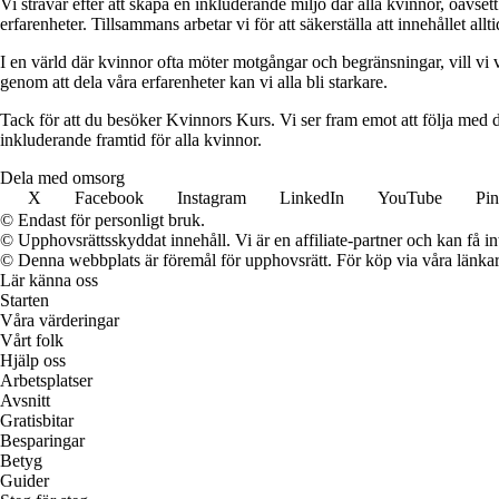
Vi strävar efter att skapa en inkluderande miljö där alla kvinnor, oavs
erfarenheter. Tillsammans arbetar vi för att säkerställa att innehållet all
I en värld där kvinnor ofta möter motgångar och begränsningar, vill vi v
genom att dela våra erfarenheter kan vi alla bli starkare.
Tack för att du besöker Kvinnors Kurs. Vi ser fram emot att följa med d
inkluderande framtid för alla kvinnor.
Dela med omsorg
X
Facebook
Instagram
LinkedIn
YouTube
Pin
© Endast för personligt bruk.
© Upphovsrättsskyddat innehåll. Vi är en affiliate-partner och kan få i
© Denna webbplats är föremål för upphovsrätt. För köp via våra länkar 
Lär känna oss
Starten
Våra värderingar
Vårt folk
Hjälp oss
Arbetsplatser
Avsnitt
Gratisbitar
Besparingar
Betyg
Guider