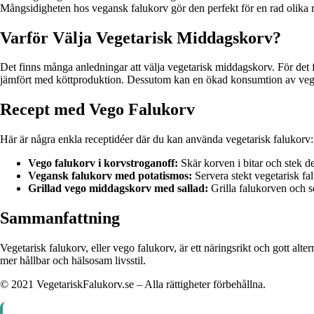
Mångsidigheten hos vegansk falukorv gör den perfekt för en rad olika rä
Varför Välja Vegetarisk Middagskorv?
Det finns många anledningar att välja vegetarisk middagskorv. För det fö
jämfört med köttproduktion. Dessutom kan en ökad konsumtion av vegetar
Recept med Vego Falukorv
Här är några enkla receptidéer där du kan använda vegetarisk falukorv:
Vego falukorv i korvstroganoff:
Skär korven i bitar och stek d
Vegansk falukorv med potatismos:
Servera stekt vegetarisk fa
Grillad vego middagskorv med sallad:
Grilla falukorven och se
Sammanfattning
Vegetarisk falukorv, eller vego falukorv, är ett näringsrikt och gott alte
mer hållbar och hälsosam livsstil.
© 2021 VegetariskFalukorv.se – Alla rättigheter förbehållna.