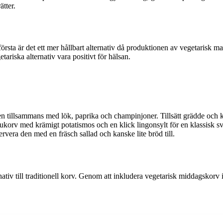
tter.
rsta är det ett mer hållbart alternativ då produktionen av vegetarisk ma
iska alternativ vara positivt för hälsan.
en tillsammans med lök, paprika och champinjoner. Tillsätt grädde och
lukorv med krämigt potatismos och en klick lingonsylt för en klassisk s
rvera den med en fräsch sallad och kanske lite bröd till.
rnativ till traditionell korv. Genom att inkludera vegetarisk middagskorv 