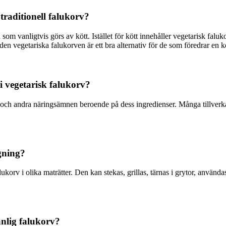
traditionell falukorv?
som vanligtvis görs av kött. Istället för kött innehåller vegetarisk faluk
 vegetariska falukorven är ett bra alternativ för de som föredrar en köt
i vegetarisk falukorv?
2 och andra näringsämnen beroende på dess ingredienser. Många tillverkare
gning?
korv i olika maträtter. Den kan stekas, grillas, tärnas i grytor, använda
anlig falukorv?