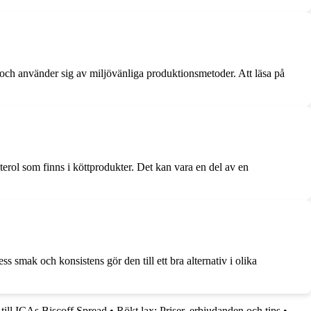
het och använder sig av miljövänliga produktionsmetoder. Att läsa på
sterol som finns i köttprodukter. Det kan vara en del av en
s smak och konsistens gör den till ett bra alternativ i olika
till ICAs Biscoff Spread
•
Rökt lax: Priser, erbjudanden och tips
•