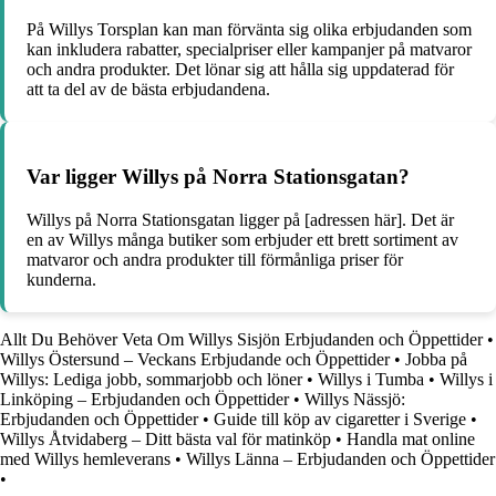
På Willys Torsplan kan man förvänta sig olika erbjudanden som
kan inkludera rabatter, specialpriser eller kampanjer på matvaror
och andra produkter. Det lönar sig att hålla sig uppdaterad för
att ta del av de bästa erbjudandena.
Var ligger Willys på Norra Stationsgatan?
Willys på Norra Stationsgatan ligger på [adressen här]. Det är
en av Willys många butiker som erbjuder ett brett sortiment av
matvaror och andra produkter till förmånliga priser för
kunderna.
Allt Du Behöver Veta Om Willys Sisjön Erbjudanden och Öppettider
•
Willys Östersund – Veckans Erbjudande och Öppettider
•
Jobba på
Willys: Lediga jobb, sommarjobb och löner
•
Willys i Tumba
•
Willys i
Linköping – Erbjudanden och Öppettider
•
Willys Nässjö:
Erbjudanden och Öppettider
•
Guide till köp av cigaretter i Sverige
•
Willys Åtvidaberg – Ditt bästa val för matinköp
•
Handla mat online
med Willys hemleverans
•
Willys Länna – Erbjudanden och Öppettider
•