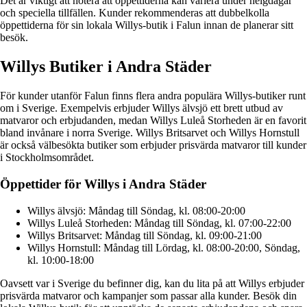
Det är viktigt att notera att öppettiderna kan variera under helgdagar
och speciella tillfällen. Kunder rekommenderas att dubbelkolla
öppettiderna för sin lokala Willys-butik i Falun innan de planerar sitt
besök.
Willys Butiker i Andra Städer
För kunder utanför Falun finns flera andra populära Willys-butiker runt
om i Sverige. Exempelvis erbjuder Willys älvsjö ett brett utbud av
matvaror och erbjudanden, medan Willys Luleå Storheden är en favorit
bland invånare i norra Sverige. Willys Britsarvet och Willys Hornstull
är också välbesökta butiker som erbjuder prisvärda matvaror till kunder
i Stockholmsområdet.
Öppettider för Willys i Andra Städer
Willys älvsjö: Måndag till Söndag, kl. 08:00-20:00
Willys Luleå Storheden: Måndag till Söndag, kl. 07:00-22:00
Willys Britsarvet: Måndag till Söndag, kl. 09:00-21:00
Willys Hornstull: Måndag till Lördag, kl. 08:00-20:00, Söndag,
kl. 10:00-18:00
Oavsett var i Sverige du befinner dig, kan du lita på att Willys erbjuder
prisvärda matvaror och kampanjer som passar alla kunder. Besök din