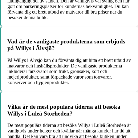
lättillgänglig del av staden. Den är vanligtvis väl synlig och har
gott om parkeringsplatser för kundernas bekvämlighet. Du kan
förvänta dig ett brett utbud av matvaror till bra priser när du
besöker denna butik.
Vad är de vanligaste produkterna som erbjuds
på Willys i Älvsjö?
På Willys i Älvsjö kan du förvänta dig att hitta ett brett utbud av
matvaror och hushållsprodukter. De vanligaste produkterna
inkluderar färskvaror som frukt, grönsaker, kött och
mejeriprodukter, samt förpackade varor som torrvaror,
konserver och hygienprodukter.
Vilka är de mest populära tiderna att besöka
Willys i Luleå Storheden?
De mest populära tiderna att besöka Willys i Luleå Storheden är
vanligtvis under helger och kvällar när många kunder har tid att
handla. Det kan vara bra att undvika att besöka butiken under