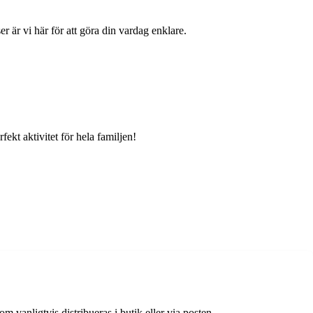
 är vi här för att göra din vardag enklare.
kt aktivitet för hela familjen!
 vanligtvis distribueras i butik eller via posten.