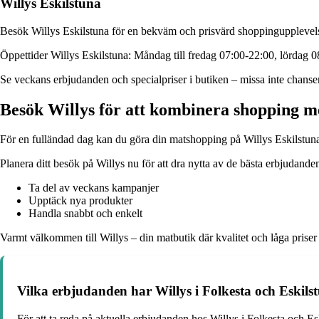
Willys Eskilstuna
Besök Willys Eskilstuna för en bekväm och prisvärd shoppingupplevelse. 
Öppettider Willys Eskilstuna: Måndag till fredag 07:00-22:00, lördag 
Se veckans erbjudanden och specialpriser i butiken – missa inte chanse
Besök Willys för att kombinera shopping me
För en fulländad dag kan du göra din matshopping på Willys Eskilstuna 
Planera ditt besök på Willys nu för att dra nytta av de bästa erbjudande
Ta del av veckans kampanjer
Upptäck nya produkter
Handla snabbt och enkelt
Varmt välkommen till Willys – din matbutik där kvalitet och låga priser
Vilka erbjudanden har Willys i Folkesta och Eskils
För att ta reda på aktuella erbjudanden hos Willys i Folkesta och Es