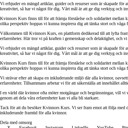
Vi erbjuder en mängd artiklar, guider och resurser som är skapade för at
kreativitet, så har vi något för dig. Vårt mål är att ge dig verktyg och
Kvinnors Kurs finns till för att främja förståelse och solidaritet mellan 
olika perspektiv hoppas vi kunna inspirera dig att tänka stort och våga 
Välkommen till Kvinnors Kurs, en plattform dedikerad till att lyfta fram 
erfarenheter. Här tror vi på kraften i gemenskap och delaktighet, och vi
Vi erbjuder en mängd artiklar, guider och resurser som är skapade för at
kreativitet, så har vi något för dig. Vårt mål är att ge dig verktyg och
Kvinnors Kurs finns till för att främja förståelse och solidaritet mellan 
olika perspektiv hoppas vi kunna inspirera dig att tänka stort och våga 
Vi strävar efter att skapa en inkluderande miljö där alla kvinnor, oavs
erfarenheter. Tillsammans arbetar vi för att säkerställa att innehållet all
I en värld där kvinnor ofta möter motgångar och begränsningar, vill vi v
genom att dela våra erfarenheter kan vi alla bli starkare.
Tack för att du besöker Kvinnors Kurs. Vi ser fram emot att följa med d
inkluderande framtid för alla kvinnor.
Dela med omsorg
X
Facebook
Instagram
LinkedIn
YouTube
Pin