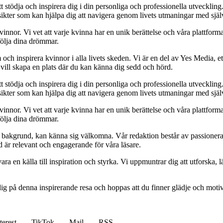
t stödja och inspirera dig i din personliga och professionella utveckling
 insikter som kan hjälpa dig att navigera genom livets utmaningar med sjä
kvinnor. Vi vet att varje kvinna har en unik berättelse och våra plattform
följa dina drömmar.
och inspirera kvinnor i alla livets skeden. Vi är en del av Yes Media, ett
 vill skapa en plats där du kan känna dig sedd och hörd.
t stödja och inspirera dig i din personliga och professionella utveckling
 insikter som kan hjälpa dig att navigera genom livets utmaningar med sjä
kvinnor. Vi vet att varje kvinna har en unik berättelse och våra plattform
följa dina drömmar.
ett bakgrund, kan känna sig välkomna. Vår redaktion består av passioner
tid är relevant och engagerande för våra läsare.
ara en källa till inspiration och styrka. Vi uppmuntrar dig att utforska
ig på denna inspirerande resa och hoppas att du finner glädje och motiv
terest
TikTok
Mail
RSS