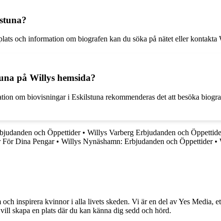
lstuna?
t plats och information om biografen kan du söka på nätet eller kontakta
tuna på Willys hemsida?
ation om biovisningar i Eskilstuna rekommenderas det att besöka biograf
rbjudanden och Öppettider
•
Willys Varberg Erbjudanden och Öppettide
r För Dina Pengar
•
Willys Nynäshamn: Erbjudanden och Öppettider
•
och inspirera kvinnor i alla livets skeden. Vi är en del av Yes Media, ett
 vill skapa en plats där du kan känna dig sedd och hörd.