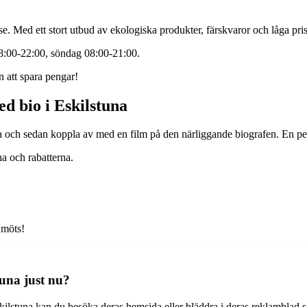
Med ett stort utbud av ekologiska produkter, färskvaror och låga priser
08:00-22:00, söndag 08:00-21:00.
n att spara pengar!
d bio i Eskilstuna
och sedan koppla av med en film på den närliggande biografen. En perfe
na och rabatterna.
 möts!
tuna just nu?
kilstuna kan du besöka deras hemsida eller bläddra i deras reklamblad som