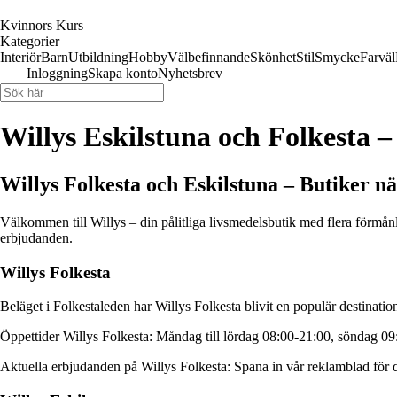
Kvinnors Kurs
Kategorier
Interiör
Barn
Utbildning
Hobby
Välbefinnande
Skönhet
Stil
Smycke
Farväl
Inloggning
Skapa konto
Nyhetsbrev
Willys Eskilstuna och Folkesta 
Willys Folkesta och Eskilstuna – Butiker nä
Välkommen till Willys – din pålitliga livsmedelsbutik med flera förmå
erbjudanden.
Willys Folkesta
Beläget i Folkestaleden har Willys Folkesta blivit en populär destinatio
Öppettider Willys Folkesta: Måndag till lördag 08:00-21:00, söndag 09
Aktuella erbjudanden på Willys Folkesta: Spana in vår reklamblad för d