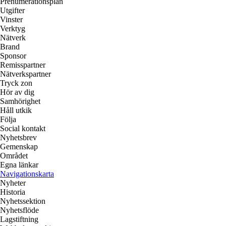
Prenumerationsplan
Utgifter
Vinster
Verktyg
Nätverk
Brand
Sponsor
Remisspartner
Nätverkspartner
Tryck zon
Hör av dig
Samhörighet
Håll utkik
Följa
Social kontakt
Nyhetsbrev
Gemenskap
Området
Egna länkar
Navigationskarta
Nyheter
Historia
Nyhetssektion
Nyhetsflöde
Lagstiftning