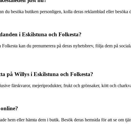
lkestaleden just nu?
an du besöka butiken personligen, kolla deras reklamblad eller besöka d
danden i Eskilstuna och Folkesta?
h Folkesta kan du prenumerera på deras nyhetsbrev, följa dem på sociala
tta på Willys i Eskilstuna och Folkesta?
lusive färskvaror, mejeriprodukter, frukt och grönsaker, kött och charkva
 online?
ade hem eller hämta dem i butik. Besök deras hemsida för att se om tjäns