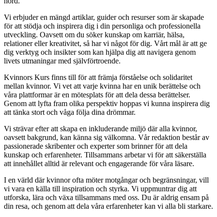
hörd.
Vi erbjuder en mängd artiklar, guider och resurser som är skapade
för att stödja och inspirera dig i din personliga och professionella
utveckling. Oavsett om du söker kunskap om karriär, hälsa,
relationer eller kreativitet, så har vi något för dig. Vårt mål är att ge
dig verktyg och insikter som kan hjälpa dig att navigera genom
livets utmaningar med självförtroende.
Kvinnors Kurs finns till för att främja förståelse och solidaritet
mellan kvinnor. Vi vet att varje kvinna har en unik berättelse och
våra plattformar är en mötesplats för att dela dessa berättelser.
Genom att lyfta fram olika perspektiv hoppas vi kunna inspirera dig
att tänka stort och våga följa dina drömmar.
Vi strävar efter att skapa en inkluderande miljö där alla kvinnor,
oavsett bakgrund, kan känna sig välkomna. Vår redaktion består av
passionerade skribenter och experter som brinner för att dela
kunskap och erfarenheter. Tillsammans arbetar vi för att säkerställa
att innehållet alltid är relevant och engagerande för våra läsare.
I en värld där kvinnor ofta möter motgångar och begränsningar, vill
vi vara en källa till inspiration och styrka. Vi uppmuntrar dig att
utforska, lära och växa tillsammans med oss. Du är aldrig ensam på
din resa, och genom att dela våra erfarenheter kan vi alla bli starkare.