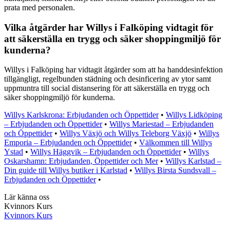
prata med personalen.
Vilka åtgärder har Willys i Falköping vidtagit för
att säkerställa en trygg och säker shoppingmiljö för
kunderna?
Willys i Falköping har vidtagit åtgärder som att ha handdesinfektion
tillgängligt, regelbunden städning och desinficering av ytor samt
uppmuntra till social distansering för att säkerställa en trygg och
säker shoppingmiljö för kunderna.
Willys Karlskrona: Erbjudanden och Öppettider
•
Willys Lidköping
– Erbjudanden och Öppettider
•
Willys Mariestad – Erbjudanden
och Öppettider
•
Willys Växjö och Willys Teleborg Växjö
•
Willys
Emporia – Erbjudanden och Öppettider
•
Välkommen till Willys
Ystad
•
Willys Häggvik – Erbjudanden och Öppettider
•
Willys
Oskarshamn: Erbjudanden, Öppettider och Mer
•
Willys Karlstad –
Din guide till Willys butiker i Karlstad
•
Willys Birsta Sundsvall –
Erbjudanden och Öppettider
•
Lär känna oss
Kvinnors Kurs
Kvinnors Kurs