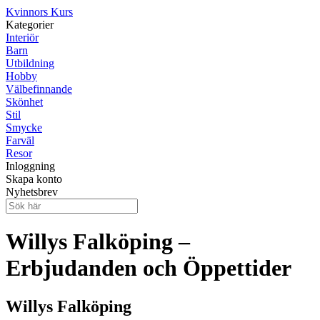
Kvinnors Kurs
Kategorier
Interiör
Barn
Utbildning
Hobby
Välbefinnande
Skönhet
Stil
Smycke
Farväl
Resor
Inloggning
Skapa konto
Nyhetsbrev
Willys Falköping –
Erbjudanden och Öppettider
Willys Falköping