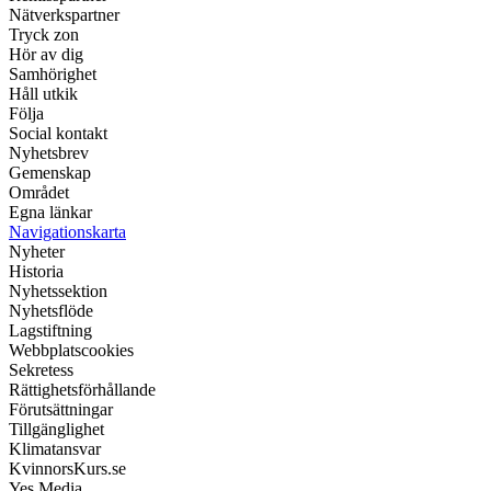
Nätverkspartner
Tryck zon
Hör av dig
Samhörighet
Håll utkik
Följa
Social kontakt
Nyhetsbrev
Gemenskap
Området
Egna länkar
Navigationskarta
Nyheter
Historia
Nyhetssektion
Nyhetsflöde
Lagstiftning
Webbplatscookies
Sekretess
Rättighetsförhållande
Förutsättningar
Tillgänglighet
Klimatansvar
KvinnorsKurs.se
Yes Media