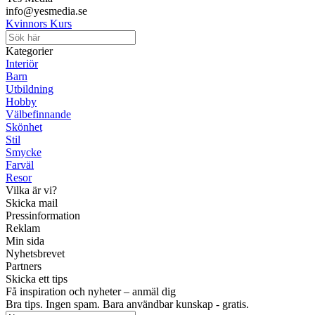
info@yesmedia.se
Kvinnors Kurs
Kategorier
Interiör
Barn
Utbildning
Hobby
Välbefinnande
Skönhet
Stil
Smycke
Farväl
Resor
Vilka är vi?
Skicka mail
Pressinformation
Reklam
Min sida
Nyhetsbrevet
Partners
Skicka ett tips
Få inspiration och nyheter – anmäl dig
Bra tips. Ingen spam. Bara användbar kunskap - gratis.