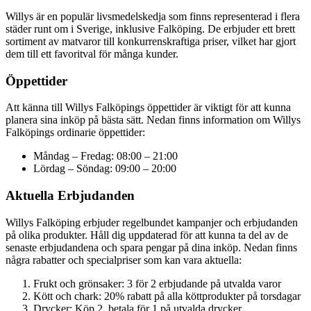
Willys är en populär livsmedelskedja som finns representerad i flera
städer runt om i Sverige, inklusive Falköping. De erbjuder ett brett
sortiment av matvaror till konkurrenskraftiga priser, vilket har gjort
dem till ett favoritval för många kunder.
Öppettider
Att känna till Willys Falköpings öppettider är viktigt för att kunna
planera sina inköp på bästa sätt. Nedan finns information om Willys
Falköpings ordinarie öppettider:
Måndag – Fredag: 08:00 – 21:00
Lördag – Söndag: 09:00 – 20:00
Aktuella Erbjudanden
Willys Falköping erbjuder regelbundet kampanjer och erbjudanden
på olika produkter. Håll dig uppdaterad för att kunna ta del av de
senaste erbjudandena och spara pengar på dina inköp. Nedan finns
några rabatter och specialpriser som kan vara aktuella:
Frukt och grönsaker: 3 för 2 erbjudande på utvalda varor
Kött och chark: 20% rabatt på alla köttprodukter på torsdagar
Drycker: Köp 2, betala för 1 på utvalda drycker