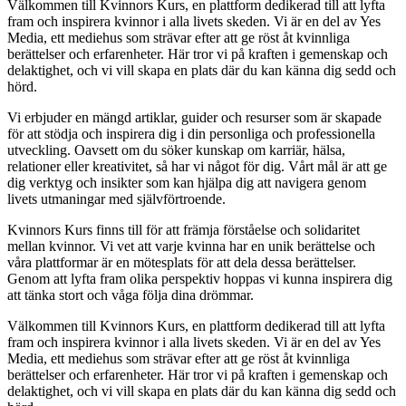
Välkommen till Kvinnors Kurs, en plattform dedikerad till att lyfta
fram och inspirera kvinnor i alla livets skeden. Vi är en del av Yes
Media, ett mediehus som strävar efter att ge röst åt kvinnliga
berättelser och erfarenheter. Här tror vi på kraften i gemenskap och
delaktighet, och vi vill skapa en plats där du kan känna dig sedd och
hörd.
Vi erbjuder en mängd artiklar, guider och resurser som är skapade
för att stödja och inspirera dig i din personliga och professionella
utveckling. Oavsett om du söker kunskap om karriär, hälsa,
relationer eller kreativitet, så har vi något för dig. Vårt mål är att ge
dig verktyg och insikter som kan hjälpa dig att navigera genom
livets utmaningar med självförtroende.
Kvinnors Kurs finns till för att främja förståelse och solidaritet
mellan kvinnor. Vi vet att varje kvinna har en unik berättelse och
våra plattformar är en mötesplats för att dela dessa berättelser.
Genom att lyfta fram olika perspektiv hoppas vi kunna inspirera dig
att tänka stort och våga följa dina drömmar.
Välkommen till Kvinnors Kurs, en plattform dedikerad till att lyfta
fram och inspirera kvinnor i alla livets skeden. Vi är en del av Yes
Media, ett mediehus som strävar efter att ge röst åt kvinnliga
berättelser och erfarenheter. Här tror vi på kraften i gemenskap och
delaktighet, och vi vill skapa en plats där du kan känna dig sedd och