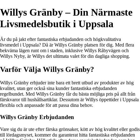
Willys Gränby – Din Närmaste
Livsmedelsbutik i Uppsala
Är du på jakt efter fantastiska erbjudanden och högkvalitativa
livsmedel i Uppsala? Då är Willys Gränby platsen för dig. Med flera
bekväma lägen runt om i staden, inklusive Willys Råbyvägen och
Willys Nyby, är Willys det ultimata valet för din dagliga shopping.
Varför Välja Willys Gränby?
Willys Gränby erbjuder inte bara ett brett utbud av produkter av hög
kvalitet, utan ger också sina kunder fantastiska erbjudanden
regelbundet. Med Willys Gränby får du bästa möjliga pris på allt från
färskvaror till hushållsartiklar. Dessutom är Willys öppettider i Uppsala
flexibla och anpassade för att passa dina behov.
Willys Gränby Erbjudanden
Vare sig du är ute efter färska grönsaker, kött av hög kvalitet eller godis
till lördagsmyset, kommer du garanterat hitta fantastiska erbjudanden