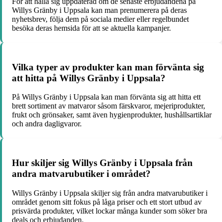
För att hålla sig uppdaterad om de senaste erbjudandena på
Willys Gränby i Uppsala kan man prenumerera på deras
nyhetsbrev, följa dem på sociala medier eller regelbundet
besöka deras hemsida för att se aktuella kampanjer.
Vilka typer av produkter kan man förvänta sig
att hitta på Willys Gränby i Uppsala?
På Willys Gränby i Uppsala kan man förvänta sig att hitta ett
brett sortiment av matvaror såsom färskvaror, mejeriprodukter,
frukt och grönsaker, samt även hygienprodukter, hushållsartiklar
och andra dagligvaror.
Hur skiljer sig Willys Gränby i Uppsala från
andra matvarubutiker i området?
Willys Gränby i Uppsala skiljer sig från andra matvarubutiker i
området genom sitt fokus på låga priser och ett stort utbud av
prisvärda produkter, vilket lockar många kunder som söker bra
deals och erbjudanden.