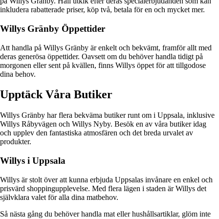
på Willys Gränby. Håll utkik efter deras specialerbjudanden som kan
inkludera rabatterade priser, köp två, betala för en och mycket mer.
Willys Gränby Öppettider
Att handla på Willys Gränby är enkelt och bekvämt, framför allt med
deras generösa öppettider. Oavsett om du behöver handla tidigt på
morgonen eller sent på kvällen, finns Willys öppet för att tillgodose
dina behov.
Upptäck Våra Butiker
Willys Gränby har flera bekväma butiker runt om i Uppsala, inklusive
Willys Råbyvägen och Willys Nyby. Besök en av våra butiker idag
och upplev den fantastiska atmosfären och det breda urvalet av
produkter.
Willys i Uppsala
Willys är stolt över att kunna erbjuda Uppsalas invånare en enkel och
prisvärd shoppingupplevelse. Med flera lägen i staden är Willys det
självklara valet för alla dina matbehov.
Så nästa gång du behöver handla mat eller hushållsartiklar, glöm inte