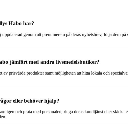
llys Habo har?
ig uppdaterad genom att prenumerera på deras nyhetsbrev, följa dem på s
 Habo jämfört med andra livsmedelsbutiker?
t av prisvärda produkter samt möjligheten att hitta lokala och special
gor eller behöver hjälp?
ligen och prata med personalen, ringa deras kundtjänst eller skicka et
den.