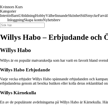
Kvinnors Kurs
Kategorier
Interiör
Barn
Utbildning
Hobby
Välbefinnande
Skönhet
Stil
Smycke
Farväl
Inloggning
Skapa konto
Nyhetsbrev
Willys Habo – Erbjudande och 
Willys Habo
Willys är en populär matvarukedja som har varit en favorit bland svensk
Willys Habo Erbjudande
Varje vecka erbjuder Willys Habo spännande erbjudanden och kampanjer fö
erbjudandena genom att besöka butiken eller kolla deras reklamblad on
Willys Kärnekulla
En av de populäraste avdelningarna på Willys Habo är Kärnekulla. Här h