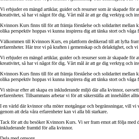
Vi erbjuder en mängd artiklar, guider och resurser som är skapade för at
kreativitet, så har vi något för dig. Vårt mål är att ge dig verktyg och
Kvinnors Kurs finns till för att främja förståelse och solidaritet mellan 
olika perspektiv hoppas vi kunna inspirera dig att tänka stort och våga 
Välkommen till Kvinnors Kurs, en plattform dedikerad till att lyfta fram 
erfarenheter. Här tror vi på kraften i gemenskap och delaktighet, och vi
Vi erbjuder en mängd artiklar, guider och resurser som är skapade för at
kreativitet, så har vi något för dig. Vårt mål är att ge dig verktyg och
Kvinnors Kurs finns till för att främja förståelse och solidaritet mellan 
olika perspektiv hoppas vi kunna inspirera dig att tänka stort och våga 
Vi strävar efter att skapa en inkluderande miljö där alla kvinnor, oavs
erfarenheter. Tillsammans arbetar vi för att säkerställa att innehållet all
I en värld där kvinnor ofta möter motgångar och begränsningar, vill vi v
genom att dela våra erfarenheter kan vi alla bli starkare.
Tack för att du besöker Kvinnors Kurs. Vi ser fram emot att följa med d
inkluderande framtid för alla kvinnor.
Dela med omsorg