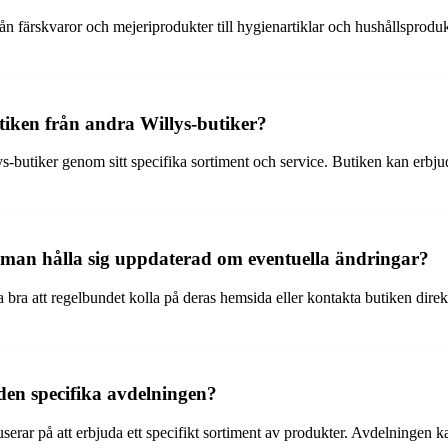
ån färskvaror och mejeriprodukter till hygienartiklar och hushållsprodu
utiken från andra Willys-butiker?
ys-butiker genom sitt specifika sortiment och service. Butiken kan erbj
 man hålla sig uppdaterad om eventuella ändringar?
 bra att regelbundet kolla på deras hemsida eller kontakta butiken dire
en specifika avdelningen?
ar på att erbjuda ett specifikt sortiment av produkter. Avdelningen kan