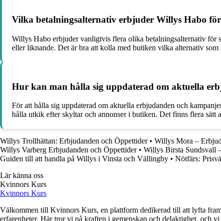
Vilka betalningsalternativ erbjuder Willys Habo fö
Willys Habo erbjuder vanligtvis flera olika betalningsalternativ fö
eller liknande. Det är bra att kolla med butiken vilka alternativ som ä
Hur kan man hålla sig uppdaterad om aktuella er
För att hålla sig uppdaterad om aktuella erbjudanden och kampanje
hålla utkik efter skyltar och annonser i butiken. Det finns flera sätt
Willys Trollhättan: Erbjudanden och Öppettider
•
Willys Mora – Erbju
Willys Varberg Erbjudanden och Öppettider
•
Willys Birsta Sundsvall
Guiden till att handla på Willys i Vinsta och Vällingby
•
Nötfärs: Prisv
Lär känna oss
Kvinnors Kurs
Kvinnors Kurs
Välkommen till Kvinnors Kurs, en plattform dedikerad till att lyfta fram 
erfarenheter. Här tror vi på kraften i gemenskap och delaktighet, och vi