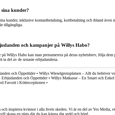
r sina kunder?
r sina kunder, inklusive kontantbetalning, kortbetalning och ibland äve
r tillgängliga.
bjudanden och kampanjer på Willys Habo?
r på Willys Habo kan man prenumerera på deras nyhetsbrev, följa dem på
 att ta del av de senaste erbjudandena.
danden och Öppettider
•
Willys Wieselgrensplatsen – Allt du behöver ve
 – Erbjudanden och Öppettider
•
Willys Matkasse – En Smart och Enkel
ärd Favorit i Köttreceptionen
•
och inspirera kvinnor i alla livets skeden. Vi är en del av Yes Media, ett
 vill skapa en plats där du kan känna dig sedd och hörd.