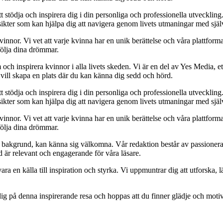
t stödja och inspirera dig i din personliga och professionella utveckling
 insikter som kan hjälpa dig att navigera genom livets utmaningar med sjä
kvinnor. Vi vet att varje kvinna har en unik berättelse och våra plattform
följa dina drömmar.
och inspirera kvinnor i alla livets skeden. Vi är en del av Yes Media, ett
 vill skapa en plats där du kan känna dig sedd och hörd.
t stödja och inspirera dig i din personliga och professionella utveckling
 insikter som kan hjälpa dig att navigera genom livets utmaningar med sjä
kvinnor. Vi vet att varje kvinna har en unik berättelse och våra plattform
följa dina drömmar.
ett bakgrund, kan känna sig välkomna. Vår redaktion består av passioner
tid är relevant och engagerande för våra läsare.
ara en källa till inspiration och styrka. Vi uppmuntrar dig att utforska
ig på denna inspirerande resa och hoppas att du finner glädje och motiv