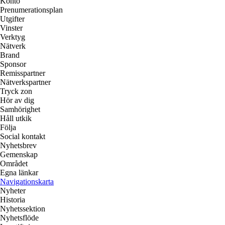
Konto
Prenumerationsplan
Utgifter
Vinster
Verktyg
Nätverk
Brand
Sponsor
Remisspartner
Nätverkspartner
Tryck zon
Hör av dig
Samhörighet
Håll utkik
Följa
Social kontakt
Nyhetsbrev
Gemenskap
Området
Egna länkar
Navigationskarta
Nyheter
Historia
Nyhetssektion
Nyhetsflöde