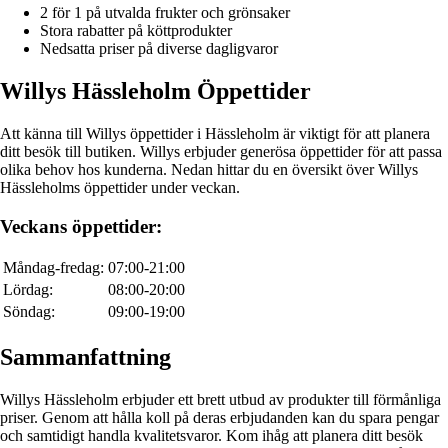
2 för 1 på utvalda frukter och grönsaker
Stora rabatter på köttprodukter
Nedsatta priser på diverse dagligvaror
Willys Hässleholm Öppettider
Att känna till Willys öppettider i Hässleholm är viktigt för att planera
ditt besök till butiken. Willys erbjuder generösa öppettider för att passa
olika behov hos kunderna. Nedan hittar du en översikt över Willys
Hässleholms öppettider under veckan.
Veckans öppettider:
Måndag-fredag:
07:00-21:00
Lördag:
08:00-20:00
Söndag:
09:00-19:00
Sammanfattning
Willys Hässleholm erbjuder ett brett utbud av produkter till förmånliga
priser. Genom att hålla koll på deras erbjudanden kan du spara pengar
och samtidigt handla kvalitetsvaror. Kom ihåg att planera ditt besök