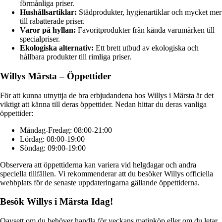
förmånliga priser.
Hushållsartiklar:
Städprodukter, hygienartiklar och mycket mer
till rabatterade priser.
Varor på hyllan:
Favoritprodukter från kända varumärken till
specialpriser.
Ekologiska alternativ:
Ett brett utbud av ekologiska och
hållbara produkter till rimliga priser.
Willys Märsta – Öppettider
För att kunna utnyttja de bra erbjudandena hos Willys i Märsta är det
viktigt att känna till deras öppettider. Nedan hittar du deras vanliga
öppettider:
Måndag-Fredag: 08:00-21:00
Lördag: 08:00-19:00
Söndag: 09:00-19:00
Observera att öppettiderna kan variera vid helgdagar och andra
speciella tillfällen. Vi rekommenderar att du besöker Willys officiella
webbplats för de senaste uppdateringarna gällande öppettiderna.
Besök Willys i Märsta Idag!
Oavsett om du behöver handla för veckans matinköp eller om du letar