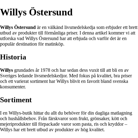
Willys Östersund
Willys Östersund
är en välkänd livsmedelskedja som erbjuder ett brett
utbud av produkter till förmånliga priser. I denna artikel kommer vi att
utforska vad Willys Östersund har att erbjuda och varför det är en
populär destination för matinköp.
Historia
Willys
grundades år 1978 och har sedan dess vuxit till att bli en av
Sveriges ledande livsmedelskedjor. Med fokus på kvalitet, bra priser
och ett varierat sortiment har Willys blivit en favorit bland svenska
konsumenter.
Sortiment
I en Willys-butik hittar du allt du behöver för din dagliga matlagning
och hushållsbehov. Från färskvaror som frukt, grönsaker, kött och
mejeriprodukter till förpackade varor som pasta, ris och kryddor –
Willys har ett brett utbud av produkter av hög kvalitet.