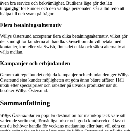
även bra service och bekvämlighet. Butikens läge gör det lätt
tillgängligt för kunder och den vänliga personalen står alltid redo att
hjälpa till och svara på frågor.
Flera betalningsalternativ
Willys Östersund accepterar flera olika betalningsalternativ, vilket gör
det smidigt för kunderna att handla. Oavsett om du vill betala med
kontanter, kort eller via Swish, finns det enkla och säkra alternativ att
välja mellan.
Kampanjer och erbjudanden
Genom att regelbundet erbjuda kampanjer och erbjudanden ger Willys
Östersund sina kunder möjligheten att göra ännu bättre affärer. Håll
utkik efter specialpriser och rabatter på utvalda produkter när du
besöker Willys Östersund.
Sammanfattning
Willys Östersund
är en populär destination för matinköp tack vare sitt
varierade sortiment, förmånliga priser och goda kundservice. Oavsett
om du behöver handla för veckans matlagning eller bara vill göra en