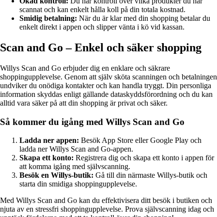
Ökad kontroll:
Du har kontroll över vilka produkter du har
scannat och kan enkelt hålla koll på din totala kostnad.
Smidig betalning:
När du är klar med din shopping betalar du
enkelt direkt i appen och slipper vänta i kö vid kassan.
Scan and Go – Enkel och säker shopping
Willys Scan and Go erbjuder dig en enklare och säkrare
shoppingupplevelse. Genom att själv sköta scanningen och betalningen
undviker du onödiga kontakter och kan handla tryggt. Din personliga
information skyddas enligt gällande dataskyddsförordning och du kan
alltid vara säker på att din shopping är privat och säker.
Så kommer du igång med Willys Scan and Go
Ladda ner appen:
Besök App Store eller Google Play och
ladda ner Willys Scan and Go-appen.
Skapa ett konto:
Registrera dig och skapa ett konto i appen för
att komma igång med självscanning.
Besök en Willys-butik:
Gå till din närmaste Willys-butik och
starta din smidiga shoppingupplevelse.
Med Willys Scan and Go kan du effektivisera ditt besök i butiken och
njuta av en stressfri shoppingupplevelse. Prova självscanning idag och