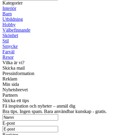
Kategorier
Interiör
Barn
Utbildning
Hobby
Välbefinnande
Skönhet
Stil
Smycke
Farväl
Resor
Vilka är vi?
Skicka mail
Pressinformation
Reklam
Min sida
Nyhetsbrevet
Partners
Skicka ett tips
Få inspiration och nyheter – anmäl dig
Bra tips. Ingen spam. Bara användbar kunskap - gratis.
E-post
Register