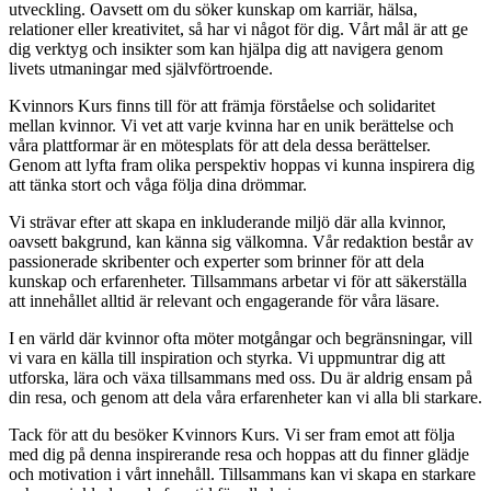
utveckling. Oavsett om du söker kunskap om karriär, hälsa,
relationer eller kreativitet, så har vi något för dig. Vårt mål är att ge
dig verktyg och insikter som kan hjälpa dig att navigera genom
livets utmaningar med självförtroende.
Kvinnors Kurs finns till för att främja förståelse och solidaritet
mellan kvinnor. Vi vet att varje kvinna har en unik berättelse och
våra plattformar är en mötesplats för att dela dessa berättelser.
Genom att lyfta fram olika perspektiv hoppas vi kunna inspirera dig
att tänka stort och våga följa dina drömmar.
Vi strävar efter att skapa en inkluderande miljö där alla kvinnor,
oavsett bakgrund, kan känna sig välkomna. Vår redaktion består av
passionerade skribenter och experter som brinner för att dela
kunskap och erfarenheter. Tillsammans arbetar vi för att säkerställa
att innehållet alltid är relevant och engagerande för våra läsare.
I en värld där kvinnor ofta möter motgångar och begränsningar, vill
vi vara en källa till inspiration och styrka. Vi uppmuntrar dig att
utforska, lära och växa tillsammans med oss. Du är aldrig ensam på
din resa, och genom att dela våra erfarenheter kan vi alla bli starkare.
Tack för att du besöker Kvinnors Kurs. Vi ser fram emot att följa
med dig på denna inspirerande resa och hoppas att du finner glädje
och motivation i vårt innehåll. Tillsammans kan vi skapa en starkare