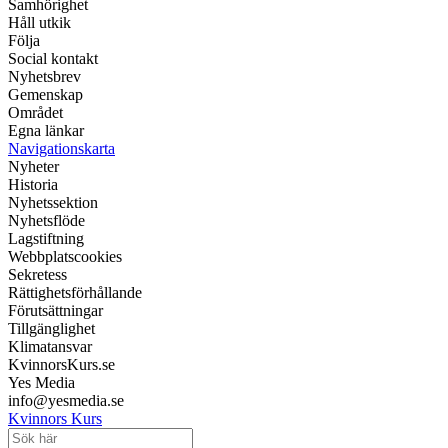
Samhörighet
Håll utkik
Följa
Social kontakt
Nyhetsbrev
Gemenskap
Området
Egna länkar
Navigationskarta
Nyheter
Historia
Nyhetssektion
Nyhetsflöde
Lagstiftning
Webbplatscookies
Sekretess
Rättighetsförhållande
Förutsättningar
Tillgänglighet
Klimatansvar
KvinnorsKurs.se
Yes Media
info@yesmedia.se
Kvinnors Kurs