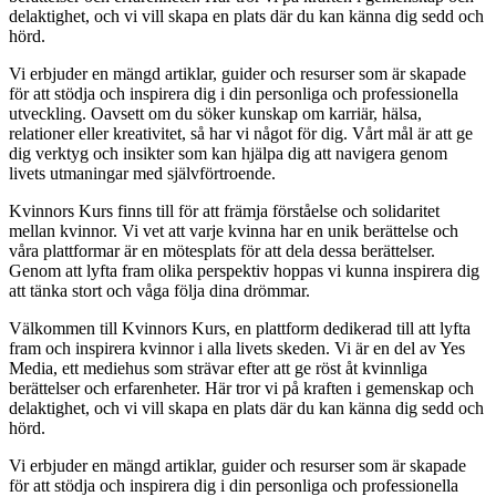
delaktighet, och vi vill skapa en plats där du kan känna dig sedd och
hörd.
Vi erbjuder en mängd artiklar, guider och resurser som är skapade
för att stödja och inspirera dig i din personliga och professionella
utveckling. Oavsett om du söker kunskap om karriär, hälsa,
relationer eller kreativitet, så har vi något för dig. Vårt mål är att ge
dig verktyg och insikter som kan hjälpa dig att navigera genom
livets utmaningar med självförtroende.
Kvinnors Kurs finns till för att främja förståelse och solidaritet
mellan kvinnor. Vi vet att varje kvinna har en unik berättelse och
våra plattformar är en mötesplats för att dela dessa berättelser.
Genom att lyfta fram olika perspektiv hoppas vi kunna inspirera dig
att tänka stort och våga följa dina drömmar.
Välkommen till Kvinnors Kurs, en plattform dedikerad till att lyfta
fram och inspirera kvinnor i alla livets skeden. Vi är en del av Yes
Media, ett mediehus som strävar efter att ge röst åt kvinnliga
berättelser och erfarenheter. Här tror vi på kraften i gemenskap och
delaktighet, och vi vill skapa en plats där du kan känna dig sedd och
hörd.
Vi erbjuder en mängd artiklar, guider och resurser som är skapade
för att stödja och inspirera dig i din personliga och professionella