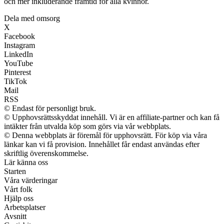
och mer inkluderande framtid för alla kvinnor.
Dela med omsorg
X
Facebook
Instagram
LinkedIn
YouTube
Pinterest
TikTok
Mail
RSS
© Endast för personligt bruk.
© Upphovsrättsskyddat innehåll. Vi är en affiliate-partner och kan få
intäkter från utvalda köp som görs via vår webbplats.
© Denna webbplats är föremål för upphovsrätt. För köp via våra
länkar kan vi få provision. Innehållet får endast användas efter
skriftlig överenskommelse.
Lär känna oss
Starten
Våra värderingar
Vårt folk
Hjälp oss
Arbetsplatser
Avsnitt