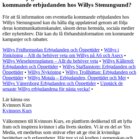
kommande erbjudanden hos Willys Stenungsund?
För att få information om eventuella kommande erbjudanden hos
Willys Stenungsund kan du hålla dig uppdaterad genom att följa
deras kommunikationskanaler, såsom deras hemsida, sociala medier
eller nyhetsbrev. Där kan du få förhandsinformation om kommande
kampanjer och rabatter.
Willys Fridhemsplan Erbjudanden och Öppettider
•
Willys i
Jönköping – Allt du behöver veta om Willys på A6 och Asecs
•
Willys Wieselgrensplatsen – Allt du behöver veta
•
Willys Kållered:
Erbjudanden och Öppettider
•
Willys Staffanstorp: Erbjudanden och
Öppettider
•
Willys Nyköping
•
Willys Trollhättan: Erbjudanden och
Öppettider
•
Willys Motala – Erbjudanden, Öppettider och Mer
•
Willys Vänersborg Erbjudanden och Öppettider
•
Upptäck de
senaste Willys erbjudandena för nästa vecka!
•
Lär känna oss
Kvinnors Kurs
Kvinnors Kurs
Välkommen till Kvinnors Kurs, en plattform dedikerad till att lyfta
fram och inspirera kvinnor i alla livets skeden. Vi är en del av Yes
Media, ett mediehus som strävar efter att ge röst åt kvinnliga
berättelser och erfarenheter. Här tror vi på kraften i gemenskap och