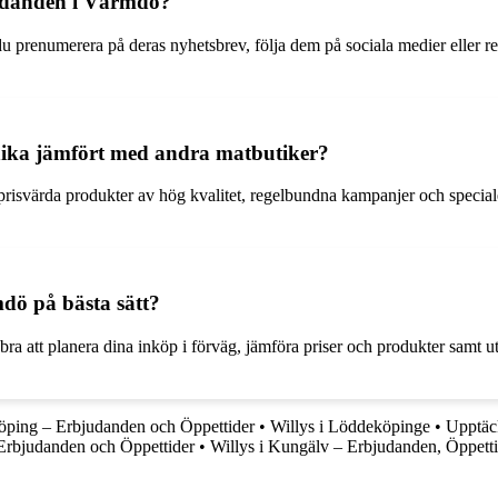
judanden i Värmdö?
 prenumerera på deras nyhetsbrev, följa dem på sociala medier eller reg
ika jämfört med andra matbutiker?
risvärda produkter av hög kvalitet, regelbundna kampanjer och specia
dö på bästa sätt?
 bra att planera dina inköp i förväg, jämföra priser och produkter samt u
öping – Erbjudanden och Öppettider
•
Willys i Löddeköpinge
•
Upptäck
Erbjudanden och Öppettider
•
Willys i Kungälv – Erbjudanden, Öppett