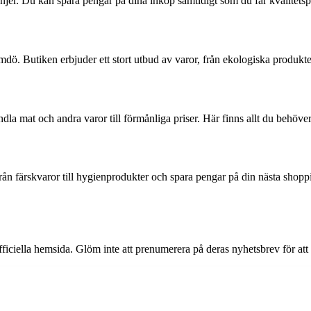
er. Du kan spara pengar på dina inköp samtidigt som du får kvalitetspro
. Butiken erbjuder ett stort utbud av varor, från ekologiska produkter t
a mat och andra varor till förmånliga priser. Här finns allt du behöver
från färskvaror till hygienprodukter och spara pengar på din nästa shop
ficiella hemsida. Glöm inte att prenumerera på deras nyhetsbrev för at
?