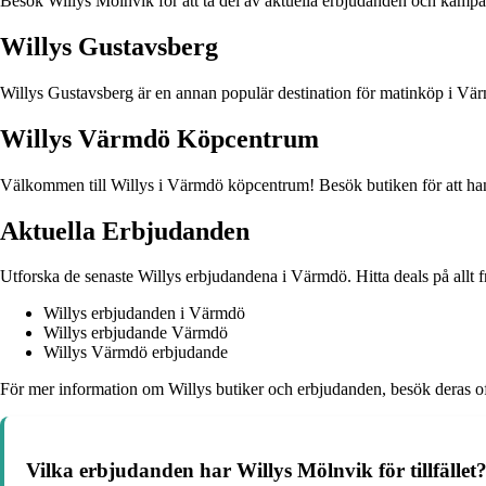
Besök Willys Mölnvik för att ta del av aktuella erbjudanden och kampanj
Willys Gustavsberg
Willys Gustavsberg är en annan populär destination för matinköp i Värmdö
Willys Värmdö Köpcentrum
Välkommen till Willys i Värmdö köpcentrum! Besök butiken för att handl
Aktuella Erbjudanden
Utforska de senaste Willys erbjudandena i Värmdö. Hitta deals på allt 
Willys erbjudanden i Värmdö
Willys erbjudande Värmdö
Willys Värmdö erbjudande
För mer information om Willys butiker och erbjudanden, besök deras of
Vilka erbjudanden har Willys Mölnvik för tillfället