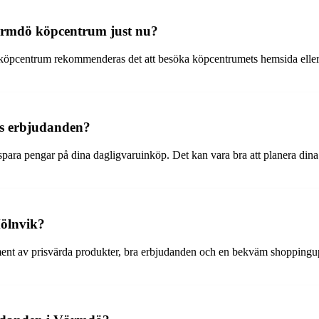
Värmdö köpcentrum just nu?
köpcentrum rekommenderas det att besöka köpcentrumets hemsida eller 
ys erbjudanden?
ara pengar på dina dagligvaruinköp. Det kan vara bra att planera dina i
Mölnvik?
timent av prisvärda produkter, bra erbjudanden och en bekväm shoppingu