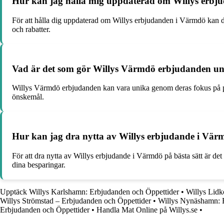
Hur kan jag hålla mig uppdaterad om Willys erb
För att hålla dig uppdaterad om Willys erbjudanden i Värmdö kan du
och rabatter.
Vad är det som gör Willys Värmdö erbjudanden un
Willys Värmdö erbjudanden kan vara unika genom deras fokus på p
önskemål.
Hur kan jag dra nytta av Willys erbjudande i Värm
För att dra nytta av Willys erbjudande i Värmdö på bästa sätt är det
dina besparingar.
Upptäck Willys Karlshamn: Erbjudanden och Öppettider
•
Willys Lidk
Willys Strömstad – Erbjudanden och Öppettider
•
Willys Nynäshamn: 
Erbjudanden och Öppettider
•
Handla Mat Online på Willys.se
•