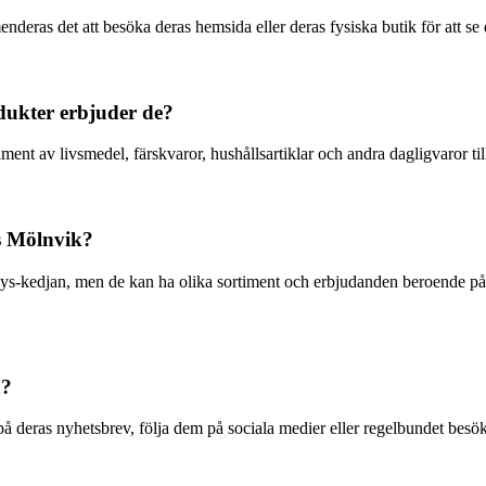
deras det att besöka deras hemsida eller deras fysiska butik för att se
dukter erbjuder de?
iment av livsmedel, färskvaror, hushållsartiklar och andra dagligvaror til
s Mölnvik?
ys-kedjan, men de kan ha olika sortiment och erbjudanden beroende på v
n?
 deras nyhetsbrev, följa dem på sociala medier eller regelbundet besök