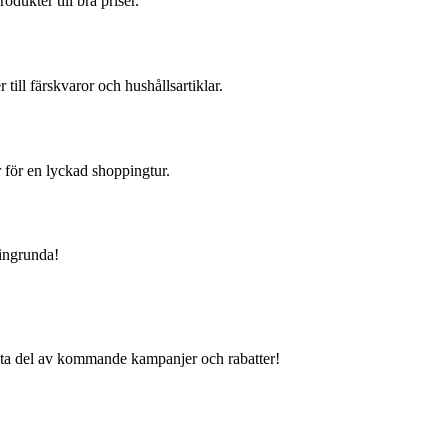
dukter till bra priser.
ill färskvaror och hushållsartiklar.
 för en lyckad shoppingtur.
pingrunda!
t ta del av kommande kampanjer och rabatter!