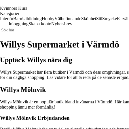
Kvinnors Kurs
Kategorier
Interiör
Barn
Utbildning
Hobby
Välbefinnande
Skönhet
Stil
Smycke
Farväl
Inloggning
Skapa konto
Nyhetsbrev
Willys Supermarket i Värmdö
Upptäck Willys nära dig
Willys Supermarket har flera butiker i Värmdö och dess omgivningar,
för din dagliga shopping. Läs vidare för att ta reda på de senaste erbju
Willys Mölnvik
Willys Mölnvik är en populär butik bland invånarna i Värmdö. Här kan du
shopping ännu mer förmånlig!
Willys Mölnvik Erbjudanden