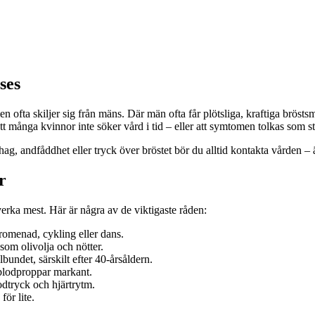
ses
n ofta skiljer sig från mäns. Där män ofta får plötsliga, kraftiga brösts
att många kvinnor inte söker vård i tid – eller att symtomen tolkas som s
ehag, andfåddhet eller tryck över bröstet bör du alltid kontakta vården
r
verka mest. Här är några av de viktigaste råden:
romenad, cykling eller dans.
 som olivolja och nötter.
lbundet, särskilt efter 40-årsåldern.
 blodproppar markant.
odtryck och hjärtrytm.
ör lite.