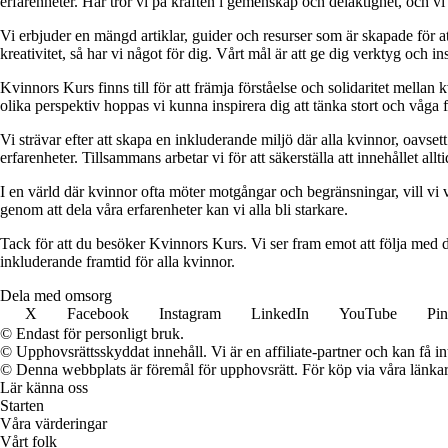
erfarenheter. Här tror vi på kraften i gemenskap och delaktighet, och vi
Vi erbjuder en mängd artiklar, guider och resurser som är skapade för at
kreativitet, så har vi något för dig. Vårt mål är att ge dig verktyg och
Kvinnors Kurs finns till för att främja förståelse och solidaritet mellan 
olika perspektiv hoppas vi kunna inspirera dig att tänka stort och våga 
Vi strävar efter att skapa en inkluderande miljö där alla kvinnor, oavs
erfarenheter. Tillsammans arbetar vi för att säkerställa att innehållet all
I en värld där kvinnor ofta möter motgångar och begränsningar, vill vi v
genom att dela våra erfarenheter kan vi alla bli starkare.
Tack för att du besöker Kvinnors Kurs. Vi ser fram emot att följa med d
inkluderande framtid för alla kvinnor.
Dela med omsorg
X
Facebook
Instagram
LinkedIn
YouTube
Pin
© Endast för personligt bruk.
© Upphovsrättsskyddat innehåll. Vi är en affiliate-partner och kan få i
© Denna webbplats är föremål för upphovsrätt. För köp via våra länkar 
Lär känna oss
Starten
Våra värderingar
Vårt folk