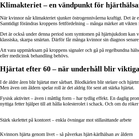
Klimakteriet – en vändpunkt för hjärthäls
När kvinnor når klimakteriet sjunker östrogennivåerna kraftigt. Det är e
Samtidigt förändras kroppens fettfördelning – många märker att vikten fly
Det är också under denna period som symtomen på hjärtsjukdom kan vara
klassiska, skarpa smärtan. Därför får många kvinnor sin diagnos senare
Att vara uppmärksam på kroppens signaler och gå på regelbundna hälsok
eller medicinsk behandling behövs.
Hjärtat efter 60 – när underhåll blir viktiga
I de äldre åren blir hjärtat mer sårbart. Blodkärlen blir stelare och hjä
Men även om åldern spelar roll är det aldrig för sent att stärka hjärtat.
Fysisk aktivitet – även i måttlig form – har tydlig effekt. En daglig pr
nyttiga fetter hjälper till att hålla kolesterolet i schack. Och om du röker
Stärk skelettet på kontoret – enkla övningar mot stillasittande arbete
Kvinnors hjärta genom livet – så påverkas hjärt-kärlhälsan av åldern