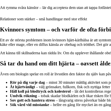
Att rymma svåra känslor – lär dig acceptera dem utan att tappa fotfästet
Relationer som stärker – små handlingar med stor effekt
Kvinnors symtom – och varför de ofta förbi
Ett av de största problemen inom kvinnors hjärt-kärlhälsa är att symtome
käke eller mage, eller en diffus känsla av obehag och trötthet. Det gör 
Att känna till skillnaderna kan rädda liv. Om du upplever ihållande ob
Så tar du hand om ditt hjärta – oavsett ålde
Även om biologin spelar en roll är livsstilen den faktor du själv kan på
Rör på dig varje dag
– minst 30 minuter måttlig aktivitet som p
Ät hjärtvänligt
– välj grönsaker, fullkorn, fisk och nyttiga fetter
Håll koll på blodtryck och kolesterol
– låt det kontrolleras rege
Undvik rökning
– tobak skadar blodkärlen och ökar risken för
Sov gott och hantera stress
– långvarig stress påverkar både bl
Sök vård vid misstanke
– hellre en gång för mycket än en gång f