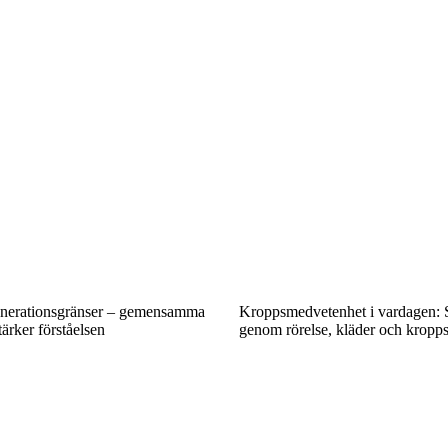
enerationsgränser – gemensamma
Kroppsmedvetenhet i vardagen: S
tärker förståelsen
genom rörelse, kläder och kropp