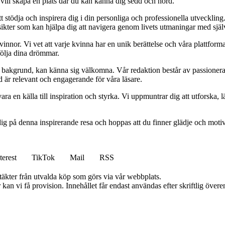
 vill skapa en plats där du kan känna dig sedd och hörd.
t stödja och inspirera dig i din personliga och professionella utveckling
 insikter som kan hjälpa dig att navigera genom livets utmaningar med sjä
kvinnor. Vi vet att varje kvinna har en unik berättelse och våra plattform
följa dina drömmar.
ett bakgrund, kan känna sig välkomna. Vår redaktion består av passioner
tid är relevant och engagerande för våra läsare.
ara en källa till inspiration och styrka. Vi uppmuntrar dig att utforska
ig på denna inspirerande resa och hoppas att du finner glädje och motiv
terest
TikTok
Mail
RSS
ntäkter från utvalda köp som görs via vår webbplats.
kan vi få provision. Innehållet får endast användas efter skriftlig öve