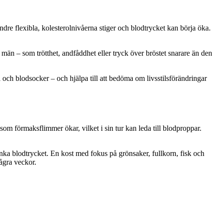
ndre flexibla, kolesterolnivåerna stiger och blodtrycket kan börja öka.
än – som trötthet, andfåddhet eller tryck över bröstet snarare än den
ch blodsocker – och hjälpa till att bedöma om livsstilsförändringar
som förmaksflimmer ökar, vilket i sin tur kan leda till blodproppar.
sänka blodtrycket. En kost med fokus på grönsaker, fullkorn, fisk och
några veckor.