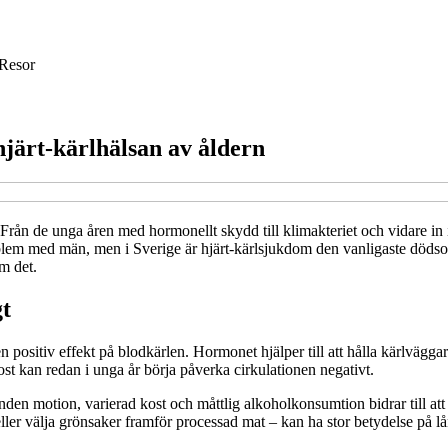
Resor
hjärt-kärlhälsan av åldern
 Från de unga åren med hormonellt skydd till klimakteriet och vidare in
lem med män, men i Sverige är hjärt-kärlsjukdom den vanligaste dödsorsa
om det.
gt
 positiv effekt på blodkärlen. Hormonet hjälper till att hålla kärlväggar
kost kan redan i unga år börja påverka cirkulationen negativt.
den motion, varierad kost och måttlig alkoholkonsumtion bidrar till att
eller välja grönsaker framför processad mat – kan ha stor betydelse på lå