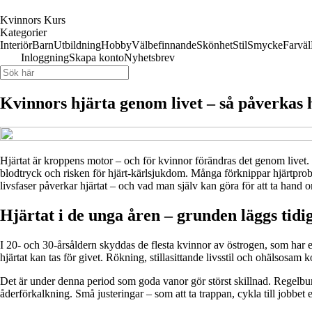
Kvinnors Kurs
Kategorier
Interiör
Barn
Utbildning
Hobby
Välbefinnande
Skönhet
Stil
Smycke
Farväl
Inloggning
Skapa konto
Nyhetsbrev
Kvinnors hjärta genom livet – så påverkas 
Hjärtat är kroppens motor – och för kvinnor förändras det genom livet.
blodtryck och risken för hjärt-kärlsjukdom. Många förknippar hjärtprob
livsfaser påverkar hjärtat – och vad man själv kan göra för att ta hand 
Hjärtat i de unga åren – grunden läggs tidi
I 20- och 30-årsåldern skyddas de flesta kvinnor av östrogen, som har en
hjärtat kan tas för givet. Rökning, stillasittande livsstil och ohälsosam 
Det är under denna period som goda vanor gör störst skillnad. Regelbun
åderförkalkning. Små justeringar – som att ta trappan, cykla till jobbet 