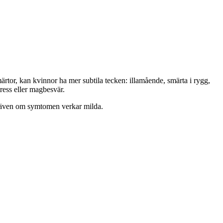
märtor, kan kvinnor ha mer subtila tecken: illamående, smärta i rygg,
tress eller magbesvär.
 – även om symtomen verkar milda.