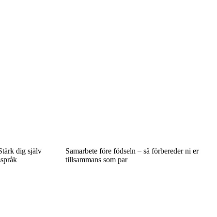
tärk dig själv
Samarbete före födseln – så förbereder ni er
sspråk
tillsammans som par