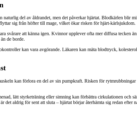
an
n naturlig del av åldrandet, men det påverkar hjärtat. Blodkärlen blir mi
ttar sig från höfter till mage, vilket ökar risken för hjärt-kärlsjukdom.
 svårare att känna igen. Kvinnor upplever ofta mer diffusa tecken än m
 än de borde.
ontroller kan vara avgörande. Läkaren kan mäta blodtryck, kolesterol o
st
rtmuskeln kan förlora en del av sin pumpkraft. Risken för rytmrubbningar 
omenad, lätt styrketräning eller simning kan förbättra cirkulationen och 
 är det aldrig för sent att sluta – hjärtat börjar återhämta sig redan efter 