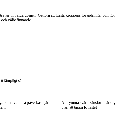
ortsätter in i ålderdomen. Genom att förstå kroppens förändringar och gör
rgi och välbefinnande.
t lämpligt sätt
genom livet – så påverkas hjärt-
Att rymma svåra känslor – lär di
dern
utan att tappa fotfästet