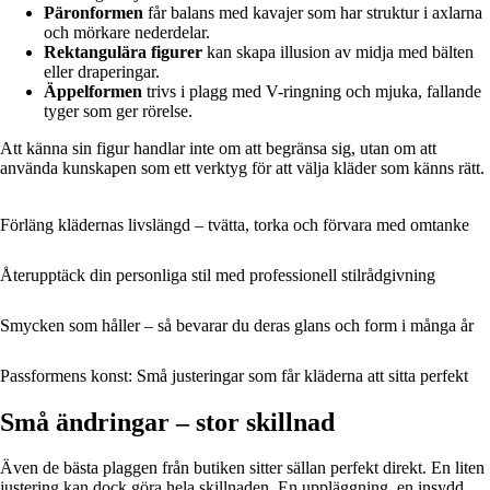
Päronformen
får balans med kavajer som har struktur i axlarna
och mörkare nederdelar.
Rektangulära figurer
kan skapa illusion av midja med bälten
eller draperingar.
Äppelformen
trivs i plagg med V-ringning och mjuka, fallande
tyger som ger rörelse.
Att känna sin figur handlar inte om att begränsa sig, utan om att
använda kunskapen som ett verktyg för att välja kläder som känns rätt.
Förläng klädernas livslängd – tvätta, torka och förvara med omtanke
Återupptäck din personliga stil med professionell stilrådgivning
Smycken som håller – så bevarar du deras glans och form i många år
Passformens konst: Små justeringar som får kläderna att sitta perfekt
Små ändringar – stor skillnad
Även de bästa plaggen från butiken sitter sällan perfekt direkt. En liten
justering kan dock göra hela skillnaden. En uppläggning, en insydd