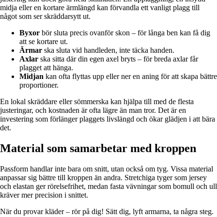
midja eller en kortare ärmlängd kan förvandla ett vanligt plagg till
något som ser skräddarsytt ut.
Byxor
bör sluta precis ovanför skon – för långa ben kan få dig
att se kortare ut.
Ärmar
ska sluta vid handleden, inte täcka handen.
Axlar
ska sitta där din egen axel bryts – för breda axlar får
plagget att hänga.
Midjan
kan ofta flyttas upp eller ner en aning för att skapa bättre
proportioner.
En lokal skräddare eller sömmerska kan hjälpa till med de flesta
justeringar, och kostnaden är ofta lägre än man tror. Det är en
investering som förlänger plaggets livslängd och ökar glädjen i att bära
det.
Material som samarbetar med kroppen
Passform handlar inte bara om snitt, utan också om tyg. Vissa material
anpassar sig bättre till kroppen än andra. Stretchiga tyger som jersey
och elastan ger rörelsefrihet, medan fasta vävningar som bomull och ull
kräver mer precision i snittet.
När du provar kläder – rör på dig! Sätt dig, lyft armarna, ta några steg.