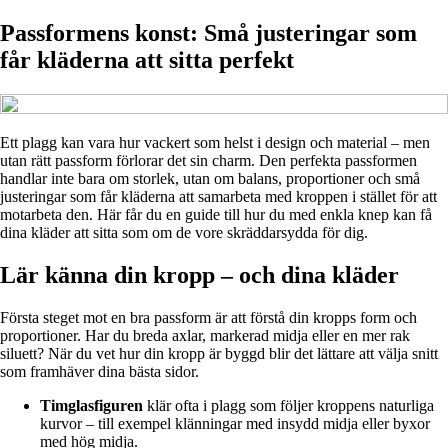
Passformens konst: Små justeringar som
får kläderna att sitta perfekt
Ett plagg kan vara hur vackert som helst i design och material – men
utan rätt passform förlorar det sin charm. Den perfekta passformen
handlar inte bara om storlek, utan om balans, proportioner och små
justeringar som får kläderna att samarbeta med kroppen i stället för att
motarbeta den. Här får du en guide till hur du med enkla knep kan få
dina kläder att sitta som om de vore skräddarsydda för dig.
Lär känna din kropp – och dina kläder
Första steget mot en bra passform är att förstå din kropps form och
proportioner. Har du breda axlar, markerad midja eller en mer rak
siluett? När du vet hur din kropp är byggd blir det lättare att välja snitt
som framhäver dina bästa sidor.
Timglasfiguren
klär ofta i plagg som följer kroppens naturliga
kurvor – till exempel klänningar med insydd midja eller byxor
med hög midja.