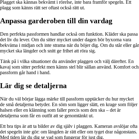
Plagget ska kännas bekvämt i rörelse, inte bara framför spegeln. Ett
plagg som känns rätt ser oftast också rätt ut.
Anpassa garderoben till din vardag
Den perfekta passformen handlar också om funktion. Kläder ska passa
det liv du lever. Om du sitter mycket under dagen bör byxorna vara
bekväma i midjan och inte strama när du böjer dig. Om du står eller går
mycket ska längder och snitt ge frihet att röra sig.
Tänk på i vilka situationer du använder plaggen och välj därefter. En
kavaj som sitter perfekt men känns stel blir sällan använd. Komfort och
passform går hand i hand.
Lär dig se detaljerna
När du väl börjar lägga märke till passform upptäcker du hur mycket
de små detaljerna betyder. En söm som ligger slätt, en krage som följer
halsen eller en klänning som faller precis som den ska – det är
detaljerna som får en outfit att se genomtänkt ut.
Ett bra tips är att ta bilder av dig själv i plaggen. Kameran avslöjar ofta
det spegeln inte gör: om längden är rätt eller om tyget drar någonstans.
Med tiden lär du dig se vad som fungerar för just dig.